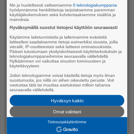
käynnistivät laajan esitutkinnan
Me ja huolellisesti valitsemamme
0 teknologiakumppania
hyödynnämme henkilötietoja tarjotaksemme paremman
käyttäjäkokemuksen sekä kohdentaaksemme sisältöä ja
Uutiset
7.8.2026 12.15
mainoksia.
Hyväksymällä suostut tietojesi käyttöön seuraavasti
Katto on 120 vuotta!
Käytämme laitetunnisteita ja tallennamme evästeitä
Mielipiteet
7.8.2026 7.00
laitteellesi saadaksemme tietoja esimerkiksi sivuista, joilla
vierailit, IP-osoitteestasi sekä laitteesi ominaisuuksista.
Perseidien tähdenlentoja näkyy taas
Pääset tutustumaan yksityiskohtaisesti käyttötarkoituksiin ja
teknologiakumppaneihimme seuraavalla välilehdellä.
Hylkääminen voi vaikuttaa sivuston toimivuuteen ja
Ajassa
6.8.2026 11.40
käytettävyyteen.
Stoppi tuo C-hepatiit­ti­tes­tauksen lähelle
Jotkin teknologiamme voivat käsitellä tietoja myös ilman
suostumusta, jos niillä on siihen oikeutettu peruste. Voit
satakuntalaisia
vastustaa tätä tai muuttaa asetuksiasi milloin tahansa
seuraavalla välilehdellä.
Ajassa
6.8.2026 11.10
Hyväksyn kaikki
”Luonto tuo sielunrauhaa ja tuntuu kodilta”
Omat valintani
Ajassa
6.8.2026 10.00
Tietosuojakäytäntömme
”Teen niin kuin sydän sanoo”