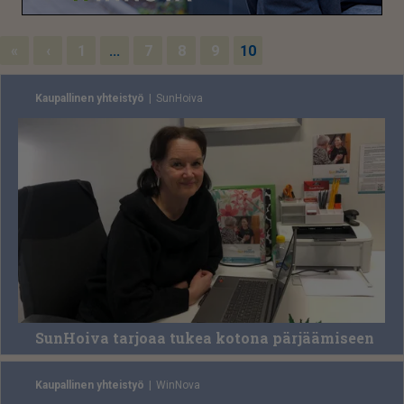
«
‹
1
...
7
8
9
10
Kaupallinen yhteistyö
Sun­Hoi­va
SunHoiva tarjoaa tukea kotona pärjäämiseen
Kaupallinen yhteistyö
Win­No­va