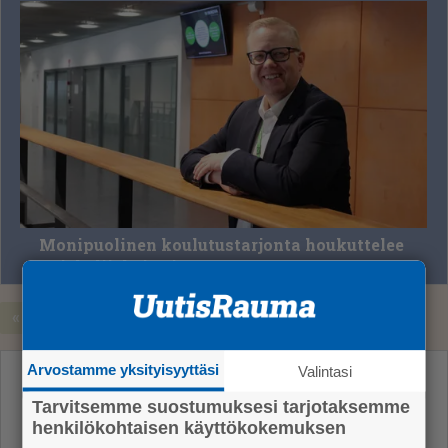
Monipuolinen koulutustarjonta houkuttelee
opiskelijaksi WinNovaan
«
‹
1
...
7
8
9
10
Arvostamme yksityisyyttäsi
Valintasi
Uusimmat
Tarvitsemme suostumuksesi tarjotaksemme
henkilökohtaisen käyttökokemuksen
Ikäihmisille kaupatut ilmanvaihtopalvelut