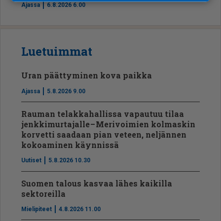
Ajassa
6.8.2026 6.00
Luetuimmat
Uran päättyminen kova paikka
Ajassa
5.8.2026 9.00
Rauman telakkahallissa vapautuu tilaa
jenkkimurtajalle – Merivoimien kolmaskin
korvetti saadaan pian veteen, neljännen
kokoaminen käynnissä
Uutiset
5.8.2026 10.30
Suomen talous kasvaa lähes kaikilla
sektoreilla
Mielipiteet
4.8.2026 11.00