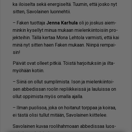
ka iloi­sel­ta sekä ener­gi­sel­tä. Tuu­min, et­tä jos­ko nyt
sit­ten, Sa­vo­lai­nen luon­neh­tii.
– Fa­ken tuot­ta­ja
Jen­na Kar­hu­la
oli jo jos­kus ai­em­
min­kin ky­sel­lyt mi­nua mu­kaan mie­len­kiin­toi­siin pro­
jek­tei­hin. Täl­lä ker­taa Mona Leh­to­la var­mis­ti, et­tä kai
minä nyt sit­ten haen Fa­ken mu­kaan. Niin­pä rem­pai­
sin!
Päi­vät ovat ol­leet pit­kiä. Töis­tä har­joi­tuk­siin ja il­ta­
myö­hään ko­tiin.
– Sii­nä on ol­lut sump­li­mis­ta. Ison ja mie­len­kiin­toi­
sen ab­be­dis­san roo­lin rep­liik­keis­sä ja lau­luis­sa on
ol­lut op­pi­mis­ta myös omal­la ajal­la.
– Il­man puo­li­soa, joka on hoi­ta­nut torp­paa ja koi­raa,
ei täs­tä oli­si tul­lut mi­tään, Sa­vo­lai­nen kiit­te­lee.
Sa­vo­lai­nen ku­vaa roo­li­hah­mo­aan ab­be­dis­saa luos­