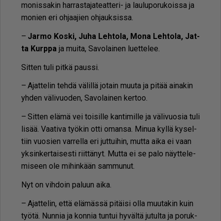
mo­nis­sa­kin har­ras­ta­ja­te­at­te­ri- ja lau­lu­po­ru­kois­sa ja
mo­nien eri oh­jaa­jien oh­jauk­sis­sa.
–
Jar­mo Kos­ki, Juha Leh­to­la, Mona Leh­to­la, Jat­
ta Kurp­pa
ja mui­ta, Sa­vo­lai­nen lu­et­te­lee.
Sit­ten tuli pit­kä paus­si.
– Ajat­te­lin teh­dä vä­lil­lä jo­tain muu­ta ja pi­tää ai­na­kin
yh­den vä­li­vuo­den, Sa­vo­lai­nen ker­too.
– Sit­ten elä­mä vei toi­sil­le kan­ti­mil­le ja vä­li­vuo­sia tuli
li­sää. Vaa­ti­va työ­kin ot­ti oman­sa. Mi­nua kyl­lä ky­sel­
tiin vuo­sien var­rel­la eri jut­tui­hin, mut­ta ai­ka ei vaan
yk­sin­ker­tai­ses­ti riit­tä­nyt. Mut­ta ei se palo näyt­te­le­
mi­seen ole mi­hin­kään sam­mu­nut.
Nyt on vih­doin pa­luun ai­ka.
– Ajat­te­lin, et­tä elä­mäs­sä pi­täi­si ol­la muu­ta­kin kuin
työ­tä. Nun­nia ja kon­nia tun­tui hy­väl­tä ju­tul­ta ja po­ruk­