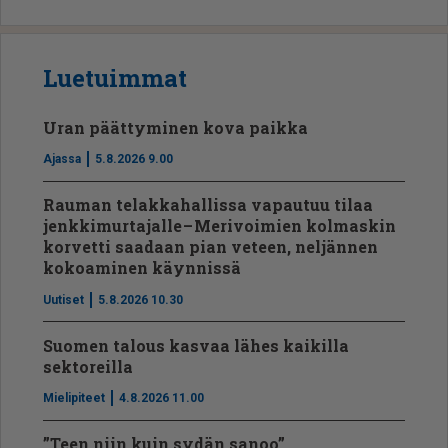
Luetuimmat
Uran päättyminen kova paikka
Ajassa
5.8.2026 9.00
Rauman telakkahallissa vapautuu tilaa
jenkkimurtajalle – Merivoimien kolmaskin
korvetti saadaan pian veteen, neljännen
kokoaminen käynnissä
Uutiset
5.8.2026 10.30
Suomen talous kasvaa lähes kaikilla
sektoreilla
Mielipiteet
4.8.2026 11.00
”Teen niin kuin sydän sanoo”