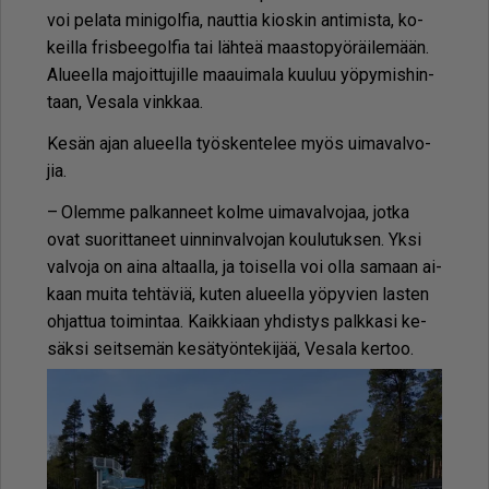
voi pe­la­ta mi­ni­gol­fia, naut­tia ki­os­kin an­ti­mis­ta, ko­
keil­la fris­bee­gol­fia tai läh­teä maas­to­pyö­räi­le­mään.
Alu­eel­la ma­joit­tu­jil­le maa­ui­ma­la kuu­luu yö­py­mis­hin­
taan, Ve­sa­la vink­kaa.
Ke­sän ajan alu­eel­la työs­ken­te­lee myös ui­ma­val­vo­
jia.
– Olem­me pal­kan­neet kol­me ui­ma­val­vo­jaa, jot­ka
ovat suo­rit­ta­neet uin­nin­val­vo­jan kou­lu­tuk­sen. Yk­si
val­vo­ja on ai­na al­taal­la, ja toi­sel­la voi ol­la sa­maan ai­
kaan mui­ta teh­tä­viä, ku­ten alu­eel­la yö­py­vien las­ten
oh­jat­tua toi­min­taa. Kaik­ki­aan yh­dis­tys palk­ka­si ke­
säk­si seit­se­män ke­sä­työn­te­ki­jää, Ve­sa­la ker­too.