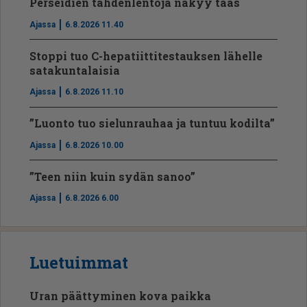
Perseidien tähdenlentoja näkyy taas
Ajassa
6.8.2026 11.40
Stoppi tuo C-hepatiit­ti­tes­tauksen lähelle
satakuntalaisia
Ajassa
6.8.2026 11.10
”Luonto tuo sielunrauhaa ja tuntuu kodilta”
Ajassa
6.8.2026 10.00
”Teen niin kuin sydän sanoo”
Ajassa
6.8.2026 6.00
Luetuimmat
Uran päättyminen kova paikka