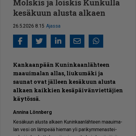
Molskis ja loiskis Kunkulla
kesäkuun alusta alkaen
26.5.2026 8.15
Ajassa
Facebook
Twitter
LinkedIn
Sähköposti
Whatsapp
Kankaanpään Kuninkaanlähteen
maauimalan allas, liukumäki ja
saunat ovat jälleen kesäkuun alusta
alkaen kaikkien kesäpäi­vän­viet­täjien
käytössä.
An­ni­na Lön­n­berg
Ke­sä­kuun alus­ta al­ka­en Ku­nin­kaan­läh­teen maa­ui­ma­
lan vesi on läm­pe­ää hie­man yli pa­ri­kym­me­nas­tei­