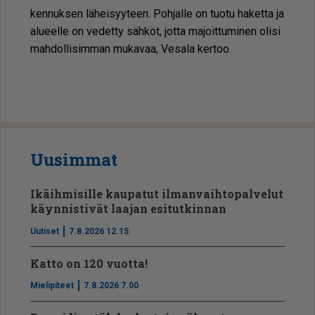
ken­nuk­sen lä­hei­syy­teen. Poh­jal­le on tuo­tu ha­ket­ta ja
alu­eel­le on ve­det­ty säh­köt, jot­ta ma­joit­tu­mi­nen oli­si
mah­dol­li­sim­man mu­ka­vaa, Ve­sa­la ker­too.
Uusimmat
Ikäihmisille kaupatut ilmanvaihtopalvelut
käynnistivät laajan esitutkinnan
Uutiset
7.8.2026 12.15
Katto on 120 vuotta!
Mielipiteet
7.8.2026 7.00