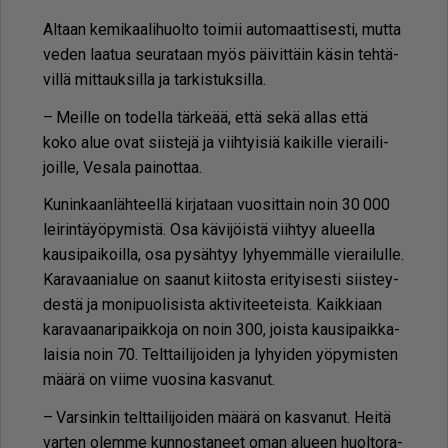
Al­taan ke­mi­kaa­li­huol­to toi­mii au­to­maat­ti­ses­ti, mut­ta
ve­den laa­tua seu­ra­taan myös päi­vit­täin kä­sin teh­tä­
vil­lä mit­tauk­sil­la ja tar­kis­tuk­sil­la.
– Meil­le on to­del­la tär­ke­ää, et­tä sekä al­las et­tä
koko alue ovat siis­te­jä ja viih­tyi­siä kai­kil­le vie­rai­li­
joil­le, Ve­sa­la pai­not­taa.
Ku­nin­kaan­läh­teel­lä kir­ja­taan vuo­sit­tain noin 30 000
lei­rin­täy­ö­py­mis­tä. Osa kä­vi­jöis­tä viih­tyy alu­eel­la
kau­si­pai­koil­la, osa py­säh­tyy ly­hy­em­mäl­le vie­rai­lul­le.
Ka­ra­vaa­ni­a­lue on saa­nut kii­tos­ta eri­tyi­ses­ti siis­tey­
des­tä ja mo­ni­puo­li­sis­ta ak­ti­vi­tee­teis­ta. Kaik­ki­aan
ka­ra­vaa­na­ri­paik­ko­ja on noin 300, jois­ta kau­si­paik­ka­
lai­sia noin 70. Telt­tai­li­joi­den ja ly­hyi­den yö­py­mis­ten
mää­rä on vii­me vuo­si­na kas­va­nut.
– Var­sin­kin telt­tai­li­joi­den mää­rä on kas­va­nut. Hei­tä
var­ten olem­me kun­nos­ta­neet oman alu­een huol­to­ra­