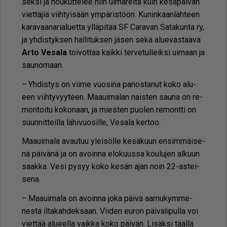
sek­si ja hou­kut­te­lee niin ui­ma­rei­ta kuin ke­sä­päi­vän
viet­tä­jiä viih­tyi­sään ym­pä­ris­töön. Ku­nin­kaan­läh­teen
ka­ra­vaa­na­ri­a­lu­et­ta yl­lä­pi­tää SF Ca­ra­van Sa­ta­kun­ta ry,
ja yh­dis­tyk­sen hal­li­tuk­sen jä­sen sekä alu­e­vas­taa­va
Ar­to Ve­sa­la
toi­vot­taa kaik­ki ter­ve­tul­leik­si ui­maan ja
sau­no­maan.
– Yh­dis­tys on vii­me vuo­si­na pa­nos­ta­nut koko alu­
een viih­ty­vyy­teen. Maa­ui­ma­lan nais­ten sau­na on re­
mon­toi­tu ko­ko­naan, ja mies­ten puo­len re­mont­ti on
suun­nit­teil­la lä­hi­vuo­sil­le, Ve­sa­la ker­too.
Maa­ui­ma­la avau­tuu ylei­söl­le ke­sä­kuun en­sim­mäi­se­
nä päi­vä­nä ja on avoin­na elo­kuus­sa kou­lu­jen al­kuun
saak­ka. Vesi py­syy koko ke­sän ajan noin 22-as­tei­
se­na.
– Maa­ui­ma­la on avoin­na joka päi­vä aa­mu­kym­me­
nes­tä il­ta­kah­dek­saan. Vii­den eu­ron päi­vä­li­pul­la voi
viet­tää alu­eel­la vaik­ka koko päi­vän. Li­säk­si tääl­lä