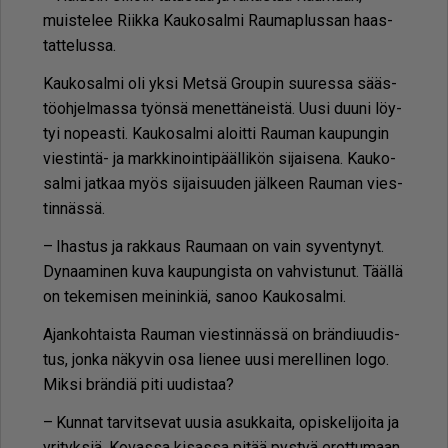
muis­te­lee Riik­ka Kau­ko­sal­mi Rau­map­lus­san haas­
tat­te­lus­sa.
Kau­ko­sal­mi oli yk­si Met­sä Grou­pin suu­res­sa sääs­
tö­oh­jel­mas­sa työn­sä me­net­tä­neis­tä. Uu­si duu­ni löy­
tyi no­pe­as­ti. Kau­ko­sal­mi aloit­ti Rau­man kau­pun­gin
vies­tin­tä- ja mark­ki­noin­ti­pääl­li­kön si­jai­se­na. Kau­ko­
sal­mi jat­kaa myös si­jai­suu­den jäl­keen Rau­man vies­
tin­näs­sä.
– Ihas­tus ja rak­kaus Rau­maan on vain sy­ven­ty­nyt.
Dy­naa­mi­nen kuva kau­pun­gis­ta on vah­vis­tu­nut. Tääl­lä
on te­ke­mi­sen mei­nin­kiä, sa­noo Kau­ko­sal­mi.
Ajan­koh­tais­ta Rau­man vies­tin­näs­sä on brän­diu­u­dis­
tus, jon­ka nä­ky­vin osa lie­nee uu­si me­rel­li­nen logo.
Mik­si brän­diä piti uu­dis­taa?
– Kun­nat tar­vit­se­vat uu­sia asuk­kai­ta, opis­ke­li­joi­ta ja
yri­tyk­siä. Ko­vas­sa ki­sas­sa pi­tää pys­tyä erot­tu­maan.