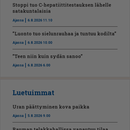
Stoppi tuo C-hepatiit­ti­tes­tauksen lähelle
satakuntalaisia
Ajassa
6.8.2026 11.10
”Luonto tuo sielunrauhaa ja tuntuu kodilta”
Ajassa
6.8.2026 10.00
”Teen niin kuin sydän sanoo”
Ajassa
6.8.2026 6.00
Luetuimmat
Uran päättyminen kova paikka
Ajassa
5.8.2026 9.00
Rauman telakkahallissa vapautuu tilaa