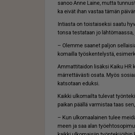
sa­noo An­ne Lai­ne, mut­ta tun­nus­taa,
ka ei­vät ihan vas­taa tä­män päi­vän t
In­ti­as­ta on tois­tai­sek­si saa­tu hy
ton­sa tes­ta­taan jo läh­tö­maas­sa, 
– Olem­me saa­net pal­jon sel­lai­si
ko­mail­la työs­ken­te­lys­tä, esi­mer­k
Am­mat­ti­tai­don li­säk­si Kai­ku HR ki
mär­ret­tä­väs­ti osa­ta. Myös so­si­aa
kat­so­taan eduk­si.
Kaik­ki ul­ko­mail­ta tu­le­vat työn­te­k
pai­kan pääl­lä var­mis­taa taas sen
– Kun ul­ko­maa­lai­nen tu­lee mei­d
meen ja saa alan työ­eh­to­so­pi­mu
kaik­ki ul­ko­mai­siin työn­te­ki­jöi­hin