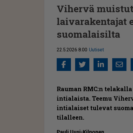
Vihervä muistutt
laivarakentajat 
suomalaisilta
22.5.2026 8.00
Uutiset
Facebook
Twitter
Linked
Sähkö
Rauman RMC:n telakalla t
intialaista. Teemu Viher
intialaiset tulevat suom
tilalleen.
Pau­li Uu­si-Kil­po­nen