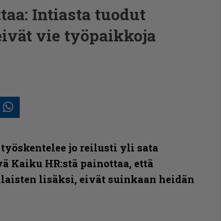
aa: Intiasta tuodut
eivät vie työpaikkoja
In
posti
Whatsapp
yöskentelee jo reilusti yli sata
vä Kaiku HR:stä painottaa, että
alaisten lisäksi, eivät suinkaan heidän