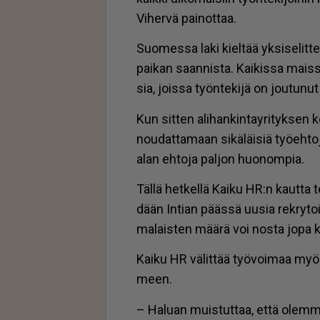
Vi­her­vä pai­not­taa.
Suo­mes­sa laki kiel­tää yk­si­se­lit­te
pai­kan saan­nis­ta. Kai­kis­sa mais­
sia, jois­sa työn­te­ki­jä on jou­tu­n
Kun sit­ten ali­han­kin­ta­y­ri­tyk­sen 
nou­dat­ta­maan si­kä­läi­siä työ­eh­t
alan eh­to­ja pal­jon huo­nom­pia.
Täl­lä het­kel­lä Kai­ku HR:n kaut­ta 
dään In­ti­an pääs­sä uu­sia rek­ry­toin
ma­lais­ten mää­rä voi nos­ta jopa 
Kai­ku HR vä­lit­tää työ­voi­maa myös 
meen.
– Ha­lu­an muis­tut­taa, et­tä olem­me