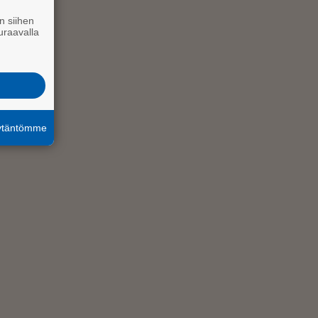
n siihen
uraavalla
äytäntömme