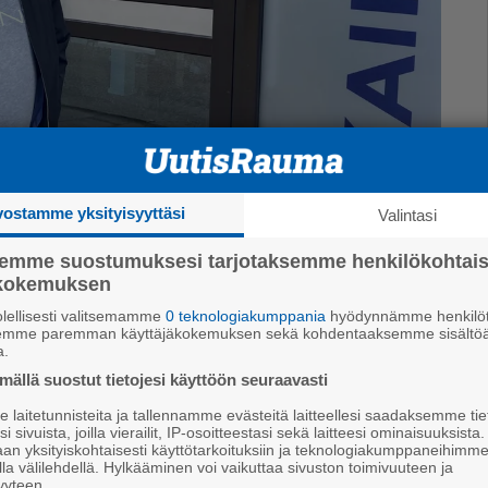
vostamme yksityisyyttäsi
Valintasi
semme suostumuksesi tarjotaksemme henkilökohtai
ökokemuksen
lellisesti valitsemamme
0 teknologiakumppania
hyödynnämme henkilöt
Teemu Vihervä sanoo, että kaikki suomalaiset
semme paremman käyttäjäkokemuksen sekä kohdentaaksemme sisältöä
a.
lakalta. Kuva: Pauli Uusi-Kilponen
ällä suostut tietojesi käyttöön seuraavasti
le lä­hes­kään riit­tä­väs­ti, vaik­ka alan osaa­jia kurs­si­te­
laitetunnisteita ja tallennamme evästeitä laitteellesi saadaksemme tie
i sivuista, joilla vierailit, IP-osoitteestasi sekä laitteesi ominaisuuksista
kik­si Sa­ta­e­du vas­taa alan osaa­ja­tar­pee­seen li­sää­
an yksityiskohtaisesti käyttötarkoituksiin ja teknologiakumppaneihimm
la välilehdellä. Hylkääminen voi vaikuttaa sivuston toimivuuteen ja
yyteen.