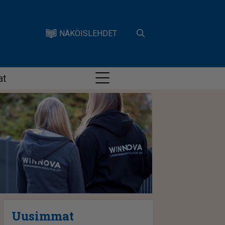
NÄKÖISLEHDET
at
Uusimmat