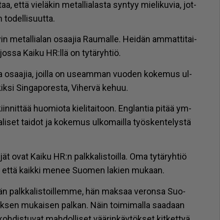
 et­tä vie­lä­kin me­tal­li­a­las­ta syn­tyy mie­li­ku­via, jot­
o­del­li­suut­ta.
­vin me­tal­li­a­lan osaa­jia Rau­mal­le. Hei­dän am­mat­ti­tai­
jos­sa Kai­ku HR:llä on ty­tä­ryh­tiö.
a osaa­jia, joil­la on use­am­man vuo­den ko­ke­mus ul­
ik­si Sin­ga­po­res­ta, Vi­her­vä ke­huu.
in­nit­tää huo­mi­o­ta kie­li­tai­toon. Eng­lan­tia pi­tää ym­
­li­set tai­dot ja ko­ke­mus ul­ko­mail­la työs­ken­te­lys­tä
i­jät ovat Kai­ku HR:n palk­ka­lis­toil­la. Oma ty­tä­ryh­tiö
, et­tä kaik­ki me­nee Suo­men la­kien mu­kaan.
än palk­ka­lis­toil­lem­me, hän mak­saa ve­ron­sa Suo­
k­sen mu­kai­sen pal­kan. Näin toi­mi­mal­la saa­daan
 koh­dis­tu­vat mah­dol­li­set vää­rin­käy­tök­set kit­ket­tyä,