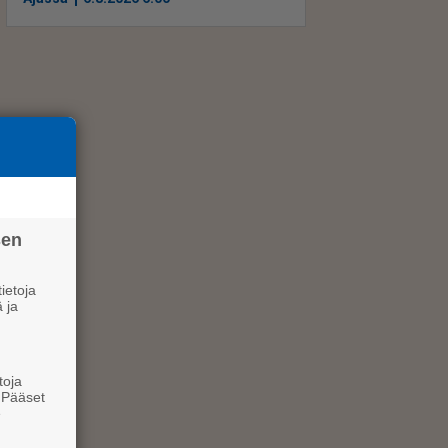
sen
ietoja
 ja
toja
. Pääset
e