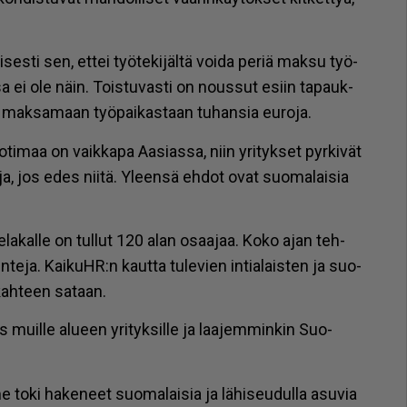
i­ses­ti sen, et­tei työ­te­ki­jäl­tä voi­da pe­riä mak­su työ­
sa ei ole näin. Tois­tu­vas­ti on nous­sut esiin ta­pauk­
ut mak­sa­maan työ­pai­kas­taan tu­han­sia eu­ro­ja.
ko­ti­maa on vaik­ka­pa Aa­si­as­sa, niin yri­tyk­set pyr­ki­vät
o­ja, jos edes nii­tä. Yleen­sä eh­dot ovat suo­ma­lai­sia
te­la­kal­le on tul­lut 120 alan osaa­jaa. Koko ajan teh­
­te­ja. Kai­kuHR:n kaut­ta tu­le­vien in­ti­a­lais­ten ja suo­
kah­teen sa­taan.
muil­le alu­een yri­tyk­sil­le ja laa­jem­min­kin Suo­
 toki ha­ke­neet suo­ma­lai­sia ja lä­hi­seu­dul­la asu­via