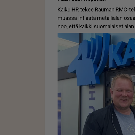
Kai­ku HR te­kee Rau­man RMC-te­la­k
mu­as­sa In­ti­as­ta me­tal­li­a­lan osaa
noo, et­tä kaik­ki suo­ma­lai­set alan o