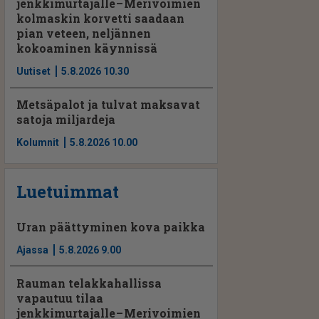
jenkkimurtajalle – Merivoimien
kolmaskin korvetti saadaan
pian veteen, neljännen
kokoaminen käynnissä
Uutiset
5.8.2026 10.30
Metsäpalot ja tulvat maksavat
satoja miljardeja
Kolumnit
5.8.2026 10.00
Luetuimmat
Uran päättyminen kova paikka
Ajassa
5.8.2026 9.00
Rauman telakkahallissa
vapautuu tilaa
jenkkimurtajalle – Merivoimien