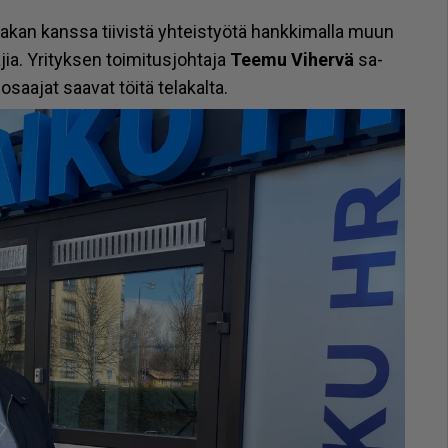
an kans­sa tii­vis­tä yh­teis­työ­tä hank­ki­mal­la muun
­jia. Yri­tyk­sen toi­mi­tus­joh­ta­ja
Tee­mu Vi­her­vä
sa­
saa­jat saa­vat töi­tä te­la­kal­ta.