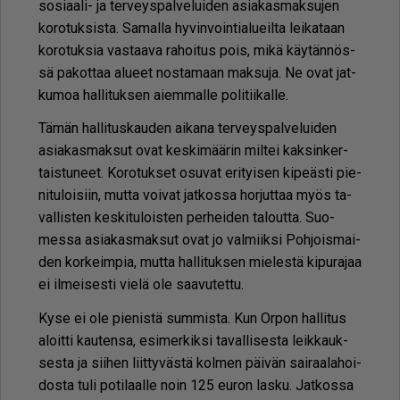
so­si­aa­li- ja ter­veys­pal­ve­lui­den asi­a­kas­mak­su­jen
ko­ro­tuk­sis­ta. Sa­mal­la hy­vin­voin­ti­a­lu­eil­ta lei­ka­taan
ko­ro­tuk­sia vas­taa­va ra­hoi­tus pois, mikä käy­tän­nös­
sä pa­kot­taa alu­eet nos­ta­maan mak­su­ja. Ne ovat jat­
ku­moa hal­li­tuk­sen ai­em­mal­le po­li­tii­kal­le.
Tä­män hal­li­tus­kau­den ai­ka­na ter­veys­pal­ve­lui­den
asi­a­kas­mak­sut ovat kes­ki­mää­rin mil­tei kak­sin­ker­
tais­tu­neet. Ko­ro­tuk­set osu­vat eri­tyi­sen ki­pe­äs­ti pie­
ni­tu­loi­siin, mut­ta voi­vat jat­kos­sa hor­jut­taa myös ta­
val­lis­ten kes­ki­tu­lois­ten per­hei­den ta­lout­ta. Suo­
mes­sa asi­a­kas­mak­sut ovat jo val­miik­si Poh­jois­mai­
den kor­keim­pia, mut­ta hal­li­tuk­sen mie­les­tä ki­pu­ra­jaa
ei il­mei­ses­ti vie­lä ole saa­vu­tet­tu.
Kyse ei ole pie­nis­tä sum­mis­ta. Kun Or­pon hal­li­tus
aloit­ti kau­ten­sa, esi­mer­kik­si ta­val­li­ses­ta leik­kauk­
ses­ta ja sii­hen liit­ty­väs­tä kol­men päi­vän sai­raa­la­hoi­
dos­ta tuli po­ti­laal­le noin 125 eu­ron las­ku. Jat­kos­sa