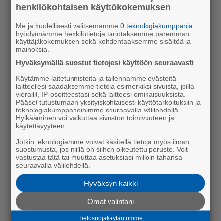
henkilökohtaisen käyttökokemuksen
ras­kaam­piin pal­ve­lui­hin kas­vaa. Tämä on ly­hyt­nä­
köis­tä po­li­tiik­kaa.
Me ja huolellisesti valitsemamme
0 teknologiakumppania
hyödynnämme henkilötietoja tarjotaksemme paremman
käyttäjäkokemuksen sekä kohdentaaksemme sisältöä ja
Hy­vin­voin­ti­val­ti­on tär­kein lu­paus on ol­lut se, et­tä
mainoksia.
apua saa sil­loin, kun sitä tar­vit­see – ei vain sil­loin,
Hyväksymällä suostut tietojesi käyttöön seuraavasti
kun sii­hen on va­raa. Nyt esi­te­tyt pää­tök­set li­sää­vät
Käytämme laitetunnisteita ja tallennamme evästeitä
epä­var­muut­ta, eri­ar­voi­suut­ta ja tur­vat­to­muut­ta.
laitteellesi saadaksemme tietoja esimerkiksi sivuista, joilla
vierailit, IP-osoitteestasi sekä laitteesi ominaisuuksista.
Vii­sas­ta ja vas­tuul­lis­ta oli­si pi­tää kaik­ki mu­ka­na. Se
Pääset tutustumaan yksityiskohtaisesti käyttötarkoituksiin ja
teknologiakumppaneihimme seuraavalla välilehdellä.
on­nis­tuu vain, jos pal­ve­lui­den saa­vu­tet­ta­vuus, yh­
Hylkääminen voi vaikuttaa sivuston toimivuuteen ja
den­ver­tai­suus ja ih­mis­ten ar­jen tur­val­li­suus ase­te­
käytettävyyteen.
taan jäl­leen pää­tök­sen­te­on kes­ki­öön.
Jotkin teknologiamme voivat käsitellä tietoja myös ilman
suostumusta, jos niillä on siihen oikeutettu peruste. Voit
Ee­va Kal­li
vastustaa tätä tai muuttaa asetuksiasi milloin tahansa
seuraavalla välilehdellä.
Kan­sa­ne­dus­ta­ja (kesk.)
Hyväksyn kaikki
Omat valintani
Tietosuojakäytäntömme