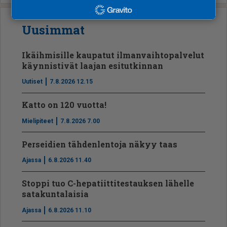
Uusimmat
Ikäihmisille kaupatut ilmanvaihtopalvelut
käynnistivät laajan esitutkinnan
Uutiset
7.8.2026 12.15
Katto on 120 vuotta!
Mielipiteet
7.8.2026 7.00
Perseidien tähdenlentoja näkyy taas
Ajassa
6.8.2026 11.40
Stoppi tuo C-hepatiit­ti­tes­tauksen lähelle
satakuntalaisia
Ajassa
6.8.2026 11.10