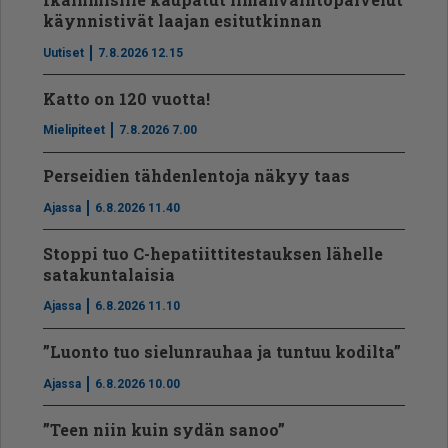
käynnistivät laajan esitutkinnan
Uutiset
7.8.2026 12.15
Katto on 120 vuotta!
Mielipiteet
7.8.2026 7.00
Perseidien tähdenlentoja näkyy taas
Ajassa
6.8.2026 11.40
Stoppi tuo C-hepatiit­ti­tes­tauksen lähelle
satakuntalaisia
Ajassa
6.8.2026 11.10
”Luonto tuo sielunrauhaa ja tuntuu kodilta”
Ajassa
6.8.2026 10.00
”Teen niin kuin sydän sanoo”