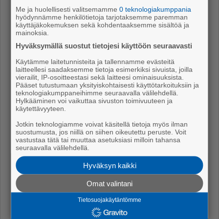
Ak­ku­ja on la­dat­tu tal­ven ai­ka­na niin, et­tä tätä ke­sää
Me ja huolellisesti valitsemamme
0 teknologiakumppania
hyödynnämme henkilötietoja tarjotaksemme paremman
var­ten tah­to men­nä on hui­pus­saan.
käyttäjäkokemuksen sekä kohdentaaksemme sisältöä ja
mainoksia.
– Tä­män ke­sän suh­teen on nous­sut tun­ne sii­tä, et­tä
Hyväksymällä suostut tietojesi käyttöön seuraavasti
tänä nyt on kiva teh­dä, näh­dä ja ko­kea pal­jon.
Käytämme laitetunnisteita ja tallennamme evästeitä
laitteellesi saadaksemme tietoja esimerkiksi sivuista, joilla
vierailit, IP-osoitteestasi sekä laitteesi ominaisuuksista.
Pääset tutustumaan yksityiskohtaisesti käyttötarkoituksiin ja
teknologiakumppaneihimme seuraavalla välilehdellä.
Hylkääminen voi vaikuttaa sivuston toimivuuteen ja
käytettävyyteen.
Jotkin teknologiamme voivat käsitellä tietoja myös ilman
suostumusta, jos niillä on siihen oikeutettu peruste. Voit
vastustaa tätä tai muuttaa asetuksiasi milloin tahansa
seuraavalla välilehdellä.
Hyväksyn kaikki
Omat valintani
Työnjako on melko selvä, Jonna
vastaa sisätiloista ja puutarhassa
Tietosuojakäytäntömme
viihtyvä sisko huolehtii pihasta.