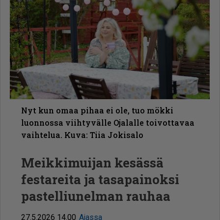
Nyt kun omaa pihaa ei ole, tuo mökki
luonnossa viihtyvälle Ojalalle toivottavaa
vaihtelua. Kuva: Tiia Jokisalo
Meikkimuijan kesässä
festareita ja tasapainoksi
pastelliunelman rauhaa
27.5.2026 14.00
Ajassa