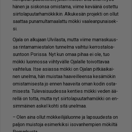
hä­nen ja sis­kon­sa omis­ta­ma, vii­me ke­vää­nä os­tet­tu
siir­to­la­puu­tar­ha­mök­ki­kin. Al­ku­ke­sän pro­jek­ti on ol­lut
saat­taa pu­na­mul­ta­maa­lat­tu mök­ki vaa­le­an­pu­nai­sek­
si.
Oja­la on al­ku­jaan Ul­vi­las­ta, mut­ta vii­me mar­ras­kuus­
sa rin­ta­ma­mies­ta­lon tun­nel­ma vaih­tui ker­ros­ta­lo­a­
sun­toon Po­ris­sa. Nyt kun omaa pi­haa ei ole, tuo
mök­ki luon­nos­sa viih­ty­väl­le Oja­lal­le toi­vot­ta­vaa
vaih­te­lua. It­se asi­as­sa mök­ki on Oja­lan pit­kä­ai­kai­
nen unel­ma, hän muis­taa haa­veil­leen­sa ke­sä­mö­kin
omis­ta­mi­ses­ta jo en­nen haa­vei­ta oman ko­din os­ta­
mi­ses­ta. Tu­le­vai­suu­des­sa ken­ties mök­ki ve­den ää­
rel­lä on tot­ta, mut­ta nyt siir­to­la­puu­tar­ha­mök­ki on en­
sim­mäi­nen as­kel koh­ti sitä unel­maa.
– Olen ai­na ol­lut mök­kei­li­jä­luon­ne ja lap­suu­des­ta on
pal­jon muis­to­ja esi­mer­kik­si iso­van­hem­pien mö­kil­tä
Po­mar­kus­ta.