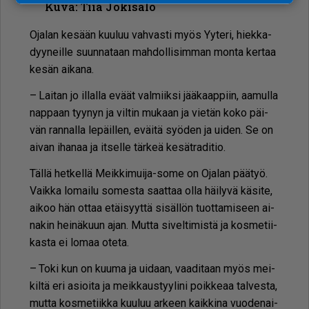
Kuva: Tiia Jokisalo
Oja­lan ke­sään kuu­luu vah­vas­ti myös Yy­te­ri, hiek­ka­
dyy­neil­le suun­na­taan mah­dol­li­sim­man mon­ta ker­taa
ke­sän ai­ka­na.
– Lai­tan jo il­lal­la eväät val­miik­si jää­kaap­piin, aa­mul­la
nap­paan tyy­nyn ja vil­tin mu­kaan ja vie­tän koko päi­
vän ran­nal­la le­päil­len, eväi­tä syö­den ja ui­den. Se on
ai­van iha­naa ja it­sel­le tär­keä ke­sät­ra­di­tio.
Täl­lä het­kel­lä Meik­ki­mui­ja-some on Oja­lan pää­työ.
Vaik­ka lo­mai­lu so­mes­ta saat­taa ol­la häi­ly­vä kä­si­te,
ai­koo hän ot­taa etäi­syyt­tä si­säl­lön tuot­ta­mi­seen ai­
na­kin hei­nä­kuun ajan. Mut­ta si­vel­ti­mis­tä ja kos­me­tii­
kas­ta ei lo­maa ote­ta.
– Toki kun on kuu­ma ja ui­daan, vaa­di­taan myös mei­
kil­tä eri asi­oi­ta ja meik­kaus­tyy­li­ni poik­ke­aa tal­ves­ta,
mut­ta kos­me­tiik­ka kuu­luu ar­keen kaik­ki­na vuo­de­nai­