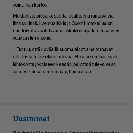
koi­na, hän ker­too.
Mök­kei­lyä, pit­kiä ke­sä­öi­tä, paah­tei­sia ran­ta­päi­viä,
ih­mis­vi­li­nää, li­ve­mu­siik­kia ja Suo­mi-mat­kai­lua on
siis toi­vot­ta­vas­ti lu­vas­sa Meik­ki­mui­jal­le seu­raa­vien
kuu­kau­sien ai­ka­na.
– Tun­tuu, et­tä ke­vääl­lä suo­ma­lai­set ai­na to­te­a­vat,
et­tä täs­tä tu­lee elä­mä­ni kesä. Eh­kä se on ihan hyvä
läh­tö­koh­ta jo­kai­seen ke­sään, päi­vit­tää tu­le­va kesä
ai­na edel­lis­tä pa­rem­mak­si, hän nau­raa.
Uusimmat
Ikäihmisille kaupatut ilmanvaihtopalvelut