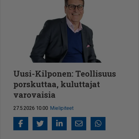
Uusi-Kilponen: Teollisuus
porskuttaa, kuluttajat
varovaisia
27.5.2026 10.00
Mielipiteet
Facebook
Twitter
LinkedIn
Sähköposti
Whatsapp