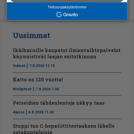
Tietosuojakäytäntömme
Uusimmat
Ikäihmisille kaupatut ilmanvaihtopalvelut
käynnistivät laajan esitutkinnan
Uutiset
7.8.2026 12.15
Katto on 120 vuotta!
Mielipiteet
7.8.2026 7.00
Perseidien tähdenlentoja näkyy taas
Ajassa
6.8.2026 11.40
Stoppi tuo C-hepatiit­ti­tes­tauksen lähelle
satakuntalaisia