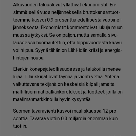
Al­ku­vuo­den ta­lous­lu­vut yl­lät­ti­vät eko­no­mis­tit. En­
sim­mäi­sel­lä vuo­si­nel­jän­nek­sel­lä brut­to­kan­san­tuot­
teem­me kas­voi 0,9 pro­sent­tia edel­li­ses­tä vuo­si­nel­
jän­nek­ses­tä. Eko­no­mis­tit kom­men­toi­vat lu­ku­ja muun
mu­as­sa jyt­kyk­si. Se on pal­jon, mut­ta sa­mal­la si­vu­
lau­sees­sa huo­mau­tet­tiin, et­tä lop­pu­vuo­des­ta kas­vu
voi hii­pua. Syy­nä tä­hän on Lähi-idän krii­si ja ener­gi­a­
hin­to­jen nou­su.
Eten­kin ko­ne­pa­ja­te­ol­li­suu­des­sa ja te­la­koil­la me­nee
lu­jaa. Ti­laus­kir­jat ovat täyn­nä ja vien­ti ve­tää. Yh­te­nä
vai­kut­ta­va­na te­ki­jä­nä on kes­kei­siä kil­pai­li­ja­mai­ta
mal­til­li­sem­mat pal­kan­ko­ro­tuk­set ja tuot­teet, joil­la on
maa­il­man­mark­ki­noil­la hy­vin ky­syn­tää.
Suo­men ta­va­ra­vien­ti kas­voi maa­lis­kuus­sa 12 pro­
sent­tia. Ta­va­raa vie­tiin 0,3 mil­jar­dia enem­män kuin
tuo­tiin.