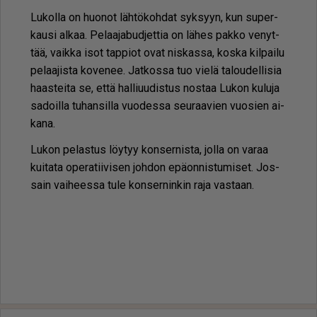
Lu­kol­la on huo­not läh­tö­koh­dat syk­syyn, kun su­per­
kau­si al­kaa. Pe­laa­ja­bud­jet­tia on lä­hes pak­ko ve­nyt­
tää, vaik­ka isot tap­pi­ot ovat nis­kas­sa, kos­ka kil­pai­lu
pe­laa­jis­ta ko­ve­nee. Jat­kos­sa tuo vie­lä ta­lou­del­li­sia
haas­tei­ta se, et­tä hal­liu­u­dis­tus nos­taa Lu­kon ku­lu­ja
sa­doil­la tu­han­sil­la vuo­des­sa seu­raa­vien vuo­sien ai­
ka­na.
Lu­kon pe­las­tus löy­tyy kon­ser­nis­ta, jol­la on va­raa
kui­ta­ta ope­ra­tii­vi­sen joh­don epä­on­nis­tu­mi­set. Jos­
sain vai­hees­sa tule kon­ser­nin­kin raja vas­taan.
Jääkiekko