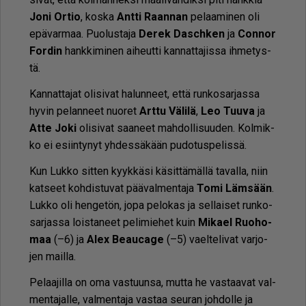
Joni Or­tio
, kos­ka
Ant­ti Raan­nan
pe­laa­mi­nen oli
epä­var­maa. Puo­lus­ta­ja
De­rek Dasch­ken
ja
Con­nor
For­din
hank­ki­mi­nen ai­heut­ti kan­nat­ta­jis­sa ih­me­tys­
tä.
Kan­nat­ta­jat oli­si­vat ha­lun­neet, et­tä run­ko­sar­jas­sa
hy­vin pe­lan­neet nuo­ret
Art­tu Vä­li­lä
,
Leo Tuu­va
ja
At­te Joki
oli­si­vat saa­neet mah­dol­li­suu­den. Kol­mik­
ko ei esiin­ty­nyt yh­des­sä­kään pu­do­tus­pe­lis­sä.
Kun Luk­ko sit­ten kyyk­kä­si kä­sit­tä­mäl­lä ta­val­la, niin
kat­seet koh­dis­tu­vat pää­val­men­ta­ja
Tomi Läm­sään
.
Luk­ko oli hen­ge­tön, jopa pe­lo­kas ja sel­lai­set run­ko­
sar­jas­sa lois­ta­neet pe­li­mie­het kuin
Mi­ka­el Ruo­ho­
maa
(–6) ja
Alex Be­au­ca­ge
(–5) va­el­te­li­vat var­jo­
jen mail­la.
Pe­laa­jil­la on oma vas­tuun­sa, mut­ta he vas­taa­vat val­
men­ta­jal­le, val­men­ta­ja vas­taa seu­ran joh­dol­le ja