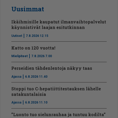
Uusimmat
Ikäihmisille kaupatut ilmanvaihtopalvelut
käynnistivät laajan esitutkinnan
Uutiset
7.8.2026 12.15
Katto on 120 vuotta!
Mielipiteet
7.8.2026 7.00
Perseidien tähdenlentoja näkyy taas
Ajassa
6.8.2026 11.40
Stoppi tuo C-hepatiit­ti­tes­tauksen lähelle
satakuntalaisia
Ajassa
6.8.2026 11.10
”Luonto tuo sielunrauhaa ja tuntuu kodilta”