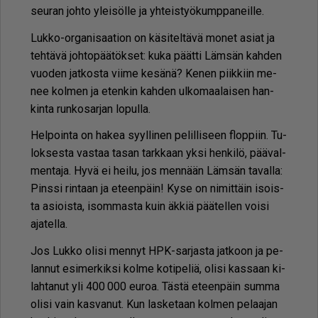
seu­ran joh­to ylei­söl­le ja yh­teis­työ­kump­pa­neil­le.
Luk­ko-or­ga­ni­saa­ti­on on kä­si­tel­tä­vä mo­net asi­at ja
teh­tä­vä joh­to­pää­tök­set: kuka päät­ti Läm­sän kah­den
vuo­den jat­kos­ta vii­me ke­sä­nä? Ke­nen piik­kiin me­
nee kol­men ja eten­kin kah­den ul­ko­maa­lai­sen han­
kin­ta run­ko­sar­jan lo­pul­la.
Hel­poin­ta on ha­kea syyl­li­nen pe­lil­li­seen flop­piin. Tu­
lok­ses­ta vas­taa ta­san tark­kaan yk­si hen­ki­lö, pää­val­
men­ta­ja. Hyvä ei hei­lu, jos men­nään Läm­sän ta­val­la:
Pins­si rin­taan ja eteen­päin! Kyse on ni­mit­täin isois­
ta asi­ois­ta, isom­mas­ta kuin äk­kiä pää­tel­len voi­si
aja­tel­la.
Jos Luk­ko oli­si men­nyt HPK-sar­jas­ta jat­koon ja pe­
lan­nut esi­mer­kik­si kol­me ko­ti­pe­liä, oli­si kas­saan ki­
lah­ta­nut yli 400 000 eu­roa. Täs­tä eteen­päin sum­ma
oli­si vain kas­va­nut. Kun las­ke­taan kol­men pe­laa­jan