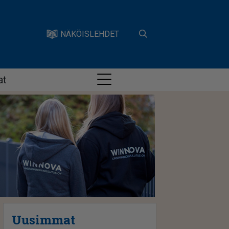
NÄKÖISLEHDET
at
Uusimmat