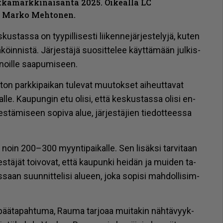
akkamarkkinaisäntä 2025. Oikealla LC
i Marko Mehtonen.
­tas­sa on tyy­pil­li­ses­ti lii­ken­ne­jär­jes­te­ly­jä, ku­ten
­köin­nis­tä. Jär­jes­tä­jä suo­sit­te­lee käyt­tä­mään jul­kis­
i­noil­le saa­pu­mi­seen.
­ton park­ki­pai­kan tu­le­vat muu­tok­set ai­heut­ta­vat
al­le. Kau­pun­gin etu oli­si, et­tä kes­kus­tas­sa oli­si en­
s­tä­mi­seen so­pi­va alue, jär­jes­tä­jien tie­dot­tees­sa
laa noin 200–300 myyn­ti­pai­kal­le. Sen li­säk­si tar­vi­taan
es­tä­jät toi­vo­vat, et­tä kau­pun­ki hei­dän ja mui­den ta­
saan suun­nit­te­li­si alu­een, joka so­pi­si mah­dol­li­sim­
 pää­ta­pah­tu­ma, Rau­ma tar­jo­aa mui­ta­kin näh­tä­vyyk­