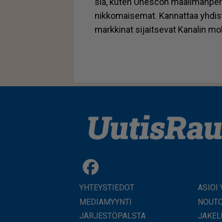
siä, ku­ten Unes­con maa­il­man­pe­r
nik­ko­mai­se­mat. Kan­nat­taa yh­dis­t
mark­ki­nat si­jait­se­vat Ka­na­lin m
YHTEYSTIEDOT
ASIOI
MEDIAMYYNTI
NOUTO
JÄRJESTÖPALSTA
JAKEL