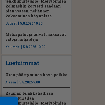
jenkkimurtajalle – Merivoimien
kolmaskin korvetti saadaan
pian veteen, neljännen
kokoaminen käynnissä
Uutiset
5.8.2026 10.30
Metsäpalot ja tulvat maksavat
satoja miljardeja
Kolumnit
5.8.2026 10.00
Luetuimmat
Uran päättyminen kova paikka
Ajassa
5.8.2026 9.00
Rauman telakkahallissa
vapautuu tilaa
jenkkimurtajalle – Merivoimien