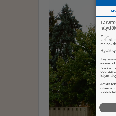
Ar
Tarvit
käytt
Me ja huo
tarjotak
mainoksi
Hyväksym
Käytämme 
esimerkiks
tutustuma
seuraaval
käytettäv
Jotkin te
oikeutett
välilehdel