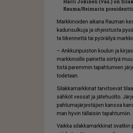
Harri Jokinen (vas.) on Sil
Rauma/Reimarin presidentt
Mark­ki­noi­den ai­ka­na Rau­man kes­kus
ka­dun­sul­ku­ja ja oh­jeis­tus­ta py­sä
ta lii­ken­net­tä tai pyö­räi­lyä mark­k
– Ank­ku­ri­puis­ton kou­lun ja kir­jas
mark­ki­noil­le pai­net­ta siir­tyä muu­
tis­tä pa­rem­min ta­pah­tu­mien jär­je
to­de­taan.
Si­lak­ka­mark­ki­nat tar­vit­se­vat ti­
säh­köt ves­sat ja jä­te­huol­to. Jär­j
pah­tu­ma­jär­jes­tä­jien kans­sa kans­
man hy­vin täl­lai­siin ta­pah­tu­miin.
Vaik­ka si­lak­ka­mark­ki­nat ovat­kin