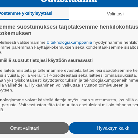
vostamme yksityisyyttäsi
Valintasi
semme suostumuksesi tarjotaksemme henkilökohtai
ökokemuksen
lellisesti valitsemamme
0 teknologiakumppania
hyödynnämme henkilöt
semme paremman käyttäjäkokemuksen sekä kohdentaaksemme sisältöä
a.
ällä suostut tietojesi käyttöön seuraavasti
laitetunnisteita ja tallennamme evästeitä laitteellesi saadaksemme tie
i sivuista, joilla vierailit, IP-osoitteestasi sekä laitteesi ominaisuuksista
an yksityiskohtaisesti käyttötarkoituksiin ja teknologiakumppaneihimm
la välilehdellä. Hylkääminen voi vaikuttaa sivuston toimivuuteen ja
yyteen.
knologiamme voivat käsitellä tietoja myös ilman suostumusta, jos niillä o
u peruste. Voit vastustaa tätä tai muuttaa asetuksiasi milloin tahansa se
lä.
Omat valintani
Hyväksyn kaikki