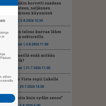
kolmaskin korvetti saadaan
pian veteen, neljännen
kokoaminen käynnissä
sen
Uutiset
5.8.2026 10.30
Suomen talous kasvaa lähes
ietoja
kaikilla sektoreilla
 ja
Mielipiteet
4.8.2026 11.00
toja
Onko meillä enää mitään
. Pääset
yhteistä?
e
Mielipiteet
31.7.2026 11.00
n siihen
Marina Vista sopii Lukolle
uraavalla
Ajassa
29.7.2026 14.00
”Teen niin kuin sydän sanoo”
Ajassa
6.8.2026 6.00