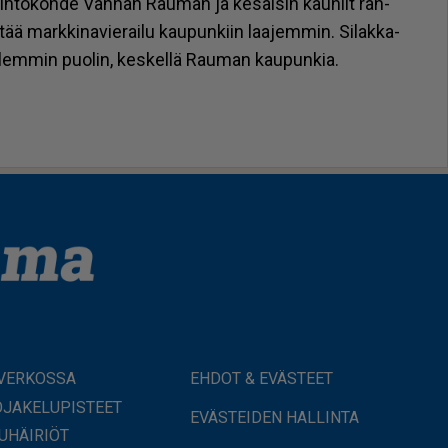
in­tö­koh­de Van­han Rau­man ja ke­säi­sin kau­niit ran­
ää mark­ki­na­vie­rai­lu kau­pun­kiin laa­jem­min. Si­lak­ka­
o­lem­min puo­lin, kes­kel­lä Rau­man kau­pun­kia.
 VERKOSSA
EHDOT & EVÄSTEET
JAKELUPISTEET
EVÄSTEIDEN HALLINTA
UHÄIRIÖT