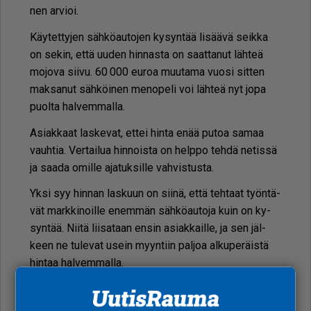
nen ar­vi­oi.
Käy­tet­ty­jen säh­kö­au­to­jen ky­syn­tää li­sää­vä seik­ka
on se­kin, et­tä uu­den hin­nas­ta on saat­ta­nut läh­teä
mo­jo­va sii­vu. 60 000 eu­roa muu­ta­ma vuo­si sit­ten
mak­sa­nut säh­köi­nen me­no­pe­li voi läh­teä nyt jopa
puol­ta hal­vem­mal­la.
Asi­ak­kaat las­ke­vat, et­tei hin­ta enää pu­toa sa­maa
vauh­tia. Ver­tai­lua hin­nois­ta on help­po teh­dä ne­tis­sä
ja saa­da omil­le aja­tuk­sil­le vah­vis­tus­ta.
Yk­si syy hin­nan las­kuun on sii­nä, et­tä teh­taat työn­tä­
vät mark­ki­noil­le enem­män säh­kö­au­to­ja kuin on ky­
syn­tää. Nii­tä lii­sa­taan en­sin asi­ak­kail­le, ja sen jäl­
keen ne tu­le­vat usein myyn­tiin pal­joa al­ku­pe­räis­tä
hin­taa hal­vem­mal­la.
Jari Veh­ma­nen saa tois­tu­vas­ti vas­ta­ta va­ki­o­ky­sy­
myk­siin: Pal­jon­ko voi yh­del­lä la­tauk­sel­la ajaa ja mi­