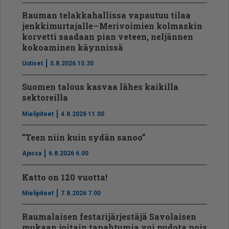
Rauman telakkahallissa vapautuu tilaa
jenkkimurtajalle – Merivoimien kolmaskin
korvetti saadaan pian veteen, neljännen
kokoaminen käynnissä
Uutiset
5.8.2026 10.30
Suomen talous kasvaa lähes kaikilla
sektoreilla
Mielipiteet
4.8.2026 11.00
”Teen niin kuin sydän sanoo”
Ajassa
6.8.2026 6.00
Katto on 120 vuotta!
Mielipiteet
7.8.2026 7.00
Raumalaisen festarijärjestäjä Savolaisen
mukaan joitain tapahtumia voi pudota pois