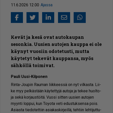
11.6.2026 12.00
Ajassa
Facebook
Twitter
LinkedIn
Sähköposti
Whatsapp
Kevät ja kesä ovat autokaupan
sesonkia. Uusien autojen kauppa ei ole
käynyt vuosiin odotetusti, mutta
käytetyt tekevät kauppansa, myös
sähköllä toimivat.
Pau­li Uu­si-Kil­po­nen
Rin­ta-Jou­pin Rau­man liik­kees­sä on nyt vil­kas­ta. Lii­
ke myy pel­käs­tään käy­tet­ty­jä au­to­ja ja te­kee huol­to­
ja sekä kor­jaus­töi­tä. Vuo­si sit­ten uu­sien au­to­jen
myyn­ti lop­pui, kun To­yo­ta veti edus­tuk­sen­sa pois.
Asi­as­ta tie­do­tet­tiin asi­a­kas­kir­jeil­lä, teh­tiin leh­ti­jut­tu­