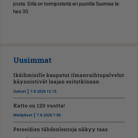
jois­ta. Sil­lä on toi­mi­pis­tei­tä eri puo­lil­la Suo­mea lä­
hes 30.
Uusimmat
Ikäihmisille kaupatut ilmanvaihtopalvelut
käynnistivät laajan esitutkinnan
Uutiset
7.8.2026 12.15
Katto on 120 vuotta!
Mielipiteet
7.8.2026 7.00
Perseidien tähdenlentoja näkyy taas