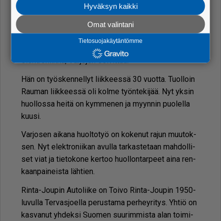
Hyväksyn kaikki
vä­lein. No, vas­taa­vas­ti huol­lon hin­ta tah­too nous­ta,
sa­moin kor­jaus­ten, kos­ka ny­ky­au­tot ovat ai­ka han­
Omat valintani
ka­lia kor­ja­ta. Pal­jon on osia mah­du­tet­tu pie­niin ja
Tietosuojakäytäntömme
han­ka­liin ti­loi­hin. Oman han­ka­luu­ten­sa tuo pal­jo
elekt­ro­niik­ka, Var­jo­jen sel­vit­tää.
Hän on työs­ken­nel­lyt liik­kees­sä 30 vuot­ta. Tuol­loin
Rau­man liik­kees­sä oli kol­me työn­te­ki­jää. Nyt yk­sin
huol­los­sa hei­tä on kym­me­nen ja myyn­nin puo­lel­la
kuu­si.
Var­jo­sen ai­ka­na huol­to­työ on ko­ke­nut ra­jun muu­tok­
sen. Nyt elekt­ro­nii­kan avul­la tar­kas­te­taan mah­dol­li­
set viat ja tie­to­ko­ne ker­too huol­lon­tar­peet ai­na ren­
kaan­pai­neis­ta läh­tien.
Rin­ta-Jou­pin Au­to­lii­ke on Toi­vo Rin­ta-Jou­pin 1950-
lu­vul­la Ter­vas­jo­el­la pe­rus­ta­ma per­hey­ri­tys. Yh­tiö on
kas­va­nut yh­dek­si Suo­men suu­rim­mis­ta alan toi­mi­