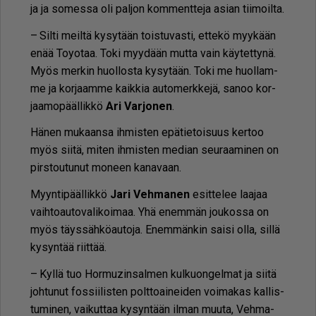
ja ja so­mes­sa oli pal­jon kom­ment­te­ja asi­an tii­moil­ta.
– Sil­ti meil­tä ky­sy­tään tois­tu­vas­ti, et­te­kö myy­kään
enää To­yo­taa. Toki myy­dään mut­ta vain käy­tet­ty­nä.
Myös mer­kin huol­los­ta ky­sy­tään. Toki me huol­lam­
me ja kor­jaam­me kaik­kia au­to­merk­ke­jä, sa­noo kor­
jaa­mo­pääl­lik­kö
Ari Var­jo­nen
.
Hä­nen mu­kaan­sa ih­mis­ten epä­tie­toi­suus ker­too
myös sii­tä, mi­ten ih­mis­ten me­di­an seu­raa­mi­nen on
pirs­tou­tu­nut mo­neen ka­na­vaan.
Myyn­ti­pääl­lik­kö
Jari Veh­ma­nen
esit­te­lee laa­jaa
vaih­to­au­to­va­li­koi­maa. Yhä enem­män jou­kos­sa on
myös täys­säh­kö­au­to­ja. Enem­män­kin sai­si ol­la, sil­lä
ky­syn­tää riit­tää.
– Kyl­lä tuo Hor­mu­zin­sal­men kul­kuon­gel­mat ja sii­tä
joh­tu­nut fos­sii­lis­ten polt­to­ai­nei­den voi­ma­kas kal­lis­
tu­mi­nen, vai­kut­taa ky­syn­tään il­man muu­ta, Veh­ma­