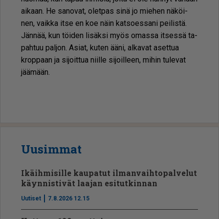
ai­kaan. He sa­no­vat, olet­pas sinä jo mie­hen nä­köi­
nen, vaik­ka it­se en koe näin kat­so­es­sa­ni pei­lis­tä.
Jän­nää, kun töi­den li­säk­si myös omas­sa it­ses­sä ta­
pah­tuu pal­jon. Asi­at, ku­ten ää­ni, al­ka­vat aset­tua
krop­paan ja si­joit­tua niil­le si­joil­leen, mi­hin tu­le­vat
jää­mään.
Uusimmat
Ikäihmisille kaupatut ilmanvaihtopalvelut
käynnistivät laajan esitutkinnan
Uutiset
7.8.2026 12.15