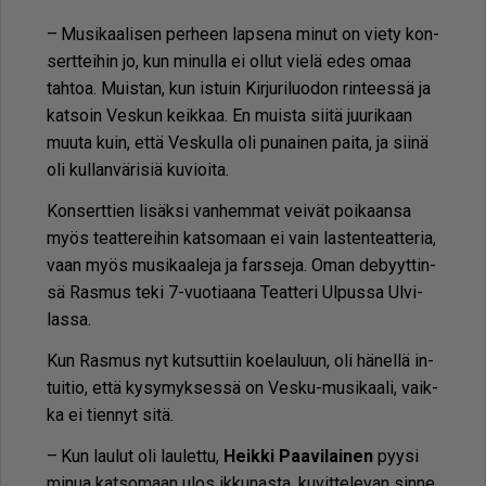
– Mu­si­kaa­li­sen per­heen lap­se­na mi­nut on vie­ty kon­
sert­tei­hin jo, kun mi­nul­la ei ol­lut vie­lä edes omaa
tah­toa. Muis­tan, kun is­tuin Kir­ju­ri­luo­don rin­tees­sä ja
kat­soin Ves­kun keik­kaa. En muis­ta sii­tä juu­ri­kaan
muu­ta kuin, et­tä Ves­kul­la oli pu­nai­nen pai­ta, ja sii­nä
oli kul­lan­vä­ri­siä ku­vi­oi­ta.
Kon­sert­tien li­säk­si van­hem­mat vei­vät poi­kaan­sa
myös te­at­te­rei­hin kat­so­maan ei vain las­ten­te­at­te­ria,
vaan myös mu­si­kaa­le­ja ja fars­se­ja. Oman de­byyt­tin­
sä Ras­mus teki 7-vuo­ti­aa­na Te­at­te­ri Ul­pus­sa Ul­vi­
las­sa.
Kun Ras­mus nyt kut­sut­tiin ko­e­lau­luun, oli hä­nel­lä in­
tui­tio, et­tä ky­sy­myk­ses­sä on Ves­ku-mu­si­kaa­li, vaik­
ka ei tien­nyt sitä.
– Kun lau­lut oli lau­let­tu,
Heik­ki Paa­vi­lai­nen
pyy­si
mi­nua kat­so­maan ulos ik­ku­nas­ta, ku­vit­te­le­van sin­ne