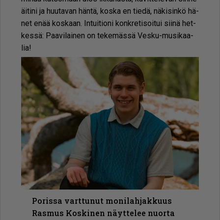
äi­ti­ni ja huu­ta­van hän­tä, kos­ka en tie­dä, nä­ki­sin­kö hä­
net enää kos­kaan. In­tui­ti­o­ni konk­re­ti­soi­tui sii­nä het­
kes­sä: Paa­vi­lai­nen on te­ke­mäs­sä Ves­ku-mu­si­kaa­
lia!
Porissa varttunut monilahjakkuus
Rasmus Koskinen näyttelee nuorta