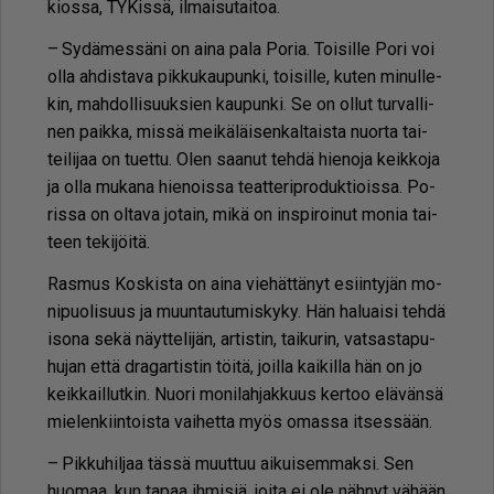
ki­os­sa, TY­Kis­sä, il­mai­su­tai­toa.
– Sy­dä­mes­sä­ni on ai­na pala Po­ria. Toi­sil­le Pori voi
ol­la ah­dis­ta­va pik­ku­kau­pun­ki, toi­sil­le, ku­ten mi­nul­le­
kin, mah­dol­li­suuk­sien kau­pun­ki. Se on ol­lut tur­val­li­
nen paik­ka, mis­sä mei­kä­läi­sen­kal­tais­ta nuor­ta tai­
tei­li­jaa on tu­et­tu. Olen saa­nut teh­dä hie­no­ja keik­ko­ja
ja ol­la mu­ka­na hie­nois­sa te­at­te­rip­ro­duk­ti­ois­sa. Po­
ris­sa on ol­ta­va jo­tain, mikä on ins­pi­roi­nut mo­nia tai­
teen te­ki­jöi­tä.
Ras­mus Kos­kis­ta on ai­na vie­hät­tä­nyt esiin­ty­jän mo­
ni­puo­li­suus ja muun­tau­tu­mis­ky­ky. Hän ha­lu­ai­si teh­dä
iso­na sekä näyt­te­li­jän, ar­tis­tin, tai­ku­rin, vat­sas­ta­pu­
hu­jan et­tä dra­gar­tis­tin töi­tä, joil­la kai­kil­la hän on jo
keik­kail­lut­kin. Nuo­ri mo­ni­lah­jak­kuus ker­too elä­vän­sä
mie­len­kiin­tois­ta vai­het­ta myös omas­sa it­ses­sään.
– Pik­ku­hil­jaa täs­sä muut­tuu ai­kui­sem­mak­si. Sen
huo­maa, kun ta­paa ih­mi­siä, joi­ta ei ole näh­nyt vä­hään