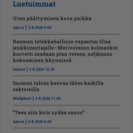
Luetuimmat
Uran päättyminen kova paikka
Ajassa
5.8.2026 9.00
Rauman telakkahallissa vapautuu tilaa
jenkkimurtajalle – Merivoimien kolmaskin
korvetti saadaan pian veteen, neljännen
kokoaminen käynnissä
Uutiset
5.8.2026 10.30
Suomen talous kasvaa lähes kaikilla
sektoreilla
Mielipiteet
4.8.2026 11.00
”Teen niin kuin sydän sanoo”
Ajassa
6.8.2026 6.00