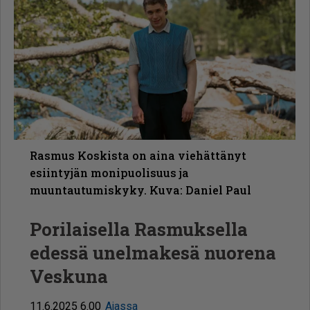
Rasmus Koskista on aina viehättänyt
esiintyjän monipuolisuus ja
muuntautumiskyky. Kuva: Daniel Paul
Porilaisella Rasmuksella
edessä unelmakesä nuorena
Veskuna
11.6.2025 6.00
Ajassa