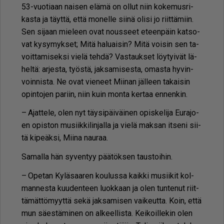
53-vuo­ti­aan nai­sen elä­mä on ol­lut niin ko­ke­mus­ri­
kas­ta ja täyt­tä, et­tä mo­nel­le sii­nä oli­si jo riit­tä­miin.
Sen si­jaan mie­leen ovat nous­seet eteen­päin kat­so­
vat ky­sy­myk­set; Mitä ha­lu­ai­sin? Mitä voi­sin sen ta­
voit­ta­mi­sek­si vie­lä teh­dä? Vas­tauk­set löy­tyi­vät lä­
hel­tä: ar­jes­ta, työs­tä, jak­sa­mi­ses­ta, omas­ta hy­vin­
voin­nis­ta. Ne ovat vie­neet Mii­nan jäl­leen ta­kai­sin
opin­to­jen pa­riin, niin kuin mon­ta ker­taa en­nen­kin.
– Ajat­te­le, olen nyt täy­si­päi­väi­nen opis­ke­li­ja Eu­ra­jo­
en opis­ton mu­siik­ki­lin­jal­la ja vie­lä mak­san it­se­ni sii­
tä ki­pe­äk­si, Mii­na nau­raa.
Sa­mal­la hän sy­ven­tyy pää­tök­sen taus­toi­hin.
– Ope­tan Ky­lä­saa­ren kou­lus­sa kaik­ki mu­sii­kit kol­
man­nes­ta kuu­den­teen luok­kaan ja olen tun­te­nut riit­
tä­mät­tö­myyt­tä sekä jak­sa­mi­sen vai­keut­ta. Koin, et­tä
mun sä­es­tä­mi­nen on al­keel­lis­ta. Kei­koil­le­kin olen