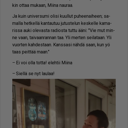
kin ot­taa mu­kaan, Mii­na nau­raa.
Ja kuin uni­ver­su­mi oli­si kuul­lut pu­hee­nai­heen; sa­
mal­la het­kel­lä kan­tau­tuu ju­tus­te­lun kes­kel­le ka­ma­
ris­sa au­ki ole­vas­ta ra­di­os­ta tut­tu ää­ni: "Vie mut min­
ne vaan, tai­vaan­ran­nan taa. Yli mer­ten sei­la­taan. Yli
vuor­ten kah­des­taan. Kans­sa­si näh­dä saan, kun yö
taas peit­tää maan."
– Ei voi ol­la tot­ta! eleh­tii Mii­na
– Siel­lä se nyt lau­laa!