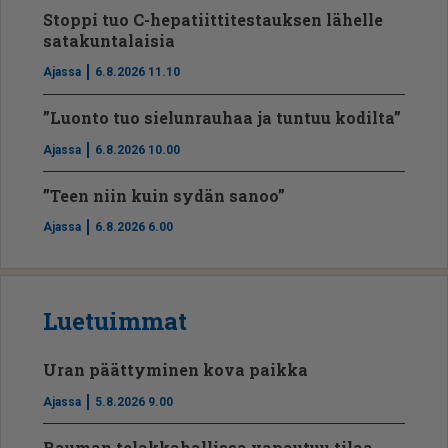
Stoppi tuo C-hepatiit­ti­tes­tauksen lähelle
satakuntalaisia
Ajassa
6.8.2026 11.10
”Luonto tuo sielunrauhaa ja tuntuu kodilta”
Ajassa
6.8.2026 10.00
”Teen niin kuin sydän sanoo”
Ajassa
6.8.2026 6.00
Luetuimmat
Uran päättyminen kova paikka
Ajassa
5.8.2026 9.00
Rauman telakkahallissa vapautuu tilaa