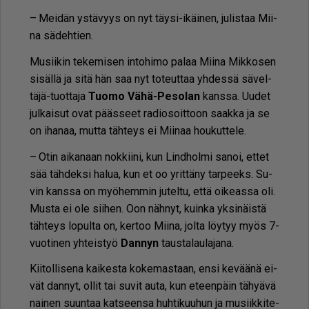
– Mei­dän ys­tä­vyys on nyt täy­si-ikäi­nen, ju­lis­taa Mii­
na sä­deh­tien.
Mu­sii­kin te­ke­mi­sen in­to­hi­mo pa­laa Mii­na Mik­ko­sen
si­säl­lä ja sitä hän saa nyt to­teut­taa yh­des­sä sä­vel­
tä­jä-tuot­ta­ja
Tuo­mo Vähä-Pe­so­lan
kans­sa. Uu­det
jul­kai­sut ovat pääs­seet ra­di­o­soit­toon saak­ka ja se
on iha­naa, mut­ta täh­teys ei Mii­naa hou­kut­te­le.
– Otin ai­ka­naan nok­kii­ni, kun Lind­hol­mi sa­noi, et­tet
sää täh­dek­si ha­lua, kun et oo yrit­tä­ny tar­peeks. Su­
vin kans­sa on myö­hem­min ju­tel­tu, et­tä oi­ke­as­sa oli.
Mus­ta ei ole sii­hen. Oon näh­nyt, kuin­ka yk­si­näis­tä
täh­teys lo­pul­ta on, ker­too Mii­na, jol­ta löy­tyy myös 7-
vuo­ti­nen yh­teis­työ
Dan­nyn
taus­ta­lau­la­ja­na.
Kii­tol­li­se­na kai­kes­ta ko­ke­mas­taan, en­si ke­vää­nä ei­
vät dan­nyt, ol­lit tai su­vit au­ta, kun eteen­päin tä­hy­ä­vä
nai­nen suun­taa kat­seen­sa huh­ti­kuu­hun ja mu­siik­ki­te­