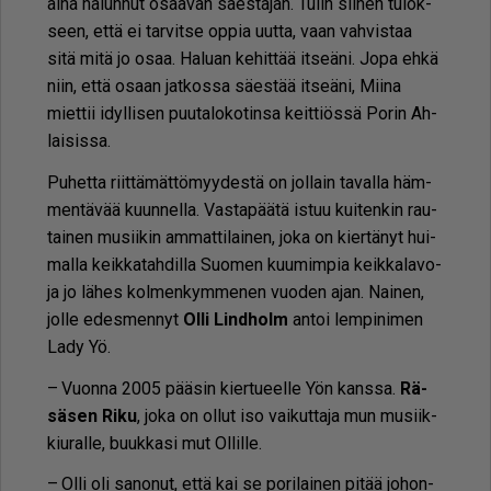
ai­na ha­lun­nut osaa­van sä­es­tä­jän. Tu­lin sii­hen tu­lok­
seen, et­tä ei tar­vit­se op­pia uut­ta, vaan vah­vis­taa
sitä mitä jo osaa. Ha­lu­an ke­hit­tää it­se­ä­ni. Jopa eh­kä
niin, et­tä osaan jat­kos­sa sä­es­tää it­se­ä­ni, Mii­na
miet­tii idyl­li­sen puu­ta­lo­ko­tin­sa keit­ti­ös­sä Po­rin Ah­
lai­sis­sa.
Pu­het­ta riit­tä­mät­tö­myy­des­tä on jol­lain ta­val­la häm­
men­tä­vää kuun­nel­la. Vas­ta­pää­tä is­tuu kui­ten­kin rau­
tai­nen mu­sii­kin am­mat­ti­lai­nen, joka on kier­tä­nyt hui­
mal­la keik­ka­tah­dil­la Suo­men kuu­mim­pia keik­ka­la­vo­
ja jo lä­hes kol­men­kym­me­nen vuo­den ajan. Nai­nen,
jol­le edes­men­nyt
Ol­li Lind­holm
an­toi lem­pi­ni­men
Lady Yö.
– Vuon­na 2005 pää­sin kier­tu­eel­le Yön kans­sa.
Rä­
sä­sen Riku
, joka on ol­lut iso vai­kut­ta­ja mun mu­siik­
kiu­ral­le, buuk­ka­si mut Ol­lil­le.
– Ol­li oli sa­no­nut, et­tä kai se po­ri­lai­nen pi­tää jo­hon­