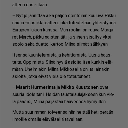
at­te­rin en­si-il­taan.
– Nyt jo jän­nit­tää ai­ka pal­jon opin­toi­hin kuu­lu­va Pik­ku
nai­sia -mu­siik­ki­te­at­te­ri, joka to­teu­te­taan yh­teis­työ­nä
Eu­ra­jo­en lu­ki­on kans­sa. Mun roo­li­ni on rou­va Mar­ga­
ret March, pik­ku nais­ten äi­ti, ja sii­hen si­säl­tyy yk­si
soo­lo sekä du­et­to, ker­too Mii­na sil­mät säih­ky­en.
It­sen­sä kuun­te­le­mis­ta ja ke­hit­tä­mis­tä. Uu­sia haas­
tei­ta. Op­pi­mis­ta. Sii­nä hy­viä asi­oi­ta it­se kun­kin elä­
mään. Unel­mi­a­kin Mii­na Mik­ko­sel­la on, tai ai­na­kin
asi­oi­ta, jot­ka ei­vät vie­lä ole to­teu­tu­neet.
–
Maa­rit Hur­me­rin­ta
ja
Mik­ko Kuus­to­nen
ovat
suu­ria ido­lei­ta­ni. Hei­dän taus­ta­lau­la­jak­seen kun vie­
lä pää­si­si, Mii­na pal­jas­taa haa­veen­sa hy­myil­len.
Mut­ta suu­rim­man toi­veen­sa hän heit­tää heti pe­rään
il­moil­le omal­la elä­väi­sel­lä ta­val­laan.