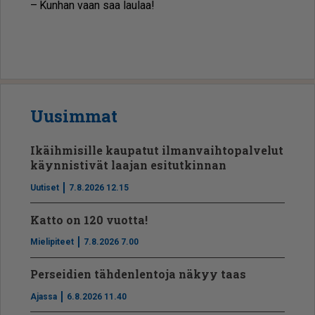
– Kun­han vaan saa lau­laa!
Uusimmat
Ikäihmisille kaupatut ilmanvaihtopalvelut
käynnistivät laajan esitutkinnan
Uutiset
7.8.2026 12.15
Katto on 120 vuotta!
Mielipiteet
7.8.2026 7.00
Perseidien tähdenlentoja näkyy taas
Ajassa
6.8.2026 11.40