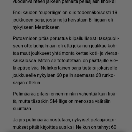
vuo­den­vaih­teen jäl­keen par­hai­ta pe­laa­ji­aan li­hoik­si.
En­si kau­den "su­per­lii­ga" on siis to­den­nä­köi­ses­ti 18
jouk­ku­een sar­ja, jos­ta nel­jä hei­va­taan B-lii­gaan eli
ny­kyi­seen Mes­tik­seen.
Pu­to­a­mi­sen pi­tää pe­rus­tua kil­pai­lul­li­ses­ti ta­sa­puo­li­
seen ot­te­luoh­jel­maan eli et­tä jo­kai­nen jouk­kue koh­
taa muut jouk­ku­eet yh­tä mon­ta ker­taa koti- ja vie­ras­
kau­ka­los­sa. Mi­ten se to­teu­te­taan, on päät­tä­jil­le vie­
lä epä­sel­vää. Ne­lin­ker­tai­nen sar­ja tie­täi­si jo­kai­sel­le
jouk­ku­eel­le ny­kyi­sen 60 pe­lin ase­mas­ta 68 run­ko­
sar­jan ot­te­lua.
Pe­li­mää­rää pi­täi­si en­nem­min­kin vä­hen­tää kuin li­sä­
tä, mut­ta täs­sä­kin SM-lii­ga on me­nos­sa vää­rään
suun­taan.
Ja jos pe­li­mää­rää nos­te­taan, ny­kyi­set pe­laa­ja­so­pi­
muk­set pi­tää kir­joit­taa uu­sik­si. Ne kun on teh­nyt 60