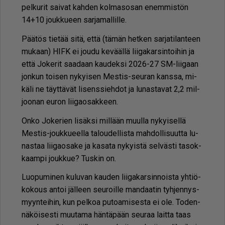
pel­ku­rit sai­vat kah­den kol­ma­so­san enem­mis­tön
14+10 jouk­ku­een sar­ja­mal­lil­le.
Pää­tös tie­tää sitä, et­tä (tä­män het­ken sar­ja­ti­lan­teen
mu­kaan) HIFK ei jou­du ke­vääl­lä lii­ga­kar­sin­toi­hin ja
et­tä Jo­ke­rit saa­daan kau­dek­si 2026-27 SM-lii­gaan
jon­kun toi­sen ny­kyi­sen Mes­tis-seu­ran kans­sa, mi­
kä­li ne täyt­tä­vät li­sens­sieh­dot ja lu­nas­ta­vat 2,2 mil­
joo­nan eu­ron lii­ga­o­sak­keen.
On­ko Jo­ke­rien li­säk­si mil­lään muul­la ny­kyi­sel­lä
Mes­tis-jouk­ku­eel­la ta­lou­del­lis­ta mah­dol­li­suut­ta lu­
nas­taa lii­ga­o­sa­ke ja ka­sa­ta ny­kyis­tä sel­väs­ti ta­sok­
kaam­pi jouk­kue? Tus­kin on.
Luo­pu­mi­nen ku­lu­van kau­den lii­ga­kar­sin­nois­ta yh­ti­ö­
ko­kous an­toi jäl­leen seu­roil­le man­daa­tin tyh­jen­nys­
myyn­tei­hin, kun pel­koa pu­to­a­mi­ses­ta ei ole. To­den­
nä­köi­ses­ti muu­ta­ma hän­tä­pään seu­raa lait­ta taas