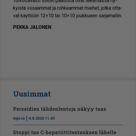
Toi­vot­ta­vas­ti sil­loin pää­tös­tä ovat te­ke­mäs­sä ny­
kyis­tä vii­saam­mat ja roh­ke­am­mat mie­het, jot­ka ot­ta­
vat käyt­töön 12+10 tai 10+10 jouk­ku­een sar­ja­mal­lin.
PEK­KA JA­LO­NEN
Jääkiekko
Uusimmat
Perseidien tähdenlentoja näkyy taas
Ajassa
6.8.2026 11.40
Stoppi tuo C-hepatiit­ti­tes­tauksen lähelle