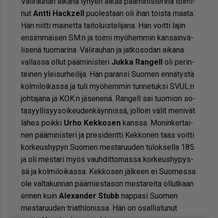
Vä­li­rau­han ai­ka­na ly­hy­en ai­kaa pää­mi­nis­te­ri­nä toi­mi­
nut
Ant­ti Hack­zell
puo­les­taan oli ihan tois­ta maa­ta.
Hän niit­ti mai­net­ta tai­to­luis­te­li­ja­na. Hän voit­ti la­jin
en­sim­mäi­sen SM:n ja toi­mi myö­hem­min kan­sain­vä­
li­se­nä tuo­ma­ri­na. Vä­li­rau­han ja jat­ko­so­dan ai­ka­na
val­las­sa ol­lut pää­mi­nis­te­ri
Juk­ka Ran­gell
oli pe­rin­
tei­nen ylei­sur­hei­li­ja. Hän pa­ran­si Suo­men en­nä­tys­tä
kol­mi­loi­kas­sa ja tuli myö­hem­min tun­ne­tuk­si SVUL:n
joh­ta­ja­na ja KOK:n jä­se­ne­nä. Ran­gell sai tuo­mi­on so­
ta­syyl­li­syy­soi­keu­den­käyn­nis­sä, jol­loin vä­lit me­ni­vät
lä­hes poik­ki
Ur­ho Kek­ko­sen
kans­sa. Mo­nin­ker­tai­
nen pää­mi­nis­te­ri ja pre­si­dent­ti Kek­ko­nen taas voit­ti
kor­keus­hy­pyn Suo­men mes­ta­ruu­den tu­lok­sel­la 185
ja oli mes­ta­ri myös vauh­dit­to­mas­sa kor­keus­hy­pys­
sä ja kol­mi­loi­kas­sa. Kek­ko­sen jäl­keen ei Suo­mes­sa
ole val­ta­kun­nan pää­mies­ta­son mes­ta­rei­ta ol­lut­kaan
en­nen kuin
Ale­xan­der Stubb
nap­pa­si Suo­men
mes­ta­ruu­den tri­ath­lo­nis­sa. Hän on osal­lis­tu­nut