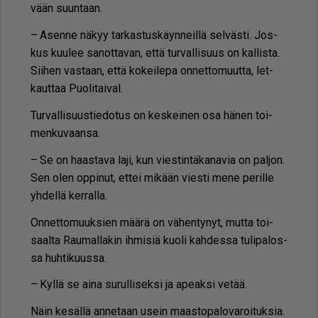
vään suun­taan.
– Asen­ne nä­kyy tar­kas­tus­käyn­neil­lä sel­väs­ti. Jos­
kus kuu­lee sa­not­ta­van, et­tä tur­val­li­suus on kal­lis­ta.
Sii­hen vas­taan, et­tä ko­kei­le­pa on­net­to­muut­ta, let­
kaut­taa Puo­li­tai­val.
Tur­val­li­suus­tie­do­tus on kes­kei­nen osa hä­nen toi­
men­ku­vaan­sa.
– Se on haas­ta­va laji, kun vies­tin­tä­ka­na­via on pal­jon.
Sen olen op­pi­nut, et­tei mi­kään vies­ti mene pe­ril­le
yh­del­lä ker­ral­la.
On­net­to­muuk­sien mää­rä on vä­hen­ty­nyt, mut­ta toi­
saal­ta Rau­mal­la­kin ih­mi­siä kuo­li kah­des­sa tu­li­pa­los­
sa huh­ti­kuus­sa.
– Kyl­lä se ai­na su­rul­li­sek­si ja ape­ak­si ve­tää.
Näin ke­säl­lä an­ne­taan usein maas­to­pa­lo­va­roi­tuk­sia.