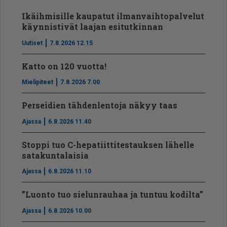
Ikäihmisille kaupatut ilmanvaihtopalvelut
käynnistivät laajan esitutkinnan
Uutiset
7.8.2026 12.15
Katto on 120 vuotta!
Mielipiteet
7.8.2026 7.00
Perseidien tähdenlentoja näkyy taas
Ajassa
6.8.2026 11.40
Stoppi tuo C-hepatiit­ti­tes­tauksen lähelle
satakuntalaisia
Ajassa
6.8.2026 11.10
”Luonto tuo sielunrauhaa ja tuntuu kodilta”
Ajassa
6.8.2026 10.00