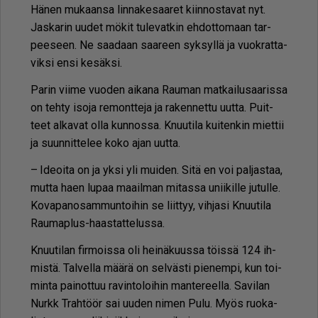
Hä­nen mu­kaan­sa lin­na­ke­saa­ret kiin­nos­ta­vat nyt.
Jas­ka­rin uu­det mö­kit tu­le­vat­kin eh­dot­to­maan tar­
pee­seen. Ne saa­daan saa­reen syk­syl­lä ja vuok­rat­ta­
vik­si en­si ke­säk­si.
Pa­rin vii­me vuo­den ai­ka­na Rau­man mat­kai­lu­saa­ris­sa
on teh­ty iso­ja re­mont­te­ja ja ra­ken­net­tu uut­ta. Puit­
teet al­ka­vat ol­la kun­nos­sa. Knuu­ti­la kui­ten­kin miet­tii
ja suun­nit­te­lee koko ajan uut­ta.
– Ide­oi­ta on ja yk­si yli mui­den. Sitä en voi pal­jas­taa,
mut­ta haen lu­paa maa­il­man mi­tas­sa unii­kil­le ju­tul­le.
Ko­va­pa­no­sam­mun­toi­hin se liit­tyy, vih­ja­si Knuu­ti­la
Rau­map­lus-haas­tat­te­lus­sa.
Knuu­ti­lan fir­mois­sa oli hei­nä­kuus­sa töis­sä 124 ih­
mis­tä. Tal­vel­la mää­rä on sel­väs­ti pie­nem­pi, kun toi­
min­ta pai­not­tuu ra­vin­to­loi­hin man­te­reel­la. Sa­vi­lan
Nurkk Trah­töör sai uu­den ni­men Pulu. Myös ruo­ka­