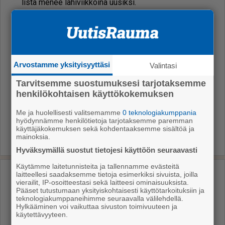
lis­ta me­nee lä­hi­viik­koi­na uu­sik­si.
– Täy­sin uu­si kon­sep­ti Rau­mal­le, ku­va­si Knuu­ti­la.
Ris­to Lei­non ja Jan­ne Ran­ta­sen juon­ta­mat Rau­map­
lus-pod­cas­tit löy­ty­vät Spo­ti­fy-pal­ve­lus­ta.
Arvostamme yksityisyyttäsi
Valintasi
Link­ki vii­kon jak­soon
Tarvitsemme suostumuksesi tarjotaksemme
henkilökohtaisen käyttökokemuksen
Raumaplus
Me ja huolellisesti valitsemamme
0 teknologiakumppania
hyödynnämme henkilötietoja tarjotaksemme paremman
käyttäjäkokemuksen sekä kohdentaaksemme sisältöä ja
mainoksia.
Hyväksymällä suostut tietojesi käyttöön seuraavasti
Käytämme laitetunnisteita ja tallennamme evästeitä
laitteellesi saadaksemme tietoja esimerkiksi sivuista, joilla
Uusimmat
vierailit, IP-osoitteestasi sekä laitteesi ominaisuuksista.
Pääset tutustumaan yksityiskohtaisesti käyttötarkoituksiin ja
teknologiakumppaneihimme seuraavalla välilehdellä.
Ikäihmisille kaupatut ilmanvaihtopalvelut
Hylkääminen voi vaikuttaa sivuston toimivuuteen ja
käytettävyyteen.
käynnistivät laajan esitutkinnan