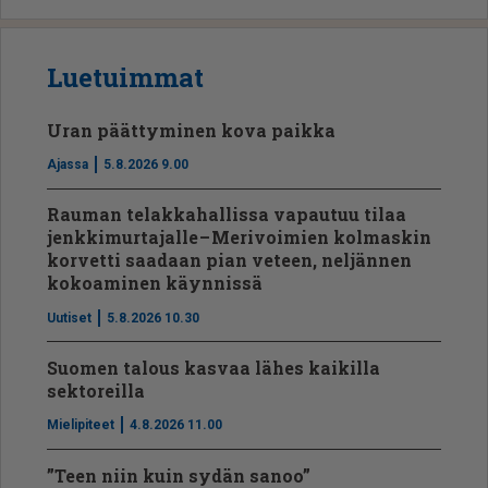
Luetuimmat
Uran päättyminen kova paikka
Ajassa
5.8.2026 9.00
Rauman telakkahallissa vapautuu tilaa
jenkkimurtajalle – Merivoimien kolmaskin
korvetti saadaan pian veteen, neljännen
kokoaminen käynnissä
Uutiset
5.8.2026 10.30
Suomen talous kasvaa lähes kaikilla
sektoreilla
Mielipiteet
4.8.2026 11.00
”Teen niin kuin sydän sanoo”