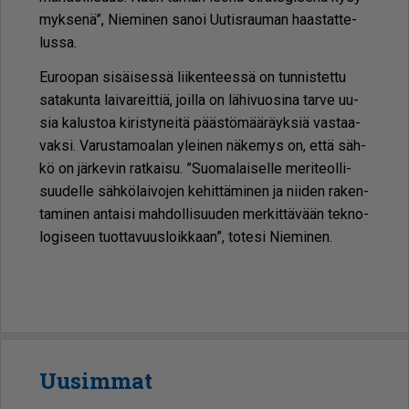
myk­se­nä”, Nie­mi­nen sa­noi Uu­tis­rau­man haas­tat­te­
lus­sa.
Eu­roo­pan si­säi­ses­sä lii­ken­tees­sä on tun­nis­tet­tu
sa­ta­kun­ta lai­va­reit­tiä, joil­la on lä­hi­vuo­si­na tar­ve uu­
sia ka­lus­toa ki­ris­ty­nei­tä pääs­tö­mää­räyk­siä vas­taa­
vak­si. Va­rus­ta­mo­a­lan ylei­nen nä­ke­mys on, et­tä säh­
kö on jär­ke­vin rat­kai­su. ”Suo­ma­lai­sel­le me­ri­te­ol­li­
suu­del­le säh­kö­lai­vo­jen ke­hit­tä­mi­nen ja nii­den ra­ken­
ta­mi­nen an­tai­si mah­dol­li­suu­den mer­kit­tä­vään tek­no­
lo­gi­seen tuot­ta­vuus­loik­kaan”, to­te­si Nie­mi­nen.
Uusimmat