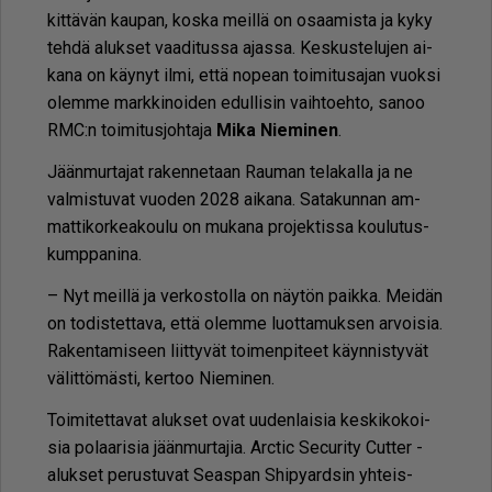
kit­tä­vän kau­pan, kos­ka meil­lä on osaa­mis­ta ja kyky
teh­dä aluk­set vaa­di­tus­sa ajas­sa. Kes­kus­te­lu­jen ai­
ka­na on käy­nyt il­mi, et­tä no­pe­an toi­mi­tu­sa­jan vuok­si
olem­me mark­ki­noi­den edul­li­sin vaih­to­eh­to, sa­noo
RMC:n toi­mi­tus­joh­ta­ja
Mika Nie­mi­nen
.
Jään­mur­ta­jat ra­ken­ne­taan Rau­man te­la­kal­la ja ne
val­mis­tu­vat vuo­den 2028 ai­ka­na. Sa­ta­kun­nan am­
mat­ti­kor­ke­a­kou­lu on mu­ka­na pro­jek­tis­sa kou­lu­tus­
kump­pa­ni­na.
– Nyt meil­lä ja ver­kos­tol­la on näy­tön paik­ka. Mei­dän
on to­dis­tet­ta­va, et­tä olem­me luot­ta­muk­sen ar­voi­sia.
Ra­ken­ta­mi­seen liit­ty­vät toi­men­pi­teet käyn­nis­ty­vät
vä­lit­tö­mäs­ti, ker­too Nie­mi­nen.
Toi­mi­tet­ta­vat aluk­set ovat uu­den­lai­sia kes­ki­ko­koi­
sia po­laa­ri­sia jään­mur­ta­jia. Arc­tic Se­cu­ri­ty Cut­ter -
aluk­set pe­rus­tu­vat Se­as­pan Shi­py­ard­sin yh­teis­