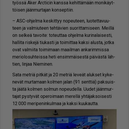
työs­sä Aker Arc­ti­cin kans­sa ke­hit­tä­mään mo­ni­käyt­
töi­sen jään­mur­ta­jan kon­sep­tiin.
– ASC-oh­jel­ma kes­kit­tyy no­peu­teen, luo­tet­ta­vuu­
teen ja val­miu­teen teh­tä­vien suo­rit­ta­mi­seen. Meil­lä
on sel­keä ta­voi­te: to­teut­taa oh­jel­ma ku­ri­na­lai­ses­ti,
hal­li­ta ris­ke­jä tiu­kas­ti ja toi­mit­taa kak­si alus­ta, jot­ka
ovat val­mii­ta toi­mi­maan maa­il­man an­ka­rim­mis­sa
me­ri­o­lo­suh­teis­sa heti en­sim­mäi­ses­tä päi­väs­tä läh­
tien, lin­jaa Nie­mi­nen.
Sata met­riä pit­kät ja 20 met­riä le­ve­ät aluk­set ky­ke­
ne­vät mur­ta­maan kol­men ja­lan (91 sent­tiä) pak­suis­
ta jää­tä kol­men sol­mun no­peu­del­la. Uu­det jään­mur­
ta­jat pys­ty­vät ope­roi­maan me­rel­lä yh­tä­jak­soi­ses­ti
12 000 me­ri­pe­nin­kul­maa ja kak­si kuu­kaut­ta.