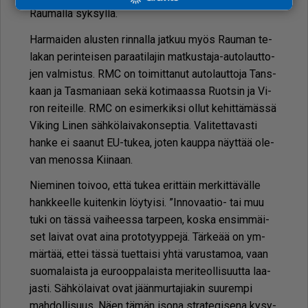
Rau­mal­la syk­syl­lä.
Har­mai­den alus­ten rin­nal­la jat­kuu myös Rau­man te­
la­kan pe­rin­tei­sen pa­raa­ti­la­jin mat­kus­ta­ja-au­to­laut­to­
jen val­mis­tus. RMC on toi­mit­ta­nut au­to­laut­to­ja Tans­
kaan ja Tas­ma­ni­aan sekä ko­ti­maas­sa Ruot­sin ja Vi­
ron rei­teil­le. RMC on esi­mer­kik­si ol­lut ke­hit­tä­mäs­sä
Vi­king Li­nen säh­kö­lai­va­kon­sep­tia. Va­li­tet­ta­vas­ti
han­ke ei saa­nut EU-tu­kea, jo­ten kaup­pa näyt­tää ole­
van me­nos­sa Kii­naan.
Nie­mi­nen toi­voo, et­tä tu­kea erit­täin mer­kit­tä­väl­le
hank­keel­le kui­ten­kin löy­tyi­si. ”In­no­vaa­tio- tai muu
tuki on täs­sä vai­hees­sa tar­peen, kos­ka en­sim­mäi­
set lai­vat ovat ai­na pro­to­tyyp­pe­jä. Tär­ke­ää on ym­
mär­tää, et­tei täs­sä tu­et­tai­si yh­tä va­rus­ta­moa, vaan
suo­ma­lais­ta ja eu­roop­pa­lais­ta me­ri­te­ol­li­suut­ta laa­
jas­ti. Säh­kö­lai­vat ovat jään­mur­ta­ji­a­kin suu­rem­pi
mah­dol­li­suus. Näen tä­män iso­na stra­te­gi­se­na ky­sy­