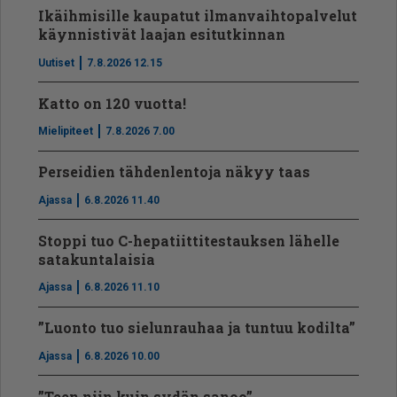
Ikäihmisille kaupatut ilmanvaihtopalvelut
käynnistivät laajan esitutkinnan
Uutiset
7.8.2026 12.15
Katto on 120 vuotta!
Mielipiteet
7.8.2026 7.00
Perseidien tähdenlentoja näkyy taas
Ajassa
6.8.2026 11.40
Stoppi tuo C-hepatiit­ti­tes­tauksen lähelle
satakuntalaisia
Ajassa
6.8.2026 11.10
”Luonto tuo sielunrauhaa ja tuntuu kodilta”
Ajassa
6.8.2026 10.00
”Teen niin kuin sydän sanoo”