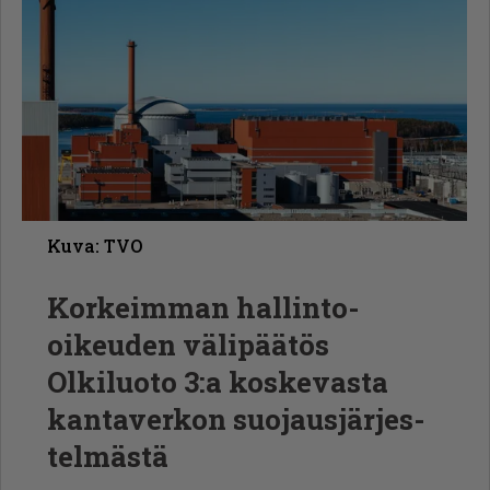
Kuva: TVO
Korkeimman hallinto-
oikeuden välipäätös
Olkiluoto 3:a koskevasta
kantaverkon suojaus­jär­jes­
telmästä