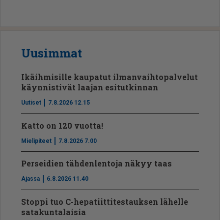
Uusimmat
Ikäihmisille kaupatut ilmanvaihtopalvelut
käynnistivät laajan esitutkinnan
Uutiset
7.8.2026 12.15
Katto on 120 vuotta!
Mielipiteet
7.8.2026 7.00
Perseidien tähdenlentoja näkyy taas
Ajassa
6.8.2026 11.40
Stoppi tuo C-hepatiit­ti­tes­tauksen lähelle
satakuntalaisia