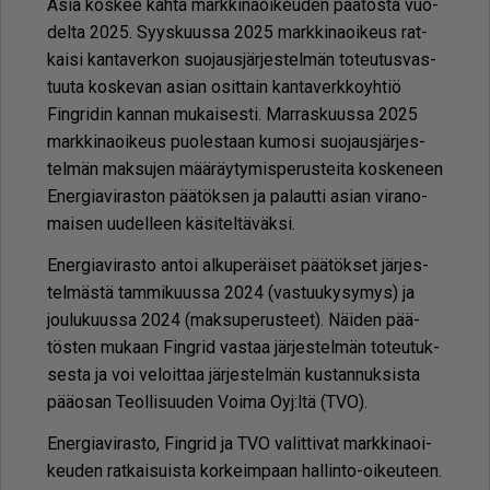
Asia kos­kee kah­ta mark­ki­na­oi­keu­den pää­tös­tä vuo­
del­ta 2025. Syys­kuus­sa 2025 mark­ki­na­oi­keus rat­
kai­si kan­ta­ver­kon suo­jaus­jär­jes­tel­män to­teu­tus­vas­
tuu­ta kos­ke­van asi­an osit­tain kan­ta­verk­ko­yh­tiö
Fing­ri­din kan­nan mu­kai­ses­ti. Mar­ras­kuus­sa 2025
mark­ki­na­oi­keus puo­les­taan ku­mo­si suo­jaus­jär­jes­
tel­män mak­su­jen mää­räy­ty­mis­pe­rus­tei­ta kos­ke­neen
Ener­gi­a­vi­ras­ton pää­tök­sen ja pa­laut­ti asi­an vi­ra­no­
mai­sen uu­del­leen kä­si­tel­tä­väk­si.
Ener­gi­a­vi­ras­to an­toi al­ku­pe­räi­set pää­tök­set jär­jes­
tel­mäs­tä tam­mi­kuus­sa 2024 (vas­tuu­ky­sy­mys) ja
jou­lu­kuus­sa 2024 (mak­su­pe­rus­teet). Näi­den pää­
tös­ten mu­kaan Fing­rid vas­taa jär­jes­tel­män to­teu­tuk­
ses­ta ja voi ve­loit­taa jär­jes­tel­män kus­tan­nuk­sis­ta
pää­o­san Te­ol­li­suu­den Voi­ma Oyj:ltä (TVO).
Ener­gi­a­vi­ras­to, Fing­rid ja TVO va­lit­ti­vat mark­ki­na­oi­
keu­den rat­kai­suis­ta kor­keim­paan hal­lin­to-oi­keu­teen.