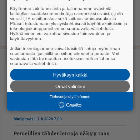
Käytämme laitetunnisteita ja tallennamme evästeitä
Raumaplus
laitteellesi saadaksemme tietoja esimerkiksi sivuista, joilla
vierailit, IP-osoitteestasi sekä laitteesi ominaisuuksista.
Pääset tutustumaan yksityiskohtaisesti käyttötarkoituksiin ja
teknologiakumppaneihimme seuraavalla välilehdellä.
Hylkääminen voi vaikuttaa sivuston toimivuuteen ja
käytettävyyteen.
Jotkin teknologiamme voivat käsitellä tietoja myös ilman
suostumusta, jos niillä on siihen oikeutettu peruste. Voit
vastustaa tätä tai muuttaa asetuksiasi milloin tahansa
Uusimmat
seuraavalla välilehdellä.
Hyväksyn kaikki
Ikäihmisille kaupatut ilmanvaihtopalvelut
käynnistivät laajan esitutkinnan
Omat valintani
Uutiset
7.8.2026 12.15
Tietosuojakäytäntömme
Katto on 120 vuotta!
Mielipiteet
7.8.2026 7.00
Perseidien tähdenlentoja näkyy taas