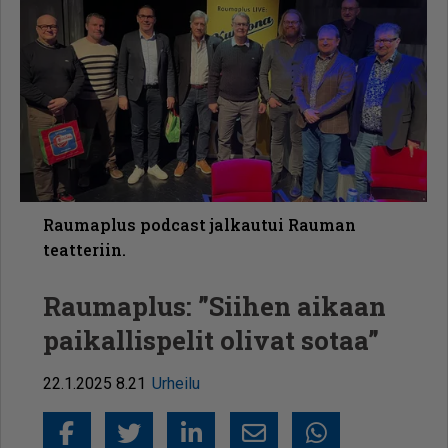
Raumaplus podcast jalkautui Rauman
teatteriin.
Raumaplus: ”Siihen aikaan
paikallispelit olivat sotaa”
22.1.2025 8.21
Urheilu
Facebook
Twitter
LinkedIn
Sähköposti
Whatsapp