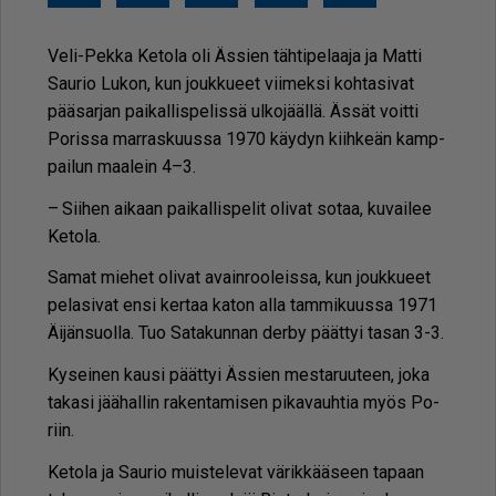
Veli-Pek­ka Ke­to­la oli Äs­sien täh­ti­pe­laa­ja ja Mat­ti
Sau­rio Lu­kon, kun jouk­ku­eet vii­mek­si koh­ta­si­vat
pää­sar­jan pai­kal­lis­pe­lis­sä ul­ko­jääl­lä. Äs­sät voit­ti
Po­ris­sa mar­ras­kuus­sa 1970 käy­dyn kiih­ke­än kamp­
pai­lun maa­lein 4–3.
– Sii­hen ai­kaan pai­kal­lis­pe­lit oli­vat so­taa, ku­vai­lee
Ke­to­la.
Sa­mat mie­het oli­vat avain­roo­leis­sa, kun jouk­ku­eet
pe­la­si­vat en­si ker­taa ka­ton al­la tam­mi­kuus­sa 1971
Äi­jän­suol­la. Tuo Sa­ta­kun­nan der­by päät­tyi ta­san 3-3.
Ky­sei­nen kau­si päät­tyi Äs­sien mes­ta­ruu­teen, joka
ta­ka­si jää­hal­lin ra­ken­ta­mi­sen pi­ka­vauh­tia myös Po­
riin.
Ke­to­la ja Sau­rio muis­te­le­vat vä­rik­kää­seen ta­paan