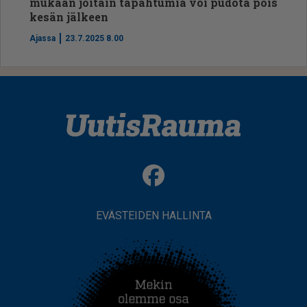
mukaan joitain tapahtumia voi pudota pois
kesän jälkeen
Ajassa
23.7.2025 8.00
EVÄSTEIDEN HALLINTA