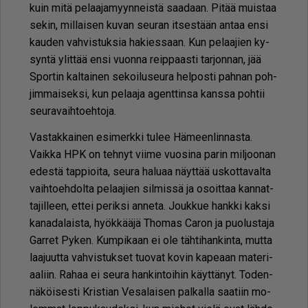
kuin mitä pe­laa­ja­myyn­neis­tä saa­daan. Pi­tää muis­taa
se­kin, mil­lai­sen ku­van seu­ran it­ses­tään an­taa en­si
kau­den vah­vis­tuk­sia ha­kies­saan. Kun pe­laa­jien ky­
syn­tä ylit­tää en­si vuon­na reip­paas­ti tar­jon­nan, jää
Spor­tin kal­tai­nen se­koi­lu­seu­ra hel­pos­ti pah­nan poh­
jim­mai­sek­si, kun pe­laa­ja agent­tin­sa kans­sa poh­tii
seu­ra­vaih­to­eh­to­ja.
Vas­tak­kai­nen esi­merk­ki tu­lee Hä­meen­lin­nas­ta.
Vaik­ka HPK on teh­nyt vii­me vuo­si­na pa­rin mil­joo­nan
edes­tä tap­pi­oi­ta, seu­ra ha­lu­aa näyt­tää us­kot­ta­val­ta
vaih­to­eh­dol­ta pe­laa­jien sil­mis­sä ja osoit­taa kan­nat­
ta­jil­leen, et­tei pe­rik­si an­ne­ta. Jouk­kue hank­ki kak­si
ka­na­da­lais­ta, hyök­kää­jä Tho­mas Ca­ron ja puo­lus­ta­ja
Gar­ret Py­ken. Kum­pi­kaan ei ole täh­ti­han­kin­ta, mut­ta
laa­juut­ta vah­vis­tuk­set tuo­vat ko­vin ka­pe­aan ma­te­ri­
aa­liin. Ra­haa ei seu­ra han­kin­toi­hin käyt­tä­nyt. To­den­
nä­köi­ses­ti Kris­ti­an Ve­sa­lai­sen pal­kal­la saa­tiin mo­