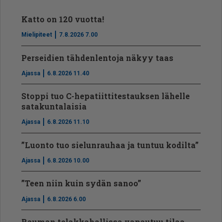
Katto on 120 vuotta!
Mielipiteet
7.8.2026 7.00
Perseidien tähdenlentoja näkyy taas
Ajassa
6.8.2026 11.40
Stoppi tuo C-hepatiit­ti­tes­tauksen lähelle
satakuntalaisia
Ajassa
6.8.2026 11.10
”Luonto tuo sielunrauhaa ja tuntuu kodilta”
Ajassa
6.8.2026 10.00
”Teen niin kuin sydän sanoo”
Ajassa
6.8.2026 6.00
Rauman telakkahallissa vapautuu tilaa