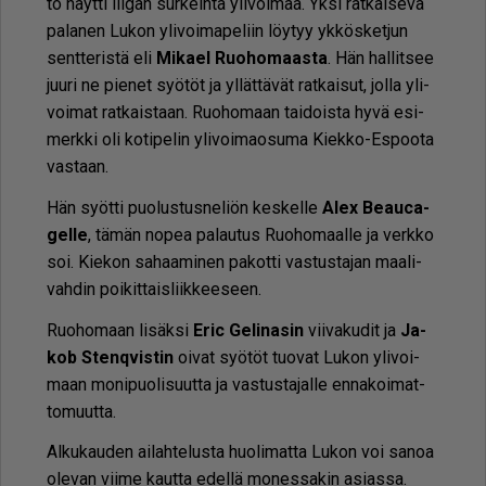
to näyt­ti lii­gan sur­kein­ta yli­voi­maa. Yk­si rat­kai­se­va
pa­la­nen Lu­kon yli­voi­ma­pe­liin löy­tyy yk­kös­ket­jun
sent­te­ris­tä eli
Mi­ka­el Ruo­ho­maas­ta
. Hän hal­lit­see
juu­ri ne pie­net syö­töt ja yl­lät­tä­vät rat­kai­sut, jol­la yli­
voi­mat rat­kais­taan. Ruo­ho­maan tai­dois­ta hyvä esi­
merk­ki oli ko­ti­pe­lin yli­voi­ma­o­su­ma Kiek­ko-Es­poo­ta
vas­taan.
Hän syöt­ti puo­lus­tus­ne­li­ön kes­kel­le
Alex Be­au­ca­
gel­le
, tä­män no­pea pa­lau­tus Ruo­ho­maal­le ja verk­ko
soi. Kie­kon sa­haa­mi­nen pa­kot­ti vas­tus­ta­jan maa­li­
vah­din poi­kit­tais­liik­kee­seen.
Ruo­ho­maan li­säk­si
Eric Ge­li­na­sin
vii­va­ku­dit ja
Ja­
kob Stenq­vis­tin
oi­vat syö­töt tuo­vat Lu­kon yli­voi­
maan mo­ni­puo­li­suut­ta ja vas­tus­ta­jal­le en­na­koi­mat­
to­muut­ta.
Al­ku­kau­den ai­lah­te­lus­ta huo­li­mat­ta Lu­kon voi sa­noa
ole­van vii­me kaut­ta edel­lä mo­nes­sa­kin asi­as­sa.