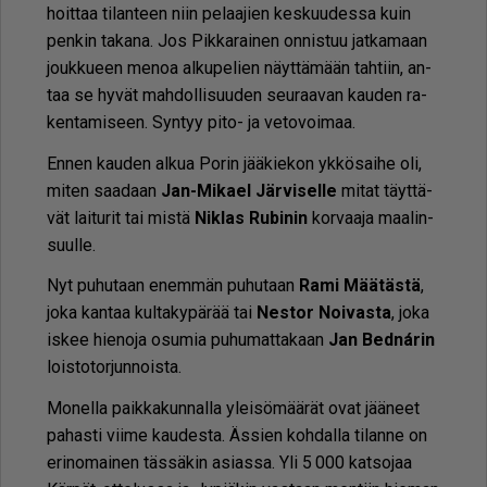
hoit­taa ti­lan­teen niin pe­laa­jien kes­kuu­des­sa kuin
pen­kin ta­ka­na. Jos Pik­ka­rai­nen on­nis­tuu jat­ka­maan
jouk­ku­een me­noa al­ku­pe­lien näyt­tä­mään tah­tiin, an­
taa se hy­vät mah­dol­li­suu­den seu­raa­van kau­den ra­
ken­ta­mi­seen. Syn­tyy pito- ja ve­to­voi­maa.
En­nen kau­den al­kua Po­rin jää­kie­kon yk­kö­sai­he oli,
mi­ten saa­daan
Jan-Mi­ka­el Jär­vi­sel­le
mi­tat täyt­tä­
vät lai­tu­rit tai mis­tä
Nik­las Ru­bi­nin
kor­vaa­ja maa­lin­
suul­le.
Nyt pu­hu­taan enem­män pu­hu­taan
Rami Mää­täs­tä
,
joka kan­taa kul­ta­ky­pä­rää tai
Nes­tor Noi­vas­ta
, joka
is­kee hie­no­ja osu­mia pu­hu­mat­ta­kaan
Jan Bedná­rin
lois­to­tor­jun­nois­ta.
Mo­nel­la paik­ka­kun­nal­la ylei­sö­mää­rät ovat jää­neet
pa­has­ti vii­me kau­des­ta. Äs­sien koh­dal­la ti­lan­ne on
eri­no­mai­nen täs­sä­kin asi­as­sa. Yli 5 000 kat­so­jaa