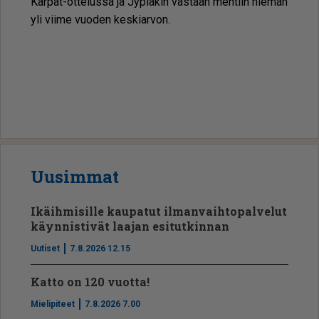
Kär­pät-ot­te­lus­sa ja Jy­pi­ä­kin vas­taan men­tiin hie­man
yli vii­me vuo­den kes­ki­ar­von.
Jääkiekko
Uusimmat
Ikäihmisille kaupatut ilmanvaihtopalvelut
käynnistivät laajan esitutkinnan
Uutiset
7.8.2026 12.15
Katto on 120 vuotta!
Mielipiteet
7.8.2026 7.00