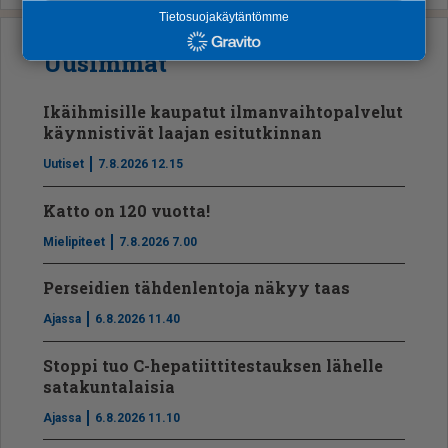
Tietosuojakäytäntömme
Uusimmat
Ikäihmisille kaupatut ilmanvaihtopalvelut
käynnistivät laajan esitutkinnan
Uutiset
7.8.2026 12.15
Katto on 120 vuotta!
Mielipiteet
7.8.2026 7.00
Perseidien tähdenlentoja näkyy taas
Ajassa
6.8.2026 11.40
Stoppi tuo C-hepatiit­ti­tes­tauksen lähelle
satakuntalaisia
Ajassa
6.8.2026 11.10