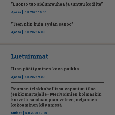
”Luonto tuo sielunrauhaa ja tuntuu kodilta”
Ajassa
6.8.2026 10.00
”Teen niin kuin sydän sanoo”
Ajassa
6.8.2026 6.00
Luetuimmat
Uran päättyminen kova paikka
Ajassa
5.8.2026 9.00
Rauman telakkahallissa vapautuu tilaa
jenkkimurtajalle – Merivoimien kolmaskin
korvetti saadaan pian veteen, neljännen
kokoaminen käynnissä
Uutiset
5.8.2026 10.30