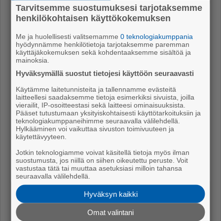
set ja muut hy­vän­te­ke­väi­syys­kam­pan­jat ovat tär­kei­
Tarvitsemme suostumuksesi tarjotaksemme
tä. Ne mah­dol­lis­ta­vat mo­nel­le lap­sel­le hy­viä jou­lun
henkilökohtaisen käyttökokemuksen
muis­to­ja. Ha­lu­an osoit­taa kii­tok­sen kai­kil­le, jot­ka va­
Me ja huolellisesti valitsemamme
0 teknologiakumppania
paa­eh­tois­työl­lään aut­ta­vat vä­hä­va­rai­sia per­hei­tä.
hyödynnämme henkilötietoja tarjotaksemme paremman
käyttäjäkokemuksen sekä kohdentaaksemme sisältöä ja
Jou­lun ai­ka on rau­hoit­tu­mi­sen ai­kaa, mut­ta pian
mainoksia.
ovel­la kol­kut­taa ää­nek­kääm­pi juh­la. Uu­den­vuo­den
Hyväksymällä suostut tietojesi käyttöön seuraavasti
juh­lin­nas­sa on hyvä muis­taa koh­tuus niin ra­ke­teis­sa
Käytämme laitetunnisteita ja tallennamme evästeitä
kuin myös mal­jois­sa, jot­ta ih­mi­sil­le ja eläi­mil­le jäi­si
laitteellesi saadaksemme tietoja esimerkiksi sivuista, joilla
vierailit, IP-osoitteestasi sekä laitteesi ominaisuuksista.
hy­vät muis­tot jou­lun li­säk­si myös vuo­den­vaih­tees­ta.
Pääset tutustumaan yksityiskohtaisesti käyttötarkoituksiin ja
teknologiakumppaneihimme seuraavalla välilehdellä.
Rau­hal­lis­ta jou­lua ja on­nel­lis­ta uut­ta vuot­ta kai­kil­le
Hylkääminen voi vaikuttaa sivuston toimivuuteen ja
leh­den lu­ki­joil­le.
käytettävyyteen.
Jotkin teknologiamme voivat käsitellä tietoja myös ilman
Juha Vii­ta­la
suostumusta, jos niillä on siihen oikeutettu peruste. Voit
vastustaa tätä tai muuttaa asetuksiasi milloin tahansa
Rau­ma­lai­nen kan­sa­ne­dus­ta­ja (sd.)
seuraavalla välilehdellä.
Hyväksyn kaikki
Omat valintani