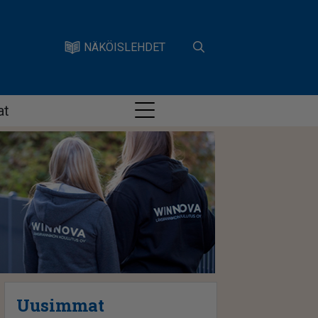
NÄKÖISLEHDET
at
Uusimmat