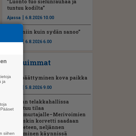
”Luonto tuo sielunrauhaa ja
tuntuu kodilta”
Ajassa
6.8.2026 10.00
”Teen niin kuin sydän sanoo”
Ajassa
6.8.2026 6.00
Luetuimmat
sen
ietoja
Uran päättyminen kova paikka
 ja
Ajassa
5.8.2026 9.00
Rauman telakkahallissa
toja
vapautuu tilaa
. Pääset
jenkkimurtajalle – Merivoimien
e
kolmaskin korvetti saadaan
pian veteen, neljännen
kokoaminen käynnissä
n siihen