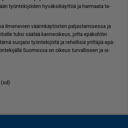
­mään työn­te­ki­jöi­den hy­väk­si­käyt­töä ja har­maa­ta ta­
s­sä il­me­ne­vien vää­rin­käy­tös­ten pal­jas­ta­mi­ses­sa ja
toil­le tu­li­si sää­tää kan­ne­oi­keus, jot­ta epä­koh­tiin
 suo­jai­si työn­te­ki­jöi­tä ja re­hel­li­siä yrit­tä­jiä epä­
 työn­te­ki­jäl­lä Suo­mes­sa on oi­keus tur­val­li­seen ja oi­
a (sd)