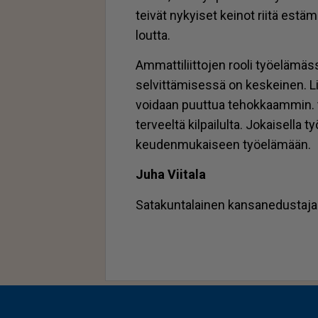
tei­vät ny­kyi­set kei­not rii­tä es­tä
lout­ta.
Am­mat­ti­liit­to­jen roo­li työ­e­lä­mä
sel­vit­tä­mi­ses­sä on kes­kei­nen. Lii­
voi­daan puut­tua te­hok­kaam­min. tämä
ter­veel­tä kil­pai­lul­ta. Jo­kai­sel­la
keu­den­mu­kai­seen työ­e­lä­mään.
Juha Vii­ta­la
Sa­ta­kun­ta­lai­nen kan­sa­ne­dus­ta­j