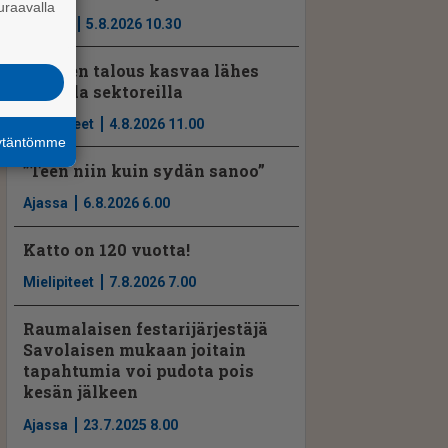
uraavalla
Uutiset
5.8.2026 10.30
Suomen talous kasvaa lähes
kaikilla sektoreilla
Mielipiteet
4.8.2026 11.00
äytäntömme
”Teen niin kuin sydän sanoo”
Ajassa
6.8.2026 6.00
Katto on 120 vuotta!
Mielipiteet
7.8.2026 7.00
Raumalaisen festarijärjestäjä
Savolaisen mukaan joitain
tapahtumia voi pudota pois
kesän jälkeen
Ajassa
23.7.2025 8.00