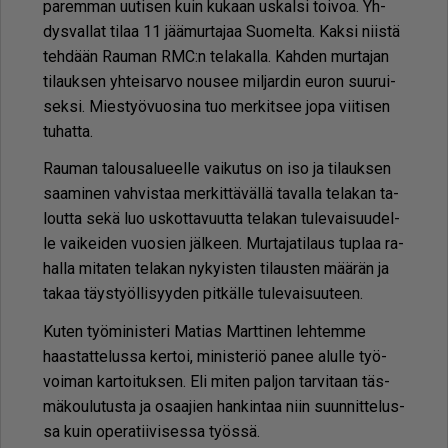
pa­rem­man uu­ti­sen kuin ku­kaan us­kal­si toi­voa. Yh­
dys­val­lat ti­laa 11 jää­mur­ta­jaa Suo­mel­ta. Kak­si niis­tä
teh­dään Rau­man RMC:n te­la­kal­la. Kah­den mur­ta­jan
ti­lauk­sen yh­tei­sar­vo nou­see mil­jar­din eu­ron suu­rui­
sek­si. Mies­työ­vuo­si­na tuo mer­kit­see jopa vii­ti­sen
tu­hat­ta.
Rau­man ta­lou­sa­lu­eel­le vai­ku­tus on iso ja ti­lauk­sen
saa­mi­nen vah­vis­taa mer­kit­tä­väl­lä ta­val­la te­la­kan ta­
lout­ta sekä luo us­kot­ta­vuut­ta te­la­kan tu­le­vai­suu­del­
le vai­kei­den vuo­sien jäl­keen. Mur­ta­ja­ti­laus tup­laa ra­
hal­la mi­ta­ten te­la­kan ny­kyis­ten ti­laus­ten mää­rän ja
ta­kaa täys­työl­li­syy­den pit­käl­le tu­le­vai­suu­teen.
Ku­ten työ­mi­nis­te­ri Ma­ti­as Mart­ti­nen leh­tem­me
haas­tat­te­lus­sa ker­toi, mi­nis­te­riö pa­nee alul­le työ­
voi­man kar­toi­tuk­sen. Eli mi­ten pal­jon tar­vi­taan täs­
mä­kou­lu­tus­ta ja osaa­jien han­kin­taa niin suun­nit­te­lus­
sa kuin ope­ra­tii­vi­ses­sa työs­sä.