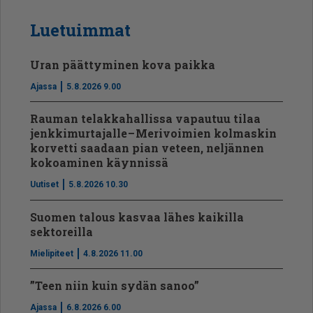
Luetuimmat
Uran päättyminen kova paikka
Ajassa
5.8.2026 9.00
Rauman telakkahallissa vapautuu tilaa
jenkkimurtajalle – Merivoimien kolmaskin
korvetti saadaan pian veteen, neljännen
kokoaminen käynnissä
Uutiset
5.8.2026 10.30
Suomen talous kasvaa lähes kaikilla
sektoreilla
Mielipiteet
4.8.2026 11.00
”Teen niin kuin sydän sanoo”
Ajassa
6.8.2026 6.00