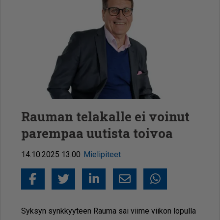
Rauman telakalle ei voinut
parempaa uutista toivoa
14.10.2025 13.00
Mielipiteet
Facebook
Twitter
LinkedIn
Sähköposti
Whatsapp
Syk­syn synk­kyy­teen Rau­ma sai vii­me vii­kon lo­pul­la