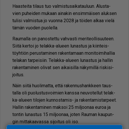
Haas­tei­ta ti­laus tuo val­mis­tu­sai­ka­tau­luun. Alus­ta­
vien pu­hei­den mu­kaan ai­na­kin en­sim­mäi­sen aluk­sen
tu­li­si val­mis­tua jo vuon­na 2028 ja töi­den al­kaa vie­lä
tä­män vuo­den puo­lel­la.
Rau­mal­la on pa­nos­tet­tu vah­vas­ti me­ri­te­ol­li­suu­teen.
Sii­tä ker­toi jo te­lak­ka-alu­een lu­nas­tus ja kiin­teis­
töyh­ti­ön pe­rus­ta­mi­nen ra­ken­ta­maan mo­ni­toi­mi­hal­lia
te­la­kan tar­pei­siin. Te­lak­ka-alu­een lu­nas­tus ja hal­lin
ra­ken­ta­mi­nen oli­vat sen ai­kai­sil­la nä­ky­mil­lä ris­ki­si­
joi­tus.
Näin sii­tä huo­li­mat­ta, et­tä ra­ken­nus­hank­keen taus­
tal­la oli puo­lus­tus­voi­mien kans­sa neu­vo­tel­lut te­lak­
ka-alu­een ti­lo­jen kun­nos­ta­mis- ja ra­ken­ta­mis­tar­peet.
Hal­lin ra­ken­ta­mi­nen mak­soi 25 mil­joo­naa eu­roa ja
ton­tin lu­nas­tus 15 mil­joo­naa, jo­ten Rau­man kau­pun­
gin mit­ta­kaa­vas­sa si­joi­tus oli iso.