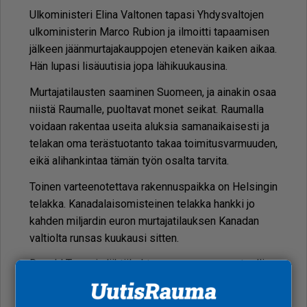
Ul­ko­mi­nis­te­ri Eli­na Val­to­nen ta­pa­si Yh­dys­val­to­jen
ul­ko­mi­nis­te­rin Mar­co Ru­bi­on ja il­moit­ti ta­paa­mi­sen
jäl­keen jään­mur­ta­ja­kaup­po­jen ete­ne­vän kai­ken ai­kaa.
Hän lu­pa­si li­sä­uu­ti­sia jopa lä­hi­kuu­kau­si­na.
Mur­ta­ja­ti­laus­ten saa­mi­nen Suo­meen, ja ai­na­kin osaa
niis­tä Rau­mal­le, puol­ta­vat mo­net sei­kat. Rau­mal­la
voi­daan ra­ken­taa usei­ta aluk­sia sa­ma­nai­kai­ses­ti ja
te­la­kan oma te­räs­tuo­tan­to ta­kaa toi­mi­tus­var­muu­den,
ei­kä ali­han­kin­taa tä­män työn osal­ta tar­vi­ta.
Toi­nen var­tee­no­tet­ta­va ra­ken­nus­paik­ka on Hel­sin­gin
te­lak­ka. Ka­na­da­lai­so­mis­tei­nen te­lak­ka hank­ki jo
kah­den mil­jar­din eu­ron mur­ta­ja­ti­lauk­sen Ka­na­dan
val­ti­ol­ta run­sas kuu­kau­si sit­ten.
Do­nald Trum­pin läh­tö­koh­ta­na on oman maan te­ol­li­
suu­den vah­vis­ta­mi­nen. Tätä tu­ki­si hy­vin jää­mur­ta­jien
val­mis­ta­mi­nen ko­ti­maas­sa. On­gel­mak­si muo­dos­tuu