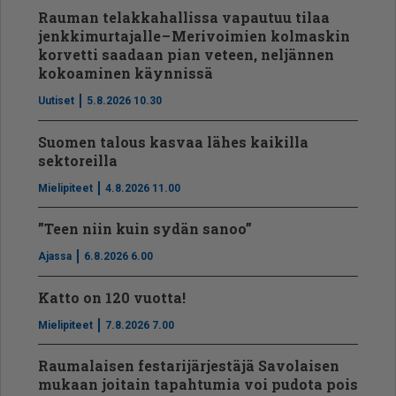
Rauman telakkahallissa vapautuu tilaa
jenkkimurtajalle – Merivoimien kolmaskin
korvetti saadaan pian veteen, neljännen
kokoaminen käynnissä
Uutiset
5.8.2026 10.30
Suomen talous kasvaa lähes kaikilla
sektoreilla
Mielipiteet
4.8.2026 11.00
”Teen niin kuin sydän sanoo”
Ajassa
6.8.2026 6.00
Katto on 120 vuotta!
Mielipiteet
7.8.2026 7.00
Raumalaisen festarijärjestäjä Savolaisen
mukaan joitain tapahtumia voi pudota pois