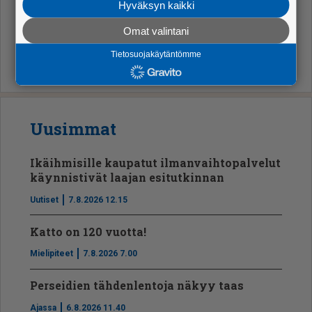
Hyväksyn kaikki
Pää­toi­mit­ta­ja
Omat valintani
Tietosuojakäytäntömme
Uusimmat
Ikäihmisille kaupatut ilmanvaihtopalvelut
käynnistivät laajan esitutkinnan
Uutiset
7.8.2026 12.15
Katto on 120 vuotta!
Mielipiteet
7.8.2026 7.00
Perseidien tähdenlentoja näkyy taas
Ajassa
6.8.2026 11.40