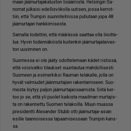
maan jää­mur­ta­ja­ka­lus­ton li­sää­mis­tä. Hel­sin­gin Sa­
no­mat jul­kai­si edel­lis­vii­kol­la uu­ti­sen, jos­sa ker­rot­
tiin, et­tä Trum­pin suun­ni­tel­mis­sa pu­hu­taan jopa 48
jää­mur­ta­jan hank­ki­mi­ses­ta.
Sa­mal­la to­det­tiin, et­tä mää­räs­sä saat­taa ol­la lii­oit­te­
lua. Hy­vin to­den­nä­köis­tä kui­ten­kin jää­mur­ta­ja­lai­vas­
ton uu­si­mi­nen on.
Suo­mes­sa ei ole jää­ty odot­te­le­maan kä­det ris­tis­sä,
et­tä voi­si­vat­ko ti­lauk­set suun­tau­tua mah­dol­li­ses­ti
Suo­meen ja esi­mer­kik­si Rau­man te­la­kal­le, jol­la on
hy­vät val­miu­det jään­mur­ta­jien ra­ken­ta­mi­seen. Suo­
mes­ta löy­tyy pal­jon jää­mur­ta­ja­o­saa­mis­ta. Sii­tä ker­
too jo se, et­tä yli puo­let kai­kis­ta maa­il­man mur­ta­jis­
ta on ra­ken­net­tu Suo­men te­la­koil­la. Muun mu­as­sa
pre­si­dent­ti Ale­xan­der Stubb ot­ti jää­mur­ta­ja-asi­an
esil­le taan­noi­ses­sa ta­paa­mi­ses­saan Trum­pin kans­
sa.