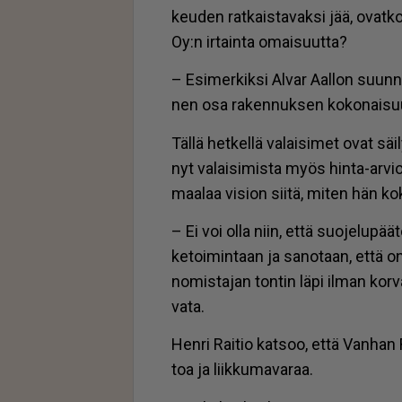
keu­den rat­kais­ta­vak­si jää, ovat­k
Oy:n ir­tain­ta omai­suut­ta?
– Esi­mer­kik­si Al­var Aal­lon suun­ni
nen osa ra­ken­nuk­sen ko­ko­nai­suut
Täl­lä het­kel­lä va­lai­si­met ovat säi
nyt va­lai­si­mis­ta myös hin­ta-ar­v
maa­laa vi­si­on sii­tä, mi­ten hän ko
– Ei voi ol­la niin, et­tä suo­je­lu­pää
ke­toi­min­taan ja sa­no­taan, et­tä 
no­mis­ta­jan ton­tin läpi il­man kor­
va­ta.
Hen­ri Rai­tio kat­soo, et­tä Van­h
toa ja liik­ku­ma­va­raa.