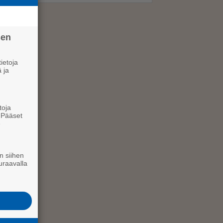
sen
ietoja
 ja
toja
. Pääset
e
n siihen
uraavalla