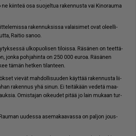
o ne kiin­teä osa suo­jel­tua ra­ken­nus­ta vai Ki­no­rau­ma
t­te­le­mis­sa ra­ken­nuk­sis­sa va­lai­si­met ovat oleel­li­
­ta, Rai­tio sa­noo.
­ly­tyk­ses­sä ul­ko­puo­li­sen ti­lois­sa. Rä­sä­nen on teet­tä­
i­on, jon­ka poh­ja­hin­ta on 250 000 eu­roa. Rä­sä­nen
­kee tä­män het­ken ti­lan­teen.
­tök­set vie­vät mah­dol­li­suu­den käyt­tää ra­ken­nus­ta lii­
on­han ra­ken­nus yhä si­nun. Ei tei­tä­kään ve­de­tä maa­
vauk­sia. Omis­ta­jan oi­keu­det pi­tää jo lain mu­kaan tur­
an Rau­man uu­des­sa ase­ma­kaa­vas­sa on pal­jon jous­