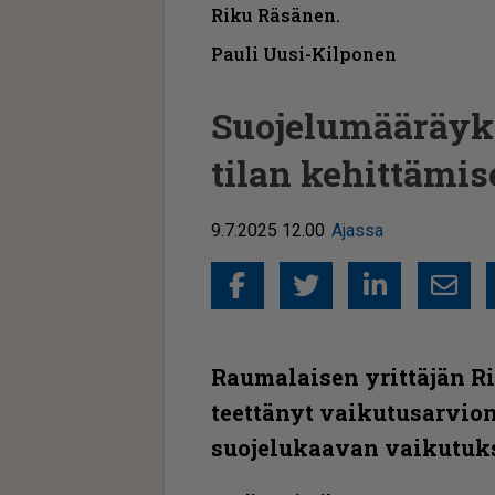
Riku Räsänen.
Pauli Uusi-Kilponen
Suojelumääräyks
tilan kehittämis
9.7.2025 12.00
Ajassa
Facebook
Twitter
Linked
Sähkö
Raumalaisen yrittäjän R
teettänyt vaikutusarvio
suojelukaavan vaikutuks