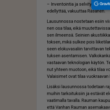
– In­ven­toin­tia ja sel­vi­tys­tä ei o
edel­lyt­tää, va­kuut­taa Rä­sä­nen.
Lau­sun­nos­sa nos­te­taan esiin vii­si 
nen osa ti­laa, ei­kä muu­tet­ta­vis­sa 
sen il­meen­sä. Sei­nien akus­tiik­ka­p
tok­sen, mikä sul­kee pois lii­ke­ti­la­
seen elo­ku­va­sa­liin tar­vit­ta­van te
tuk­sen asen­ta­mi­sen. Val­ko­kan­
vas­taa­van tek­no­lo­gi­an käy­tön. Te­
nut yh­teen muo­toon, ei­kä ti­laa voi 
Va­lai­si­met ovat ti­laa vuok­raa­van 
Li­säk­si lau­sun­nos­sa to­de­taan ra­j
mui­hin tar­koi­tuk­siin ja es­tä­vät elo
vaa­ti­mal­la ta­val­la. Rau­man kau­pun
et­tä Van­han Rau­man ase­ma­kaa­vas