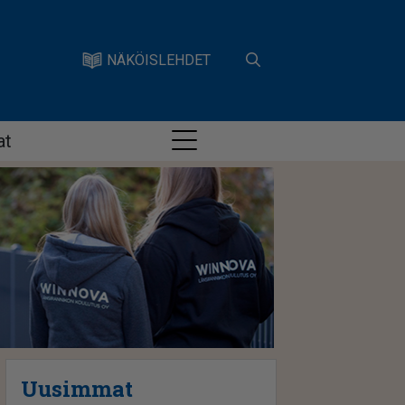
NÄKÖISLEHDET
at
Uusimmat