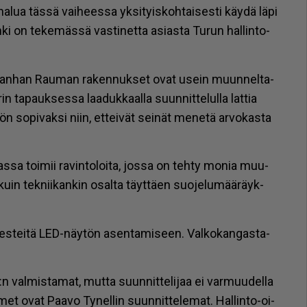
ha­lua täs­sä vai­hees­sa yk­si­tyis­koh­tai­ses­ti käy­dä läpi
i on te­ke­mäs­sä vas­ti­net­ta asi­as­ta Tu­run hal­lin­to-
ä Van­han Rau­man ra­ken­nuk­set ovat usein muun­nel­ta­
­rin ta­pauk­ses­sa laa­duk­kaal­la suun­nit­te­lul­la lat­tia
so­pi­vak­si niin, et­tei­vät sei­nät me­ne­tä ar­vo­kas­ta
sa toi­mii ra­vin­to­loi­ta, jos­sa on teh­ty mo­nia muu­
kuin tek­nii­kan­kin osal­ta täyt­tä­en suo­je­lu­mää­räyk­
s­tei­tä LED-näy­tön asen­ta­mi­seen. Val­ko­kan­gas­ta­
:n val­mis­ta­mat, mut­ta suun­nit­te­li­jaa ei var­muu­del­la
met ovat Paa­vo Ty­nel­lin suun­nit­te­le­mat. Hal­lin­to-oi­