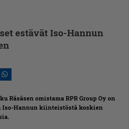
et estävät Iso-Hannun
en
In
posti
Whatsapp
iku Räsäsen omistama RPR Group Oy on
n Iso-Hannun kiinteistöstä koskien
ia.