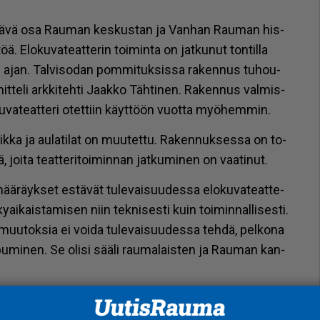
t­tä­vä osa Rau­man kes­kus­tan ja Van­han Rau­man his­
öä. Elo­ku­va­te­at­te­rin toi­min­ta on jat­ku­nut ton­til­la
 ajan. Tal­vi­so­dan pom­mi­tuk­sis­sa ra­ken­nus tu­hou­
te­li ark­ki­teh­ti
Jaak­ko Täh­ti­nen
. Ra­ken­nus val­mis­
u­va­te­at­te­ri otet­tiin käyt­töön vuot­ta myö­hem­min.
k­ka ja au­la­ti­lat on muu­tet­tu. Ra­ken­nuk­ses­sa on to­
joi­ta te­at­te­ri­toi­min­nan jat­ku­mi­nen on vaa­ti­nut.
ä­räyk­set es­tä­vät tu­le­vai­suu­des­sa elo­ku­va­te­at­te­
­ai­kais­ta­mi­sen niin tek­ni­ses­ti kuin toi­min­nal­li­ses­ti.
 muu­tok­sia ei voi­da tu­le­vai­suu­des­sa teh­dä, pel­ko­na
p­pu­mi­nen. Se oli­si sää­li rau­ma­lais­ten ja Rau­man kan­
­ta ke­hi­tyk­ses­tä, joka aset­taa ko­via haas­tei­ta.