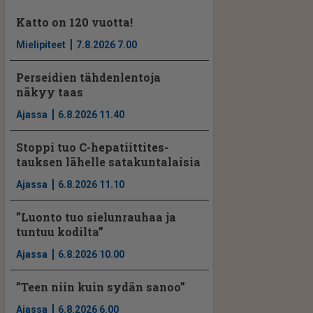
Katto on 120 vuotta!
Mielipiteet
7.8.2026 7.00
Perseidien tähdenlentoja
näkyy taas
Ajassa
6.8.2026 11.40
Stoppi tuo C-hepatiit­ti­tes­
tauksen lähelle satakuntalaisia
Ajassa
6.8.2026 11.10
”Luonto tuo sielunrauhaa ja
tuntuu kodilta”
Ajassa
6.8.2026 10.00
”Teen niin kuin sydän sanoo”
Ajassa
6.8.2026 6.00