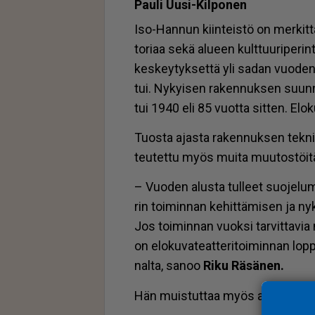
Pau­li Uu­si-Kil­po­nen
Iso-Han­nun kiin­teis­tö on mer­ki
to­ri­aa sekä alu­een kult­tuu­ri­pe­rin­t
kes­key­tyk­set­tä yli sa­dan vuo­den
tui. Ny­kyi­sen ra­ken­nuk­sen suun­nit­
tui 1940 eli 85 vuot­ta sit­ten. Elo­k
Tuos­ta ajas­ta ra­ken­nuk­sen tek­nii
teu­tet­tu myös mui­ta muu­tos­töi­tä, 
– Vuo­den alus­ta tul­leet suo­je­lu­mä
rin toi­min­nan ke­hit­tä­mi­sen ja ny­ky
Jos toi­min­nan vuok­si tar­vit­ta­via
on elo­ku­va­te­at­te­ri­toi­min­nan lo
nal­ta, sa­noo
Riku Rä­sä­nen.
Hän muis­tut­taa myös alan jat­ku­vas