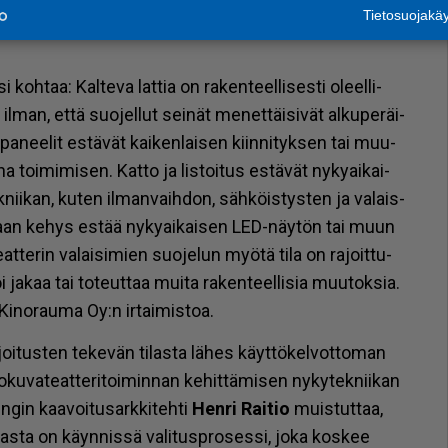
le tä­hän ra­ken­nuk­sen teh­ty lain­kaan, vaik­ka laki sitä
Tietosuojak
koh­taa: Kal­te­va lat­tia on ra­ken­teel­li­ses­ti oleel­li­
il­man, et­tä suo­jel­lut sei­nät me­net­täi­si­vät al­ku­pe­räi­
a­nee­lit es­tä­vät kai­ken­lai­sen kiin­ni­tyk­sen tai muu­
na toi­mi­mi­sen. Kat­to ja lis­toi­tus es­tä­vät ny­ky­ai­kai­
k­nii­kan, ku­ten il­man­vaih­don, säh­köis­tys­ten ja va­lais­
kaan ke­hys es­tää ny­ky­ai­kai­sen LED-näy­tön tai muun
at­te­rin va­lai­si­mien suo­je­lun myö­tä tila on ra­joit­tu­
ja­kaa tai to­teut­taa mui­ta ra­ken­teel­li­sia muu­tok­sia.
Ki­no­rau­ma Oy:n ir­tai­mis­toa.
oi­tus­ten te­ke­vän ti­las­ta lä­hes käyt­tö­kel­vot­to­man
­ku­va­te­at­te­ri­toi­min­nan ke­hit­tä­mi­sen ny­ky­tek­nii­kan
­gin kaa­voi­tu­sark­ki­teh­ti
Hen­ri Rai­tio
muis­tut­taa,
­ta on käyn­nis­sä va­li­tusp­ro­ses­si, joka kos­kee