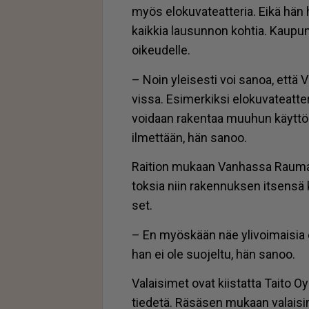
myös elo­ku­va­te­at­te­ria. Ei­kä hän 
kaik­kia lau­sun­non koh­tia. Kau­pun­k
oi­keu­del­le.
– Noin ylei­ses­ti voi sa­noa, et­t
vis­sa. Esi­mer­kik­si elo­ku­va­te­at­te
voi­daan ra­ken­taa muu­hun käyt­töön 
il­met­tään, hän sa­noo.
Rai­ti­on mu­kaan Van­has­sa Rau­mas­
tok­sia niin ra­ken­nuk­sen it­sen­sä 
set.
– En myös­kään näe yli­voi­mai­sia e
han ei ole suo­jel­tu, hän sa­noo.
Va­lai­si­met ovat kiis­tat­ta Tai­to Oy
tie­de­tä. Rä­sä­sen mu­kaan va­lai­si­