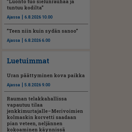
”Luonto tuo sielunrauhaa ja
tuntuu kodilta”
Ajassa
6.8.2026 10.00
”Teen niin kuin sydän sanoo”
Ajassa
6.8.2026 6.00
Luetuimmat
Uran päättyminen kova paikka
Ajassa
5.8.2026 9.00
Rauman telakkahallissa
vapautuu tilaa
jenkkimurtajalle – Merivoimien
kolmaskin korvetti saadaan
pian veteen, neljännen
kokoaminen käynnissä