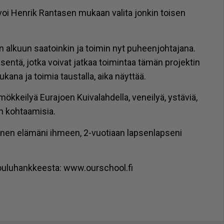
 voi Hen­rik Ran­ta­sen mu­kaan va­li­ta jon­kin toi­sen
 al­kuun saa­toin­kin ja toi­min nyt pu­heen­joh­ta­ja­na.
sen­tä, jot­ka voi­vat jat­kaa toi­min­taa tä­män pro­jek­tin
­ka­na ja toi­mia taus­tal­la, ai­ka näyt­tää.
kei­lyä Eu­ra­jo­en Kui­va­lah­del­la, ve­nei­lyä, ys­tä­viä,
n koh­taa­mi­sia.
nen elä­mä­ni ih­meen, 2-vuo­ti­aan lap­sen­lap­se­ni
kou­lu­hank­kees­ta: www.oursc­hool.fi