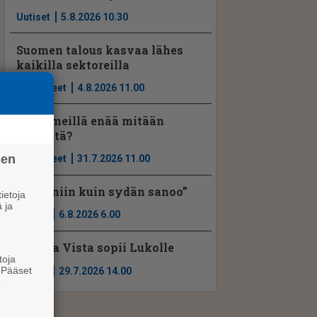
Uutiset
5.8.2026 10.30
Suomen talous kasvaa lähes
kaikilla sektoreilla
Mielipiteet
4.8.2026 11.00
Onko meillä enää mitään
yhteistä?
sen
Mielipiteet
31.7.2026 11.00
”Teen niin kuin sydän sanoo”
ietoja
 ja
Ajassa
6.8.2026 6.00
Marina Vista sopii Lukolle
toja
. Pääset
Ajassa
29.7.2026 14.00
e