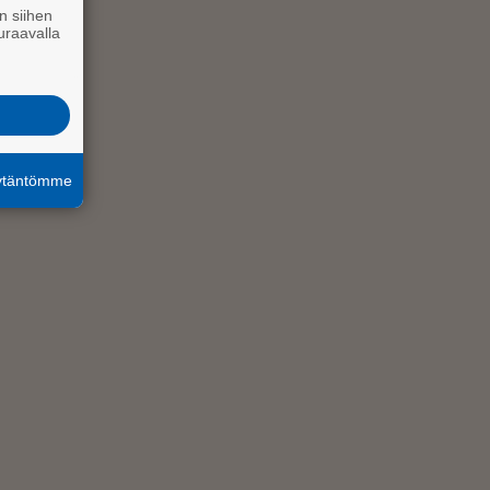
n siihen
uraavalla
äytäntömme