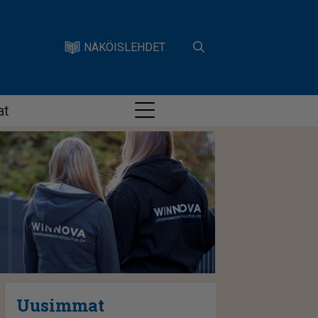
NÄKÖISLEHDET
at
Uusimmat