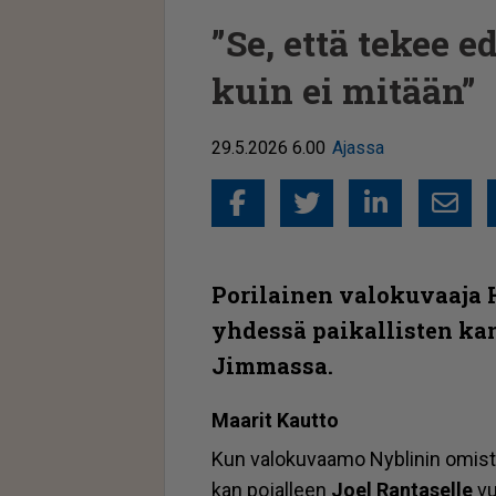
”Se, että tekee 
kuin ei mitään”
29.5.2026 6.00
Ajassa
Facebook
Twitter
Linked
Sähkö
Porilainen valokuvaaja 
yhdessä paikallisten kan
Jimmassa.
Maa­rit Kaut­to
Kun va­lo­ku­vaa­mo Nyb­li­nin omis­t
kan po­jal­leen
Joel Ran­ta­sel­le
vu