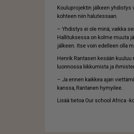
Kou­lup­ro­jek­tin jäl­keen yh­dis­tys
koh­teen niin ha­lu­tes­saan.
– Yh­dis­tys ei ole minä, vaik­ka sen
Hal­li­tuk­ses­sa on kol­me muu­ta jä­
jäl­keen. It­se voin edel­leen ol­la mu
Hen­rik Ran­ta­sen ke­sään kuu­luu mök­
luon­nos­sa liik­ku­mis­ta ja ih­mis­te
– Ja en­nen kaik­kea ajan viet­tä­mi­
kans­sa, Ran­ta­nen hy­myi­lee.
Li­sää tie­toa Our school Af­ri­ca -