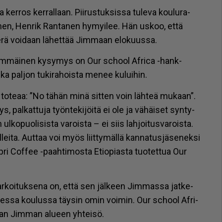
r­ros ker­ral­laan. Pii­rus­tuk­sis­sa tu­le­va kou­lu­ra­
i­nen, Hen­rik Ran­ta­nen hy­myi­lee. Hän us­koo, et­tä
e­rä voi­daan lä­het­tää Jim­maan elo­kuus­sa.
im­mäi­nen ky­sy­mys on Our school Af­ri­ca -hank­
­ka pal­jon tu­ki­ra­hois­ta me­nee ku­lui­hin.
 to­te­aa: ”No tä­hän minä sit­ten voin läh­teä mu­kaan”.
, pal­kat­tu­ja työn­te­ki­jöi­tä ei ole ja vä­häi­set syn­ty­
ul­ko­puo­li­sis­ta va­rois­ta – ei siis lah­joi­tus­va­rois­ta.
lei­ta. Aut­taa voi myös liit­ty­mäl­lä kan­na­tus­jä­se­nek­si
ap­ri Cof­fee -paah­ti­mos­ta Eti­o­pi­as­ta tuo­tet­tua Our
ar­koi­tuk­se­na on, et­tä sen jäl­keen Jim­mas­sa jat­ke­
­des­sa kou­lus­sa täy­sin omin voi­min. Our school Af­ri­
aan Jim­man alu­een yh­tei­sö.