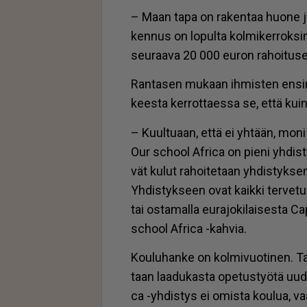
– Maan tapa on ra­ken­taa huo­ne ja ke
ken­nus on lo­pul­ta kol­mi­ker­rok­s
seu­raa­va 20 000 eu­ron ra­hoi­tu­s
Ran­ta­sen mu­kaan ih­mis­ten en­s
kees­ta ker­rot­ta­es­sa se, et­tä kuin
– Kuul­tu­aan, et­tä ei yh­tään, moni
Our school Af­ri­ca on pie­ni yh­dis­tys
vät ku­lut ra­hoi­te­taan yh­dis­tyk­sen 
Yh­dis­tyk­seen ovat kaik­ki ter­ve­tul­
tai os­ta­mal­la eu­ra­jo­ki­lai­ses­ta C
school Af­ri­ca -kah­via.
Kou­lu­han­ke on kol­mi­vuo­ti­nen. T
taan laa­du­kas­ta ope­tus­työ­tä uu
ca -yh­dis­tys ei omis­ta kou­lua, v