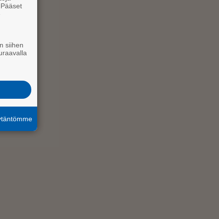
. Pääset
e
n siihen
uraavalla
äytäntömme