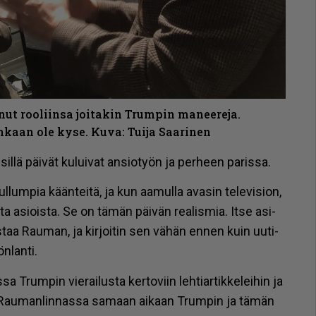
ut rooliinsa joitakin Trumpin maneereja.
nkaan ole kyse. Kuva: Tuija Saarinen
, sil­lä päi­vät ku­lui­vat an­si­o­työn ja per­heen pa­ris­sa.
ul­lum­pia kään­tei­tä, ja kun aa­mul­la ava­sin te­le­vi­si­on,
­ta asi­ois­ta. Se on tä­män päi­vän re­a­lis­mia. It­se asi­
taa Rau­man, ja kir­joi­tin sen vä­hän en­nen kuin uu­ti­
n­lan­ti.
­sa Trum­pin vie­rai­lus­ta ker­to­viin leh­ti­ar­tik­ke­lei­hin ja
­leet Rau­man­lin­nas­sa sa­maan ai­kaan Trum­pin ja tä­män