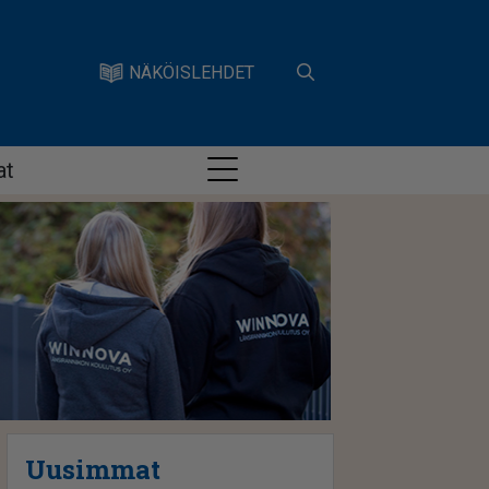
NÄKÖISLEHDET
at
Uusimmat