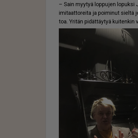
– Sain myy­tyä lop­pu­jen lo­puk­si Ju
imi­taat­to­rei­ta ja poi­mi­nut siel­tä 
toa. Yri­tän pi­dät­täy­tyä kui­ten­ki