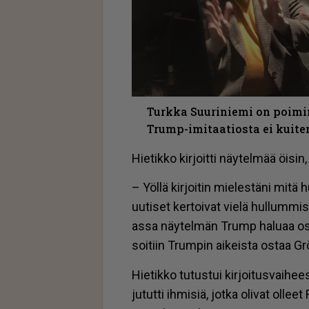
Turkka Suuriniemi on poimin
Trump-imitaatiosta ei kuite
Hie­tik­ko kir­joit­ti näy­tel­mää öi­sin
– Yöl­lä kir­joi­tin mie­les­tä­ni mitä h
uu­ti­set ker­toi­vat vie­lä hul­lum­mis
as­sa näy­tel­män Trump ha­lu­aa os­
soi­tiin Trum­pin ai­keis­ta os­taa Grö
Hie­tik­ko tu­tus­tui kir­joi­tus­vai­hees
ju­tut­ti ih­mi­siä, jot­ka oli­vat ol