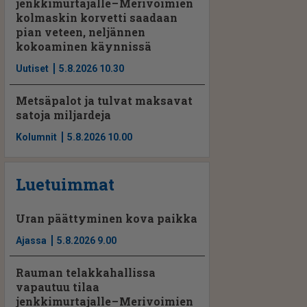
jenkkimurtajalle – Merivoimien
kolmaskin korvetti saadaan
pian veteen, neljännen
kokoaminen käynnissä
Uutiset
5.8.2026 10.30
Metsäpalot ja tulvat maksavat
satoja miljardeja
Kolumnit
5.8.2026 10.00
Luetuimmat
Uran päättyminen kova paikka
Ajassa
5.8.2026 9.00
Rauman telakkahallissa
vapautuu tilaa
jenkkimurtajalle – Merivoimien