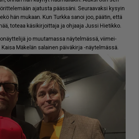
ö­rit­te­le­mään aja­tus­ta pääs­sä­ni. Seu­raa­vak­si ky­syin
­tee­kö hän mu­kaan. Kun Turk­ka sa­noi joo, pää­tin, et­tä
ä, to­te­aa kä­si­kir­joit­ta­ja ja oh­jaa­ja Jus­si Hie­tik­ko.
­to­näyt­te­li­jä jo muu­ta­mas­sa näy­tel­mäs­sä, vii­mei­
ai­sa Mä­ke­län sa­lai­nen päi­vä­kir­ja -näy­tel­mäs­sä.