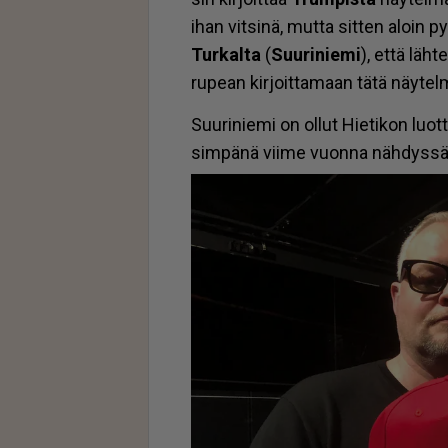
ihan vit­si­nä, mut­ta sit­ten aloin py
Tur­kal­ta
(
Suu­ri­nie­mi
), et­tä läh
ru­pe­an kir­joit­ta­maan tätä näy­tel­mä
Suu­ri­nie­mi on ol­lut Hie­ti­kon luot
sim­pä­nä vii­me vuon­na näh­dys­sä K