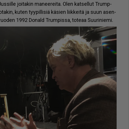
s­sil­le joi­ta­kin ma­nee­rei­ta. Olen kat­sel­lut Trump-
jo­ta­kin, ku­ten tyy­pil­li­siä kä­sien liik­kei­tä ja suun asen­
n vuo­den 1992 Do­nald Trum­pis­sa, to­te­aa Suu­ri­nie­mi.