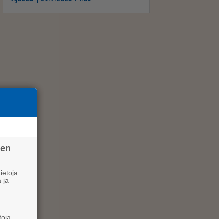
sen
ietoja
 ja
toja