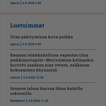
Ajassa
6.8.2026 6.00
Luetuimmat
Uran päättyminen kova paikka
Ajassa
5.8.2026 9.00
Rauman telakkahallissa vapautuu tilaa
jenkkimurtajalle – Merivoimien kolmaskin
korvetti saadaan pian veteen, neljännen
kokoaminen käynnissä
Uutiset
5.8.2026 10.30
Suomen talous kasvaa lähes kaikilla
sektoreilla
Mielipiteet
4.8.2026 11.00