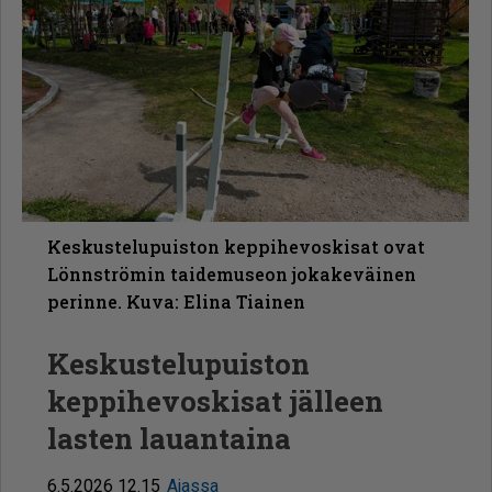
Keskustelupuiston keppihevoskisat ovat
Lönnströmin taidemuseon jokakeväinen
perinne. Kuva: Elina Tiainen
Keskustelupuiston
keppihevoskisat jälleen
lasten lauantaina
6.5.2026 12.15
Ajassa