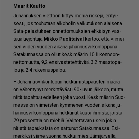
Maa­rit Kaut­to
Ju­han­nuk­sen viet­toon liit­tyy mo­nia ris­ke­jä, eri­tyi­
ses­ti, jos tou­hu­taan al­ko­ho­lin vai­ku­tuk­sen alai­se­na.
Sata-pe­las­tuk­sen on­net­to­muuk­sien eh­käi­syn vas­
tuu­a­lu­e­joh­ta­ja
Mik­ko Puo­li­tai­val
ker­too, et­tä vii­mei­
sen vii­den vuo­den ai­ka­na ju­han­nus­vii­kon­lop­pu­na
Sa­ta­kun­nas­sa on ol­lut kes­ki­mää­rin 10 lii­ken­ne­on­
net­to­muut­ta, 9,2 en­si­vas­te­teh­tä­vää, 3,2 maas­to­pa­
loa ja 2,4 ra­ken­nus­pa­loa.
– Ju­han­nus­vii­kon­lo­pun huk­ku­mis­ta­paus­ten mää­rä
on vä­hen­ty­nyt mer­kit­tä­väs­ti 90-lu­vun jäl­keen, mut­ta
nii­tä ta­pah­tuu edel­leen joka vuo­si. Kes­ki­mää­rin Suo­
mes­sa on vii­meis­ten kym­me­nen vuo­den ai­ka­na ju­
han­nus­vii­kon­lop­pu­na huk­ku­nut kuu­si ih­mis­tä, jois­ta
79 pro­sent­tia on mie­hiä. Va­li­tet­ta­van usein jo­kin
näis­tä ta­pauk­sis­ta on sat­tu­nut Sa­ta­kun­nas­sa. Esi­
mer­kik­si vii­me vuon­na huk­kui mies Jä­mi­jär­vel­lä,