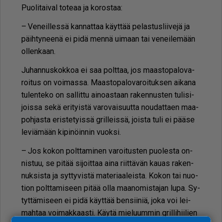
Puo­li­tai­val to­te­aa ja ko­ros­taa:
– Ve­neil­les­sä kan­nat­taa käyt­tää pe­las­tus­lii­ve­jä ja
päih­ty­nee­nä ei pidä men­nä ui­maan tai ve­nei­le­mään
ol­len­kaan.
Ju­han­nus­kok­koa ei saa polt­taa, jos maas­to­pa­lo­va­
roi­tus on voi­mas­sa. Maas­to­pa­lo­va­roi­tuk­sen ai­ka­na
tu­len­te­ko on sal­lit­tu ai­no­as­taan ra­ken­nus­ten tu­li­si­
jois­sa sekä eri­tyis­tä va­ro­vai­suut­ta nou­dat­ta­en maa­
poh­jas­ta eris­te­tyis­sä gril­leis­sä, jois­ta tuli ei pää­se
le­vi­ä­mään ki­pi­nöin­nin vuok­si.
– Jos ko­kon polt­ta­mi­nen va­roi­tus­ten puo­les­ta on­
nis­tuu, se pi­tää si­joit­taa ai­na riit­tä­vän kau­as ra­ken­
nuk­sis­ta ja syt­ty­vis­tä ma­te­ri­aa­leis­ta. Ko­kon tai nuo­
ti­on polt­ta­mi­seen pi­tää ol­la maa­no­mis­ta­jan lupa. Sy­
tyt­tä­mi­seen ei pidä käyt­tää ben­sii­niä, joka voi lei­
mah­taa voi­mak­kaas­ti. Käy­tä mie­luum­min gril­li­hii­lien