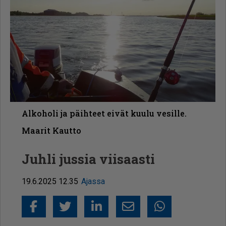
Alkoholi ja päihteet eivät kuulu vesille.
Maarit Kautto
Juhli jussia viisaasti
19.6.2025 12.35
Ajassa
Facebook
Twitter
LinkedIn
Sähköposti
Whatsapp