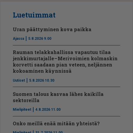
Luetuimmat
Uran päättyminen kova paikka
Ajassa
5.8.2026 9.00
Rauman telakkahallissa vapautuu tilaa
jenkkimurtajalle – Merivoimien kolmaskin
korvetti saadaan pian veteen, neljännen
kokoaminen käynnissä
Uutiset
5.8.2026 10.30
Suomen talous kasvaa lähes kaikilla
sektoreilla
Mielipiteet
4.8.2026 11.00
Onko meillä enää mitään yhteistä?
Mielipiteet
31.7.2026 11.00