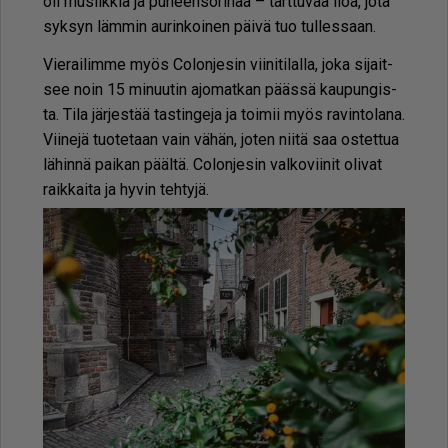
oli mu­siik­kia ja pu­heen­so­ri­naa – tart­tu­vaa iloa, jota
syk­syn läm­min au­rin­koi­nen päi­vä tuo tul­les­saan.
Vie­rai­lim­me myös Co­lon­je­sin vii­ni­ti­lal­la, joka si­jait­
see noin 15 mi­nuu­tin ajo­mat­kan pääs­sä kau­pun­gis­
ta. Tila jär­jes­tää tas­tin­ge­ja ja toi­mii myös ra­vin­to­la­na.
Vii­ne­jä tuo­te­taan vain vä­hän, jo­ten nii­tä saa os­tet­tua
lä­hin­nä pai­kan pääl­tä. Co­lon­je­sin val­ko­vii­nit oli­vat
raik­kai­ta ja hy­vin teh­ty­jä.