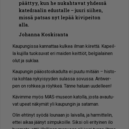
päättyy, kun he nukahtavat yhdessä
katedraalin edustalle – juuri siihen,
missä patsas nyt lepää kivipeiton
alla.
Johanna Koskiranta
Kau­pun­gis­sa kan­nat­taa kul­kea il­man kii­ret­tä. Ka­peil­
la ku­jil­la tuok­su­vat eri mai­den keit­ti­öt, bel­gi­a­lai­nen
olut ja suk­laa.
Kau­pun­gin pää­os­tos­ka­dul­ta ei puu­tu mi­tään – his­to­
ria koh­taa ny­kyi­syy­den su­las­sa so­vus­sa. Ant­wer­
pen on roh­kea ja röyh­keä. Tän­ne ha­lu­an uu­del­leen!
Kä­vim­me myös MAS-mu­se­on ka­tol­la, jos­ta avau­tu­
vat upe­at nä­ky­mät yli kau­pun­gin ja sa­ta­man.
Olin eh­ti­nyt syö­dä lou­naan jo lai­val­la, ja har­mit­te­lin,
et­tei ai­kaa jää­nyt sim­pu­koil­le. Sik­si oli eri­tyi­nen ilo