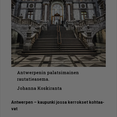
Antwerpenin palatsimainen
rautatieasema.
Johanna Koskiranta
Ant­wer­pen – kau­pun­ki jos­sa ker­rok­set koh­taa­
vat