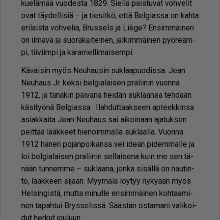
ku­e­lä­mää vuo­des­ta 1829. Siel­lä pais­tu­vat voh­ve­lit
ovat täy­del­li­siä – ja tie­sit­kö, et­tä Bel­gi­as­sa on kah­ta
eri­lais­ta voh­ve­lia, Brus­sels ja Liè­ge? En­sim­mäi­nen
on il­ma­va ja suo­ra­kai­tei­nen, jäl­kim­mäi­nen pyö­re­äm­
pi, tii­viim­pi ja ka­ra­mel­li­mai­sem­pi.
Kä­väi­sin myös Neu­hau­sin suk­laa­puo­dis­sa. Jean
Neu­haus Jr. kek­si bel­gi­a­lai­sen pra­lii­nin vuon­na
1912, ja tä­nä­kin päi­vä­nä hei­dän suk­laan­sa teh­dään
kä­si­työ­nä Bel­gi­as­sa . Ilah­dut­taak­seen ap­teek­kin­sa
asi­ak­kai­ta Jean Neu­haus sai ai­koi­naan aja­tuk­sen
peit­tää lääk­keet hie­noim­mal­la suk­laal­la. Vuon­na
1912 hä­nen po­jan­poi­kan­sa vei ide­an pi­dem­mäl­le ja
loi bel­gi­a­lai­sen pra­lii­nin sel­lai­se­na kuin me sen tä­
nään tun­nem­me – suk­laa­na, jon­ka si­säl­lä on nau­tin­
to, lääk­keen si­jaan. Myy­mä­lä löy­tyy ny­ky­ään myös
Hel­sin­gis­tä, mut­ta mi­nul­le en­sim­mäi­nen koh­taa­mi­
nen ta­pah­tui Brys­se­lis­sä. Sääs­tän os­ta­ma­ni va­li­koi­
dut her­kut jou­luun.