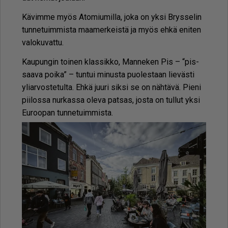
Kä­vim­me myös Ato­miu­mil­la, joka on yk­si Brys­se­lin
tun­ne­tuim­mis­ta maa­mer­keis­tä ja myös eh­kä eni­ten
va­lo­ku­vat­tu.
Kau­pun­gin toi­nen klas­sik­ko, Man­ne­ken Pis – “pis­
saa­va poi­ka” – tun­tui mi­nus­ta puo­les­taan lie­väs­ti
yli­ar­vos­te­tul­ta. Eh­kä juu­ri sik­si se on näh­tä­vä. Pie­ni
pii­los­sa nur­kas­sa ole­va pat­sas, jos­ta on tul­lut yk­si
Eu­roo­pan tun­ne­tuim­mis­ta.