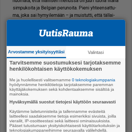
huo­ma­ta, et­tä il­lal­li­sen me­nus­sa oli juu­ri tuo­na il­ta­na
sim­pu­koi­ta ja Bel­gi­an pe­ru­noi­ta. Pie­ni yh­teen­sat­tu­
ma, joka sai hy­myi­le­mään – ja muis­tut­ti, et­tä täl­lai­
sil­la mat­koil­la joku saat­taa ol­la as­ke­leen si­nua edel­
lä.
Arvostamme yksityisyyttäsi
Valintasi
Tarvitsemme suostumuksesi tarjotaksemme
henkilökohtaisen käyttökokemuksen
Me ja huolellisesti valitsemamme
0 teknologiakumppania
hyödynnämme henkilötietoja tarjotaksemme paremman
käyttäjäkokemuksen sekä kohdentaaksemme sisältöä ja
mainoksia.
Hyväksymällä suostut tietojesi käyttöön seuraavasti
Käytämme laitetunnisteita ja tallennamme evästeitä
laitteellesi saadaksemme tietoja esimerkiksi sivuista, joilla
vierailit, IP-osoitteestasi sekä laitteesi ominaisuuksista.
Maison Dandoyn tea room
Pääset tutustumaan yksityiskohtaisesti käyttötarkoituksiin ja
Brysselissä.
teknologiakumppaneihimme seuraavalla välilehdellä.