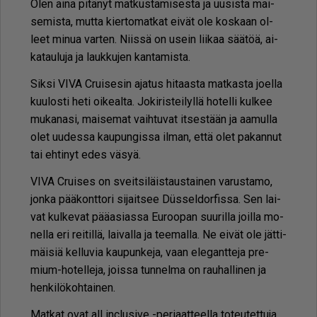
Olen ai­na pi­tä­nyt mat­kus­ta­mi­ses­ta ja uu­sis­ta mai­
se­mis­ta, mut­ta kier­to­mat­kat ei­vät ole kos­kaan ol­
leet mi­nua var­ten. Niis­sä on usein lii­kaa sää­töä, ai­
ka­tau­lu­ja ja lauk­ku­jen kan­ta­mis­ta.
Sik­si VIVA Crui­se­sin aja­tus hi­taas­ta mat­kas­ta jo­el­la
kuu­los­ti heti oi­ke­al­ta. Jo­ki­ris­tei­lyl­lä ho­tel­li kul­kee
mu­ka­na­si, mai­se­mat vaih­tu­vat it­ses­tään ja aa­mul­la
olet uu­des­sa kau­pun­gis­sa il­man, et­tä olet pa­kan­nut
tai eh­ti­nyt edes vä­syä.
VIVA Crui­ses on sveit­si­läis­taus­tai­nen va­rus­ta­mo,
jon­ka pää­kont­to­ri si­jait­see Düssel­dor­fis­sa. Sen lai­
vat kul­ke­vat pää­a­si­as­sa Eu­roo­pan suu­ril­la joil­la mo­
nel­la eri rei­til­lä, lai­val­la ja tee­mal­la. Ne ei­vät ole jät­ti­
mäi­siä kel­lu­via kau­pun­ke­ja, vaan ele­gant­te­ja pre­
mium-ho­tel­le­ja, jois­sa tun­nel­ma on rau­hal­li­nen ja
hen­ki­lö­koh­tai­nen.
Mat­kat ovat all inc­lu­si­ve -pe­ri­aat­teel­la to­teu­tet­tu­ja,