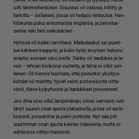
sil­ti läm­min­hen­ki­nen. Si­sus­tus oli va­loi­sa, hil­lit­ty ja
har­kit­tu – sel­lai­nen, jos­sa oli help­po ren­tou­tua. Hen­
ki­lö­kun­ta pu­hui eri­no­mais­ta eng­lan­tia, ja pal­ve­lu­a­
sen­ne teki heti vai­ku­tuk­sen.
Hy­tis­sä oli kaik­ki tar­vit­ta­va. Mat­ka­lau­kut sai pu­ret­
tua kah­teen kaap­piin, ja koko hy­tin le­vyi­nen liu­kuo­vi
avau­tui suo­raan ulos jo­el­le. Sän­ky oli laa­du­kas ja le­
veä – in­ho­an ki­vi­ko­via vuo­tei­ta, ja tämä ei ol­lut sel­
lai­nen. Oli hie­noa huo­ma­ta, et­tä pie­net­kin yk­si­tyis­
koh­dat oli mie­tit­ty: hy­vät va­lot, pis­to­ra­si­oi­ta riit­tä­
väs­ti, ti­la­va kyl­py­huo­ne ja laa­duk­kaat pe­su­ai­neet.
Jos il­ma oli­si ol­lut läm­pi­mäm­pi, oli­sin var­mas­ti viet­
tä­nyt suu­ren osan ajas­ta ylä­kan­nel­la, jos­sa oli au­rin­
ko­tuo­lit, po­re­am­me ja pie­ni put­ti­ra­ta. Nyt sää piti
suu­rim­man osan ajas­ta kan­nen hil­jai­se­na, mut­ta si­
sä­ti­lois­sa viih­tyi mai­ni­os­ti.