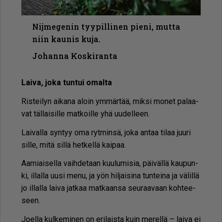
Nijmegenin tyypillinen pieni, mutta
niin kaunis kuja.
Johanna Koskiranta
Lai­va, joka tun­tui omal­ta
Ris­tei­lyn ai­ka­na aloin ym­mär­tää, mik­si mo­net pa­laa­
vat täl­lai­sil­le mat­koil­le yhä uu­del­leen.
Lai­val­la syn­tyy oma ryt­min­sä, joka an­taa ti­laa juu­ri
sil­le, mitä sil­lä het­kel­lä kai­paa.
Aa­mi­ai­sel­la vaih­de­taan kuu­lu­mi­sia, päi­väl­lä kau­pun­
ki, il­lal­la uu­si menu, ja yön hil­jai­si­na tun­tei­na ja vä­lil­lä
jo il­lal­la lai­va jat­kaa mat­kaan­sa seu­raa­vaan koh­tee­
seen.
Jo­el­la kul­ke­mi­nen on eri­lais­ta kuin me­rel­lä – lai­va ei