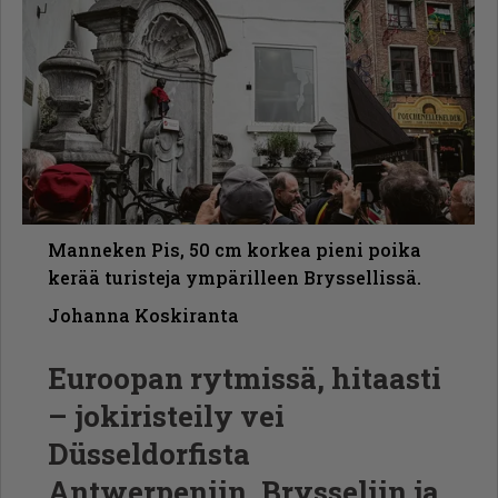
Manneken Pis, 50 cm korkea pieni poika
kerää turisteja ympärilleen Bryssellissä.
Johanna Koskiranta
Euroopan rytmissä, hitaasti
– jokiristeily vei
Düsseldorfista
Antwerpeniin, Brysseliin ja