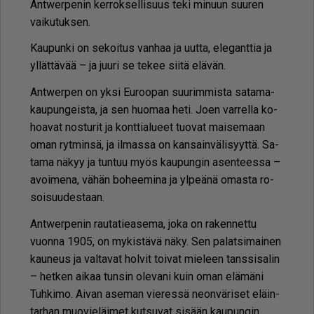
Ant­wer­pe­nin ker­rok­sel­li­suus teki mi­nuun suu­ren
vai­ku­tuk­sen.
Kau­pun­ki on se­koi­tus van­haa ja uut­ta, ele­gant­tia ja
yl­lät­tä­vää – ja juu­ri se te­kee sii­tä elä­vän.
Ant­wer­pen on yk­si Eu­roo­pan suu­rim­mis­ta sa­ta­ma­
kau­pun­geis­ta, ja sen huo­maa heti. Joen var­rel­la ko­
ho­a­vat nos­tu­rit ja kont­ti­a­lu­eet tuo­vat mai­se­maan
oman ryt­min­sä, ja il­mas­sa on kan­sain­vä­li­syyt­tä. Sa­
ta­ma nä­kyy ja tun­tuu myös kau­pun­gin asen­tees­sa –
avoi­me­na, vä­hän bo­hee­mi­na ja yl­pe­ä­nä omas­ta ro­
soi­suu­des­taan.
Ant­wer­pe­nin rau­ta­tie­a­se­ma, joka on ra­ken­net­tu
vuon­na 1905, on my­kis­tä­vä näky. Sen pa­lat­si­mai­nen
kau­neus ja val­ta­vat hol­vit toi­vat mie­leen tans­si­sa­lin
– het­ken ai­kaa tun­sin ole­va­ni kuin oman elä­mä­ni
Tuh­ki­mo. Ai­van ase­man vie­res­sä ne­on­vä­ri­set eläin­
tar­han muo­vie­läi­met kut­su­vat si­sään kau­pun­gin