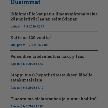
Uusimmat
Ikäihmisille kaupatut ilmanvaihtopalvelut
käynnistivät laajan esitutkinnan
Uutiset
7.8.2026 12.15
Katto on 120 vuotta!
Mielipiteet
7.8.2026 7.00
Perseidien tähdenlentoja näkyy taas
Ajassa
6.8.2026 11.40
Stoppi tuo C-hepatiit­ti­tes­tauksen lähelle
satakuntalaisia
Ajassa
6.8.2026 11.10
”Luonto tuo sielunrauhaa ja tuntuu kodilta”
Ajassa
6.8.2026 10.00