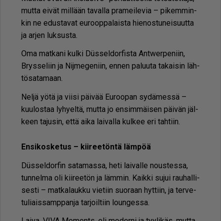
mut­ta ei­vät mil­lään ta­val­la pra­mei­le­via – pi­kem­min­
kin ne edus­ta­vat eu­roop­pa­lais­ta hie­nos­tu­nei­suut­ta
ja ar­jen luk­sus­ta.
Oma mat­ka­ni kul­ki Düssel­dor­fis­ta Ant­wer­pe­niin,
Brys­se­liin ja Nij­me­ge­niin, en­nen pa­luu­ta ta­kai­sin läh­
tö­sa­ta­maan.
Nel­jä yö­tä ja vii­si päi­vää Eu­roo­pan sy­dä­mes­sä –
kuu­los­taa ly­hy­el­tä, mut­ta jo en­sim­mäi­sen päi­vän jäl­
keen ta­ju­sin, et­tä ai­ka lai­val­la kul­kee eri tah­tiin.
En­si­kos­ke­tus – kii­ree­tön­tä läm­pöä
Düssel­dor­fin sa­ta­mas­sa, heti lai­val­le nous­tes­sa,
tun­nel­ma oli kii­ree­tön ja läm­min. Kaik­ki su­jui rau­hal­li­
ses­ti – mat­ka­lauk­ku vie­tiin suo­raan hyt­tiin, ja ter­ve­
tu­li­ais­samp­pan­ja tar­joil­tiin loun­ges­sa.
Lai­va, VIVA Mo­ments, oli mo­der­ni ja tyy­li­käs, mut­ta