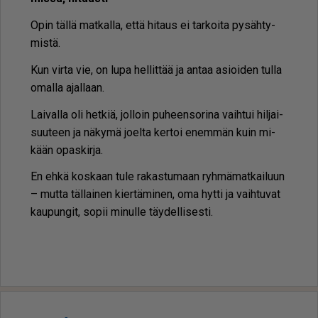
Opin täl­lä mat­kal­la, et­tä hi­taus ei tar­koi­ta py­säh­ty­
mis­tä.
Kun vir­ta vie, on lupa hel­lit­tää ja an­taa asi­oi­den tul­la
omal­la ajal­laan.
Lai­val­la oli het­kiä, jol­loin pu­heen­so­ri­na vaih­tui hil­jai­
suu­teen ja nä­ky­mä jo­el­ta ker­toi enem­män kuin mi­
kään opas­kir­ja.
En eh­kä kos­kaan tule ra­kas­tu­maan ryh­mä­mat­kai­luun
– mut­ta täl­lai­nen kier­tä­mi­nen, oma hyt­ti ja vaih­tu­vat
kau­pun­git, so­pii mi­nul­le täy­del­li­ses­ti.