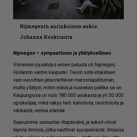
Nijmegenin aurinkoinen aukio.
Johanna Koskiranta
Nij­me­gen – sym­paat­ti­nen ja yl­lä­tyk­sel­li­nen
Vii­mei­nen py­säh­dys en­nen pa­luu­ta oli Nij­me­gen,
Hol­lan­nin van­hin kau­pun­ki. Tie­sin sii­tä etu­kä­teen
vain vuo­sit­tain jär­jes­tet­tä­vän mars­si­ta­pah­tu­man,
mut­ta yl­lä­tyin, mi­ten elä­vä ja nuo­re­kas paik­ka se on.
Kau­pun­gis­sa on noin 180 000 asu­kas­ta ja yli 30 000
opis­ke­li­jaa, mikä nä­kyy heti: kah­vi­loi­ta, ra­vin­to­loi­ta ja
vä­ri­käs­tä, ren­toa elä­mää.
Saa­vuim­me sun­nun­tai-il­ta­päi­vä­nä, ja au­ki­ot oli­vat
täyn­nä ih­mi­siä, jot­ka naut­ti­vat syys­päi­väs­tä. Il­mas­sa