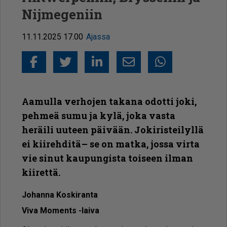
Nijmegeniin
11.11.2025 17.00
Ajassa
Facebook
Twitter
LinkedIn
Sähköposti
Whatsapp
Aamulla verhojen takana odotti joki,
pehmeä sumu ja kylä, joka vasta
heräili uuteen päivään. Jokiristeilyllä
ei kiirehditä – se on matka, jossa virta
vie sinut kaupungista toiseen ilman
kiirettä.
Jo­han­na Kos­ki­ran­ta
Viva Mo­ments -lai­va