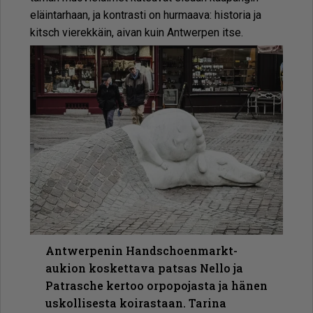
eläin­tar­haan, ja kont­ras­ti on hur­maa­va: his­to­ria ja
kitsch vie­rek­käin, ai­van kuin Ant­wer­pen it­se.
Antwerpenin Handschoenmarkt-
aukion koskettava patsas Nello ja
Patrasche kertoo orpopojasta ja hänen
uskollisesta koirastaan. Tarina