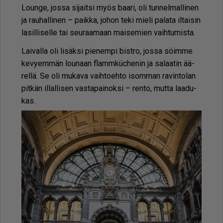
Loun­ge, jos­sa si­jait­si myös baa­ri, oli tun­nel­mal­li­nen
ja rau­hal­li­nen – paik­ka, jo­hon teki mie­li pa­la­ta il­tai­sin
la­sil­li­sel­le tai seu­raa­maan mai­se­mien vaih­tu­mis­ta.
Lai­val­la oli li­säk­si pie­nem­pi bist­ro, jos­sa söim­me
ke­vy­em­män lou­naan flam­mküc­he­nin ja sa­laa­tin ää­
rel­lä. Se oli mu­ka­va vaih­to­eh­to isom­man ra­vin­to­lan
pit­kän il­lal­li­sen vas­ta­pai­nok­si – ren­to, mut­ta laa­du­
kas.