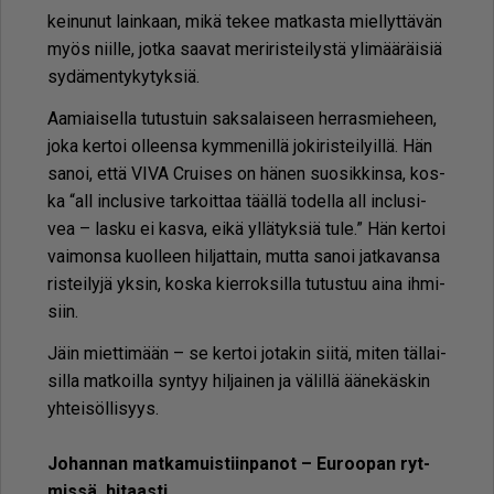
kei­nu­nut lain­kaan, mikä te­kee mat­kas­ta miel­lyt­tä­vän
myös niil­le, jot­ka saa­vat me­ri­ris­tei­lys­tä yli­mää­räi­siä
sy­dä­men­ty­ky­tyk­siä.
Aa­mi­ai­sel­la tu­tus­tuin sak­sa­lai­seen her­ras­mie­heen,
joka ker­toi ol­leen­sa kym­me­nil­lä jo­ki­ris­tei­lyil­lä. Hän
sa­noi, et­tä VIVA Crui­ses on hä­nen suo­sik­kin­sa, kos­
ka “all inc­lu­si­ve tar­koit­taa tääl­lä to­del­la all inc­lu­si­
vea – las­ku ei kas­va, ei­kä yl­lä­tyk­siä tule.” Hän ker­toi
vai­mon­sa kuol­leen hil­jat­tain, mut­ta sa­noi jat­ka­van­sa
ris­tei­ly­jä yk­sin, kos­ka kier­rok­sil­la tu­tus­tuu ai­na ih­mi­
siin.
Jäin miet­ti­mään – se ker­toi jo­ta­kin sii­tä, mi­ten täl­lai­
sil­la mat­koil­la syn­tyy hil­jai­nen ja vä­lil­lä ää­ne­käs­kin
yh­tei­söl­li­syys.
Jo­han­nan mat­ka­muis­tiin­pa­not – Eu­roo­pan ryt­
mis­sä, hi­taas­ti