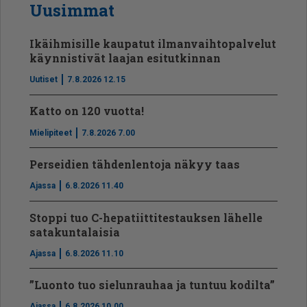
Uusimmat
Ikäihmisille kaupatut ilmanvaihtopalvelut
käynnistivät laajan esitutkinnan
Uutiset
7.8.2026 12.15
Katto on 120 vuotta!
Mielipiteet
7.8.2026 7.00
Perseidien tähdenlentoja näkyy taas
Ajassa
6.8.2026 11.40
Stoppi tuo C-hepatiit­ti­tes­tauksen lähelle
satakuntalaisia
Ajassa
6.8.2026 11.10
”Luonto tuo sielunrauhaa ja tuntuu kodilta”
Ajassa
6.8.2026 10.00