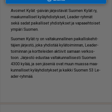
Li­sä­tie­toa ta­pah­tu­mas­ta löy­tyy:
www.avoi­met­ky­lat.fi
Avoi­met Ky­lät -päi­vän jär­jes­tä­vät Suo­men Ky­lät ry,
maa­kun­nal­li­set ky­läyh­dis­tyk­set, Le­a­der-ryh­mät
sekä sa­dat pai­kal­li­set yh­dis­tyk­set ja va­paa­eh­toi­set
ym­pä­ri Suo­men.
Suo­men Ky­lät ry on val­ta­kun­nal­li­nen pai­kal­lis­ke­hit­
tä­jien jär­jes­tö, joka yh­dis­tää ky­lä­toi­min­nan, Le­a­der-
toi­min­nan ja kort­te­lei­den ak­tii­vit sa­maan ver­kos­
toon. Jär­jes­tö edus­taa val­ta­kun­nal­li­ses­ti Suo­men
4300 ky­lää, ja sen jä­se­niä ovat muun mu­as­sa maa­
kun­nal­li­set ky­läyh­dis­tyk­set ja kaik­ki Suo­men 53 Le­
a­der-ryh­mää.