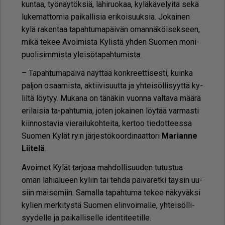
kun­taa, työ­näy­tök­siä, lä­hi­ruo­kaa, ky­lä­kä­ve­lyi­tä sekä
lu­ke­mat­to­mia pai­kal­li­sia eri­koi­suuk­sia. Jo­kai­nen
kylä ra­ken­taa ta­pah­tu­ma­päi­vän oman­nä­köi­sek­seen,
mikä te­kee Avoi­mis­ta Ky­lis­tä yh­den Suo­men mo­ni­
puo­li­sim­mis­ta ylei­sö­ta­pah­tu­mis­ta.
– Ta­pah­tu­ma­päi­vä näyt­tää konk­reet­ti­ses­ti, kuin­ka
pal­jon osaa­mis­ta, ak­tii­vi­suut­ta ja yh­tei­söl­li­syyt­tä ky­
lil­tä löy­tyy. Mu­ka­na on tä­nä­kin vuon­na val­ta­va mää­rä
eri­lai­sia ta-pah­tu­mia, jo­ten jo­kai­nen löy­tää var­mas­ti
kiin­nos­ta­via vie­rai­lu­koh­tei­ta, ker­too tie­dot­tees­sa
Suo­men Ky­lät ry:n jär­jes­tö­koor­di­naat­to­ri
Ma­ri­an­ne
Lii­te­lä
.
Avoi­met Ky­lät tar­jo­aa mah­dol­li­suu­den tu­tus­tua
oman lä­hi­a­lu­een ky­liin tai teh­dä päi­vä­ret­ki täy­sin uu­
siin mai­se­miin. Sa­mal­la ta­pah­tu­ma te­kee nä­ky­väk­si
ky­lien mer­ki­tys­tä Suo­men elin­voi­mal­le, yh­tei­söl­li­
syy­del­le ja pai­kal­li­sel­le iden­ti­tee­til­le.