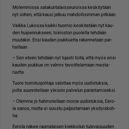
Mo­lem­mis­sa sa­ta­kun­ta­lais­seu­rois­sa kes­ki­ty­tään
nyt sii­hen, et­tä kau­si jat­kuu mah­dol­li­sim­man pit­kään.
Vaik­ka Lu­kos­sa kaik­ki huo­mio kes­ki­te­tään nyt kau­
den hui­pen­nuk­seen, toi­mis­ton puo­lel­la teh­dään
muu­ta­kin. En­si kau­den jouk­ku­et­ta ra­ken­ne­taan par­
hail­laan.
– Sen eteen teh­dään nyt lu­jas­ti töi­tä, et­tä myös en­si
kau­den jouk­kue on val­mis ta­voit­te­le­maan mes­ta­
ruut­ta.
Tuo­re toi­mi­tus­joh­ta­ja va­lot­taa myös uu­dis­tuk­sia,
joil­ta suun­ni­tel­laan ylei­sön pal­ve­lun pa­ran­ta­mi­sek­si.
– Olem­me jo hah­mo­tel­laan mo­nia uu­dis­tuk­sia, Ee­ro­
la sa­noo, mut­ta ei suos­tu pal­jas­ta­maan yk­si­tyis­koh­
tia.
Ee­ro­la nä­kee rau­ma­lai­sen kiek­koi­lun tu­le­vai­suu­den