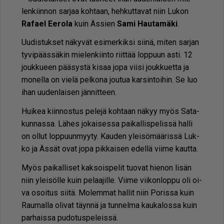
len­kiin­non sar­jaa koh­taan, heh­kut­ta­vat niin Lu­kon
Ra­fa­el Ee­ro­la
kuin Äs­sien
Sami Hau­ta­mä­ki
.
Uu­dis­tuk­set nä­ky­vät esi­mer­kik­si sii­nä, mi­ten sar­jan
ty­vi­pääs­sä­kin mie­len­kiin­to riit­tää lop­puun as­ti. 12
jouk­ku­een pää­sys­tä ki­saa jopa vii­si jouk­ku­et­ta ja
mo­nel­la on vie­lä pel­ko­na jou­tua kar­sin­toi­hin. Se luo
ihan uu­den­lai­sen jän­nit­teen.
Hui­kea kiin­nos­tus pe­le­jä koh­taan nä­kyy myös Sa­ta­
kun­nas­sa. Lä­hes jo­kai­ses­sa pai­kal­lis­pe­lis­sä hal­li
on ol­lut lop­puun­myy­ty. Kau­den ylei­sö­mää­ris­sä Luk­
ko ja Äs­sät ovat jopa pik­kai­sen edel­lä vii­me kaut­ta.
Myös pai­kal­li­set kak­sois­pe­lit tuo­vat hie­non li­sän
niin ylei­söl­le kuin pe­laa­jil­le. Vii­me vii­kon­lop­pu oli oi­
va osoi­tus sii­tä. Mo­lem­mat hal­lit niin Po­ris­sa kuin
Rau­mal­la oli­vat täyn­nä ja tun­nel­ma kau­ka­los­sa kuin
par­hais­sa pu­do­tus­pe­leis­sä.