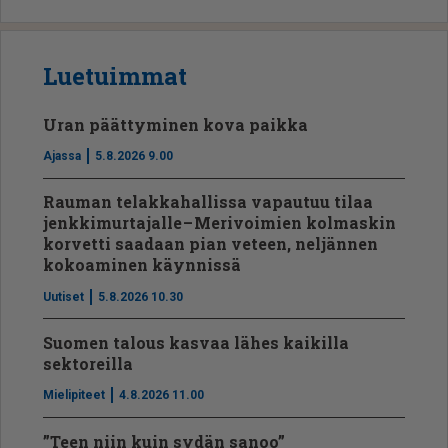
Luetuimmat
Uran päättyminen kova paikka
Ajassa
5.8.2026 9.00
Rauman telakkahallissa vapautuu tilaa
jenkkimurtajalle – Merivoimien kolmaskin
korvetti saadaan pian veteen, neljännen
kokoaminen käynnissä
Uutiset
5.8.2026 10.30
Suomen talous kasvaa lähes kaikilla
sektoreilla
Mielipiteet
4.8.2026 11.00
”Teen niin kuin sydän sanoo”