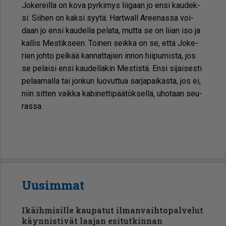
Jo­ke­reil­la on kova pyr­ki­mys lii­gaan jo en­si kau­dek­
si. Sii­hen on kak­si syy­tä: Hart­wall Aree­nas­sa voi­
daan jo en­si kau­del­la pe­la­ta, mut­ta se on lii­an iso ja
kal­lis Mes­tik­seen. Toi­nen seik­ka on se, et­tä Jo­ke­
rien joh­to pel­kää kan­nat­ta­jien in­non hii­pu­mis­ta, jos
se pe­lai­si en­si kau­del­la­kin Mes­tis­tä. En­si si­jai­ses­ti
pe­laa­mal­la tai jon­kun luo­vut­tua sar­ja­pai­kas­ta, jos ei,
niin sit­ten vaik­ka ka­bi­net­ti­pää­tök­sel­lä, uho­taan seu­
ras­sa.
Uusimmat
Ikäihmisille kaupatut ilmanvaihtopalvelut
käynnistivät laajan esitutkinnan