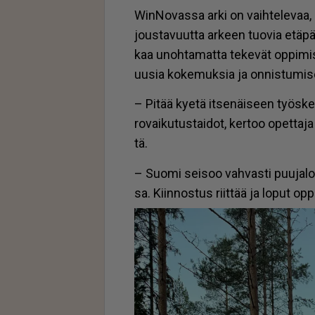
Win­No­vas­sa ar­ki on vaih­te­le­vaa, si
jous­ta­vuut­ta ar­keen tuo­via etä­päi
kaa unoh­ta­mat­ta te­ke­vät op­pi­mi­
uu­sia ko­ke­muk­sia ja on­nis­tu­mi­s
– Pi­tää ky­e­tä it­se­näi­seen työs­ke
ro­vai­ku­tus­tai­dot, ker­too opet­ta­j
tä.
– Suo­mi sei­soo vah­vas­ti puu­ja­loil
sa. Kiin­nos­tus riit­tää ja lo­put op­pi