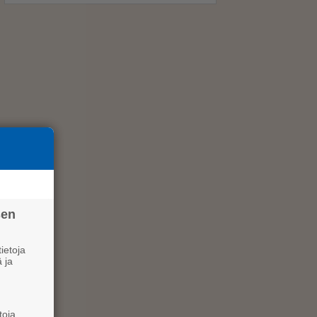
sen
ietoja
 ja
toja