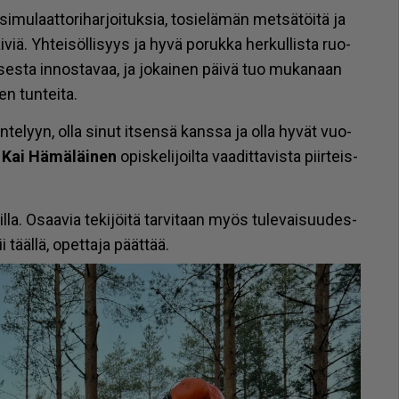
­mu­laat­to­ri­har­joi­tuk­sia, to­sie­lä­män met­sä­töi­tä ja
­viä. Yh­tei­söl­li­syys ja hyvä po­ruk­ka her­kul­lis­ta ruo­
ses­ta in­nos­ta­vaa, ja jo­kai­nen päi­vä tuo mu­ka­naan
en tun­tei­ta.
n­te­lyyn, ol­la si­nut it­sen­sä kans­sa ja ol­la hy­vät vuo­
a
Kai Hä­mä­läi­nen
opis­ke­li­joil­ta vaa­dit­ta­vis­ta piir­teis­
­la. Osaa­via te­ki­jöi­tä tar­vi­taan myös tu­le­vai­suu­des­
i tääl­lä, opet­ta­ja päät­tää.