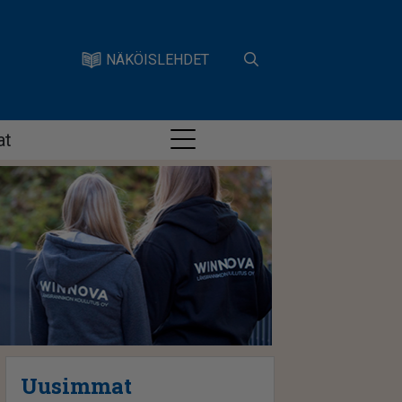
NÄKÖISLEHDET
at
Uusimmat