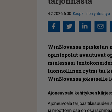
tarjonnasta
4.2.2026 6.00
Kaupallinen yhteistyö
Facebook
Twitter
Linked
Sähkö
WinNovassa opiskelun m
opintopolut avautuvat opi
mielessäsi lentokoneide
luonnollinen rytmi tai ki
WinNovassa jokaiselle l
Ajo­neu­vo­a­la ke­hi­tyk­sen kär­jes
Ajo­neu­vo­a­la tar­jo­aa ti­lai­suu­de
ja moot­to­rin osa on osa isom­paa k