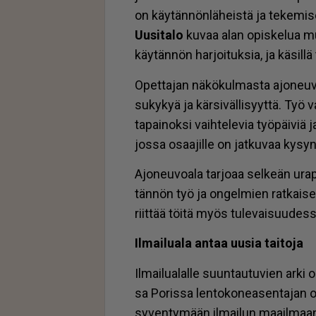
on käy­tän­nön­lä­heis­tä ja te­ke­mi­s
Uu­si­ta­lo
ku­vaa alan opis­ke­lua mu­
käy­tän­nön har­joi­tuk­sia, ja kä­sil­
Opet­ta­jan nä­kö­kul­mas­ta ajo­neu­vo­
su­ky­kyä ja kär­si­väl­li­syyt­tä. Työ v
ta­pai­nok­si vaih­te­le­via työ­päi­viä 
jos­sa osaa­jil­le on jat­ku­vaa ky­syn
Ajo­neu­vo­a­la tar­jo­aa sel­ke­än ura­p
tän­nön työ ja on­gel­mien rat­kai­se­mi­
riit­tää töi­tä myös tu­le­vai­suu­des­
Il­mai­lu­a­la an­taa uu­sia tai­to­ja
Il­mai­lu­a­lal­le suun­tau­tu­vien ar­
sa Po­ris­sa len­to­ko­ne­a­sen­ta­jan o
sy­ven­ty­mään il­mai­lun maa­il­maan 