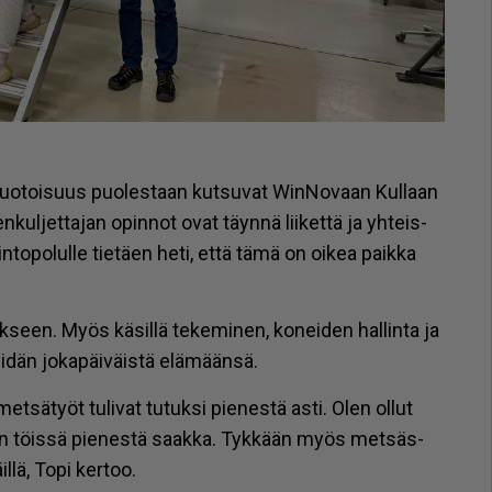
o­toi­suus puo­les­taan kut­su­vat Win­No­vaan Kul­laan
kul­jet­ta­jan opin­not ovat täyn­nä lii­ket­tä ja yh­teis­
n­to­po­lul­le tie­tä­en heti, et­tä tämä on oi­kea paik­ka
en. Myös kä­sil­lä te­ke­mi­nen, ko­nei­den hal­lin­ta ja
­dän jo­ka­päi­väis­tä elä­mään­sä.
 met­sä­työt tu­li­vat tu­tuk­si pie­nes­tä as­ti. Olen ol­lut
­vän töis­sä pie­nes­tä saak­ka. Tyk­kään myös met­säs­
l­lä, Topi ker­too.