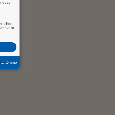
. Pääset
e
n siihen
uraavalla
äytäntömme