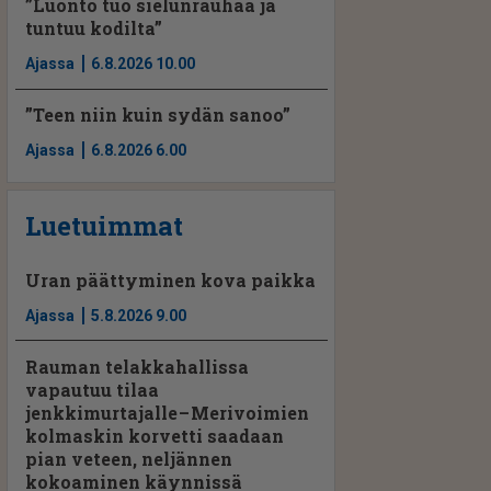
”Luonto tuo sielunrauhaa ja
tuntuu kodilta”
Ajassa
6.8.2026 10.00
”Teen niin kuin sydän sanoo”
Ajassa
6.8.2026 6.00
Luetuimmat
Uran päättyminen kova paikka
Ajassa
5.8.2026 9.00
Rauman telakkahallissa
vapautuu tilaa
jenkkimurtajalle – Merivoimien
kolmaskin korvetti saadaan
pian veteen, neljännen
kokoaminen käynnissä