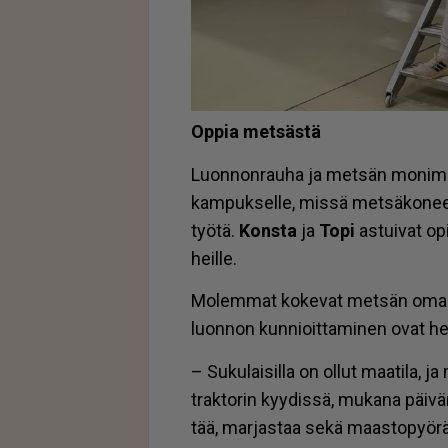
Op­pia met­säs­tä
Luon­non­rau­ha ja met­sän mo­ni­mu
kam­puk­sel­le, mis­sä met­sä­ko­neen­
työ­tä.
Kons­ta
ja
Topi
as­tui­vat opi
heil­le.
Mo­lem­mat ko­ke­vat met­sän omak­se
luon­non kun­ni­oit­ta­mi­nen ovat hei
– Su­ku­lai­sil­la on ol­lut maa­ti­la, ja
trak­to­rin kyy­dis­sä, mu­ka­na päi
tää, mar­jas­taa sekä maas­to­pyö­räi