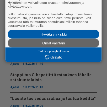
Uusimmat
Hylkääminen voi vaikuttaa sivuston toimivuuteen ja
käytettävyyteen.
Ikäihmisille kaupatut ilmanvaihtopalvelut
Jotkin teknologiamme voivat käsitellä tietoja myös ilman
suostumusta, jos niillä on siihen oikeutettu peruste. Voit
käynnistivät laajan esitutkinnan
vastustaa tätä tai muuttaa asetuksiasi milloin tahansa
seuraavalla välilehdellä.
Uutiset
7.8.2026 12.15
Hyväksyn kaikki
Katto on 120 vuotta!
Omat valintani
Mielipiteet
7.8.2026 7.00
Tietosuojakäytäntömme
Perseidien tähdenlentoja näkyy taas
Ajassa
6.8.2026 11.40
Stoppi tuo C-hepatiit­ti­tes­tauksen lähelle
satakuntalaisia
Ajassa
6.8.2026 11.10
”Luonto tuo sielunrauhaa ja tuntuu kodilta”
Ajassa
6.8.2026 10.00