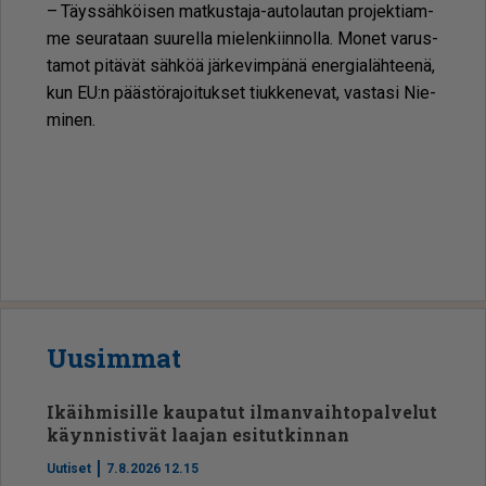
– Täys­säh­köi­sen mat­kus­ta­ja-au­to­lau­tan pro­jek­ti­am­
me seu­ra­taan suu­rel­la mie­len­kiin­nol­la. Mo­net va­rus­
ta­mot pi­tä­vät säh­köä jär­ke­vim­pä­nä ener­gi­a­läh­tee­nä,
kun EU:n pääs­tö­ra­joi­tuk­set tiuk­ke­ne­vat, vas­ta­si Nie­
mi­nen.
Rauman seutu
Uusimmat
Ikäihmisille kaupatut ilmanvaihtopalvelut
käynnistivät laajan esitutkinnan
Uutiset
7.8.2026 12.15