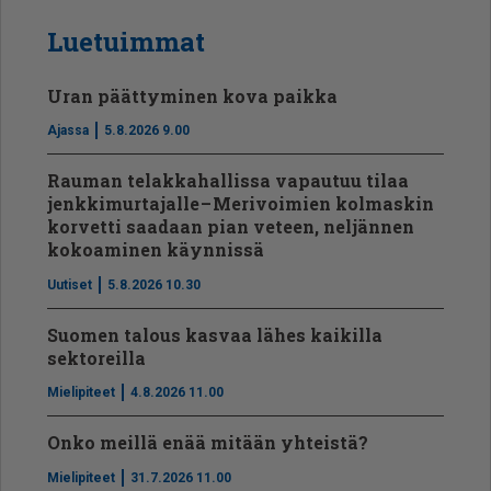
Luetuimmat
Uran päättyminen kova paikka
Ajassa
5.8.2026 9.00
Rauman telakkahallissa vapautuu tilaa
jenkkimurtajalle – Merivoimien kolmaskin
korvetti saadaan pian veteen, neljännen
kokoaminen käynnissä
Uutiset
5.8.2026 10.30
Suomen talous kasvaa lähes kaikilla
sektoreilla
Mielipiteet
4.8.2026 11.00
Onko meillä enää mitään yhteistä?
Mielipiteet
31.7.2026 11.00