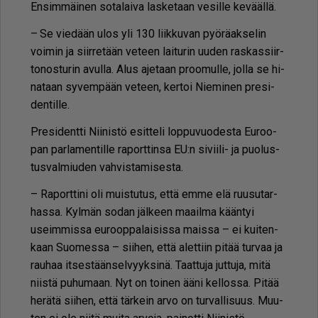
En­sim­mäi­nen so­ta­lai­va las­ke­taan ve­sil­le ke­vääl­lä.
– Se vie­dään ulos yli 130 liik­ku­van pyö­rä­ak­se­lin
voi­min ja siir­re­tään ve­teen lai­tu­rin uu­den ras­kas­siir­
to­nos­tu­rin avul­la. Alus aje­taan proo­mul­le, jol­la se hi­
na­taan sy­vem­pään ve­teen, ker­toi Nie­mi­nen pre­si­
den­til­le.
Pre­si­dent­ti Nii­nis­tö esit­te­li lop­pu­vuo­des­ta Eu­roo­
pan par­la­men­til­le ra­port­tin­sa EU:n si­vii­li- ja puo­lus­
tus­val­miu­den vah­vis­ta­mi­ses­ta.
– Ra­port­ti­ni oli muis­tu­tus, et­tä em­me elä ruu­su­tar­
has­sa. Kyl­män so­dan jäl­keen maa­il­ma kään­tyi
useim­mis­sa eu­roop­pa­lai­sis­sa mais­sa – ei kui­ten­
kaan Suo­mes­sa – sii­hen, et­tä alet­tiin pi­tää tur­vaa ja
rau­haa it­ses­tään­sel­vyyk­si­nä. Taat­tu­ja jut­tu­ja, mitä
niis­tä pu­hu­maan. Nyt on toi­nen ää­ni kel­los­sa. Pi­tää
he­rä­tä sii­hen, et­tä tär­kein ar­vo on tur­val­li­suus. Muu­