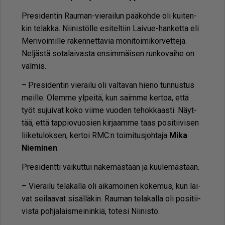
Pre­si­den­tin Rau­man-vie­rai­lun pää­koh­de oli kui­ten­
kin te­lak­ka. Nii­nis­töl­le esi­tel­tiin Lai­vue-han­ket­ta eli
Me­ri­voi­mil­le ra­ken­net­ta­via mo­ni­toi­mi­kor­vet­te­ja.
Nel­jäs­tä so­ta­lai­vas­ta en­sim­mäi­sen run­ko­vai­he on
val­mis.
– Pre­si­den­tin vie­rai­lu oli val­ta­van hie­no tun­nus­tus
meil­le. Olem­me yl­pei­tä, kun saim­me ker­toa, et­tä
työt su­jui­vat koko vii­me vuo­den te­hok­kaas­ti. Näyt­
tää, et­tä tap­pi­o­vuo­sien kir­jaam­me taas po­si­tii­vi­sen
lii­ke­tu­lok­sen, ker­toi RMC:n toi­mi­tus­joh­ta­ja
Mika
Nie­mi­nen
.
Pre­si­dent­ti vai­kut­tui nä­ke­mäs­tään ja kuu­le­mas­taan.
– Vie­rai­lu te­la­kal­la oli ai­ka­moi­nen ko­ke­mus, kun lai­
vat sei­laa­vat si­säl­lä­kin. Rau­man te­la­kal­la oli po­si­tii­
vis­ta poh­ja­lais­mei­nin­kiä, to­te­si Nii­nis­tö.