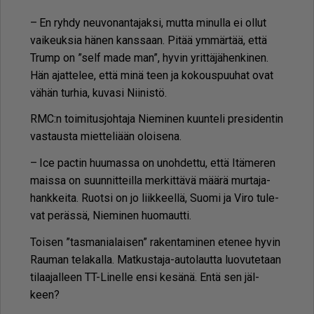
– En ryh­dy neu­vo­nan­ta­jak­si, mut­ta mi­nul­la ei ol­lut
vai­keuk­sia hä­nen kans­saan. Pi­tää ym­mär­tää, et­tä
Trump on ”self made man”, hy­vin yrit­tä­jä­hen­ki­nen.
Hän ajat­te­lee, et­tä minä teen ja ko­kous­puu­hat ovat
vä­hän tur­hia, ku­va­si Nii­nis­tö.
RMC:n toi­mi­tus­joh­ta­ja Nie­mi­nen kuun­te­li pre­si­den­tin
vas­taus­ta miet­te­li­ään oloi­se­na.
– Ice pac­tin huu­mas­sa on unoh­det­tu, et­tä Itä­me­ren
mais­sa on suun­nit­teil­la mer­kit­tä­vä mää­rä mur­ta­ja­
hank­kei­ta. Ruot­si on jo liik­keel­lä, Suo­mi ja Viro tu­le­
vat pe­räs­sä, Nie­mi­nen huo­maut­ti.
Toi­sen ”tas­ma­ni­a­lai­sen” ra­ken­ta­mi­nen ete­nee hy­vin
Rau­man te­la­kal­la. Mat­kus­ta­ja-au­to­laut­ta luo­vu­te­taan
ti­laa­jal­leen TT-Li­nel­le en­si ke­sä­nä. En­tä sen jäl­
keen?